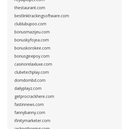
thestaurant.com
bestlinktrackingsoftware.com
clublubupoo.com
bonusmazijeu.com
bonuskyfojea.com
bonuskorokee.com
bonusgexipoy.com
casinorelaxluxe.com
clubetechplay.com
domdombd.com
dailyplayz.com
getprocrackhere.com
fastinnews.com
fannybanny.com
ifinitymarketer.com
jackpotkoning.com