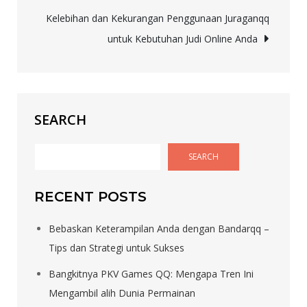
Kelebihan dan Kekurangan Penggunaan Juraganqq
untuk Kebutuhan Judi Online Anda
SEARCH
SEARCH
RECENT POSTS
Bebaskan Keterampilan Anda dengan Bandarqq –
Tips dan Strategi untuk Sukses
Bangkitnya PKV Games QQ: Mengapa Tren Ini
Mengambil alih Dunia Permainan