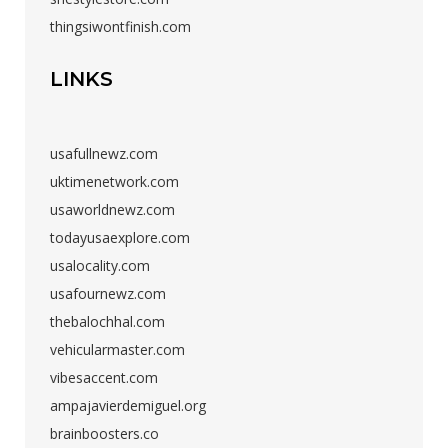
thingsiwontfinish.com
LINKS
usafullnewz.com
uktimenetwork.com
usaworldnewz.com
todayusaexplore.com
usalocality.com
usafournewz.com
thebalochhal.com
vehicularmaster.com
vibesaccent.com
ampajavierdemiguel.org
brainboosters.co