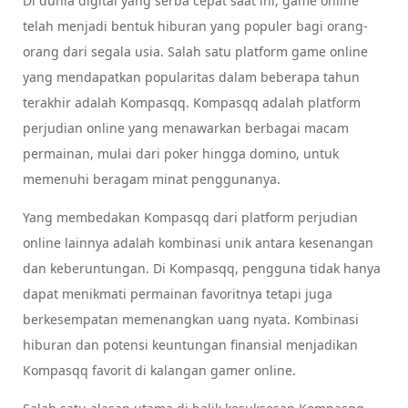
Di dunia digital yang serba cepat saat ini, game online
telah menjadi bentuk hiburan yang populer bagi orang-
orang dari segala usia. Salah satu platform game online
yang mendapatkan popularitas dalam beberapa tahun
terakhir adalah Kompasqq. Kompasqq adalah platform
perjudian online yang menawarkan berbagai macam
permainan, mulai dari poker hingga domino, untuk
memenuhi beragam minat penggunanya.
Yang membedakan Kompasqq dari platform perjudian
online lainnya adalah kombinasi unik antara kesenangan
dan keberuntungan. Di Kompasqq, pengguna tidak hanya
dapat menikmati permainan favoritnya tetapi juga
berkesempatan memenangkan uang nyata. Kombinasi
hiburan dan potensi keuntungan finansial menjadikan
Kompasqq favorit di kalangan gamer online.