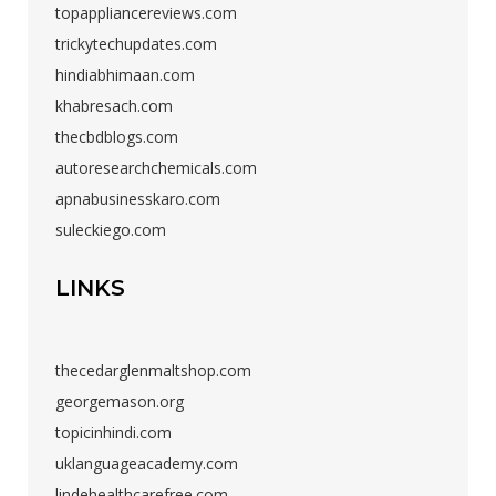
topappliancereviews.com
trickytechupdates.com
hindiabhimaan.com
khabresach.com
thecbdblogs.com
autoresearchchemicals.com
apnabusinesskaro.com
suleckiego.com
LINKS
thecedarglenmaltshop.com
georgemason.org
topicinhindi.com
uklanguageacademy.com
lindehealthcarefree.com