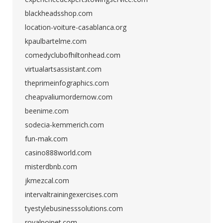
blackheadsshop.com
location-voiture-casablanca.org
kpaulbartelme.com
comedyclubofhiltonhead.com
virtualartsassistant.com
theprimeinfographics.com
cheapvaliumordernow.com
beenime.com
sodecia-kemmerich.com
fun-mak.com
casino888world.com
misterdbnb.com
jkmezcal.com
intervaltrainingexercises.com
tyestylebusinesssolutions.com
royalpoipet.com