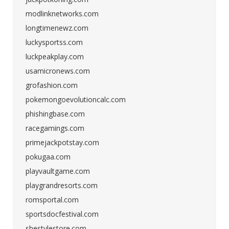
modlinknetworks.com
longtimenewz.com
luckysportss.com
luckpeakplay.com
usamicronews.com
grofashion.com
pokemongoevolutioncalc.com
phishingbase.com
racegamings.com
primejackpotstay.com
pokugaa.com
playvaultgame.com
playgrandresorts.com
romsportal.com
sportsdocfestival.com
shestylestore.com