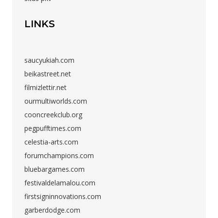
LINKS
saucyukiah.com
beikastreet.net
filmizlettir.net
ourmultiworlds.com
cooncreekclub.org
pegpufftimes.com
celestia-arts.com
forumchampions.com
bluebargames.com
festivaldelamalou.com
firstsigninnovations.com
garberdodge.com