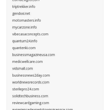
triptrekker.info
gendxxi.net
motomasters.info
mycarzone.info
vibecasaconcepts.com
quantum24.info
quantenki.com
businessmagazineusa.com
medicwellcare.com
vidsmall.com
businessnews2day.com
worldnewsrecords.com
sterilepro24.com
solidtechbusiness.com
reviewcardgaming.com
experiencedexpertstowingservice.com