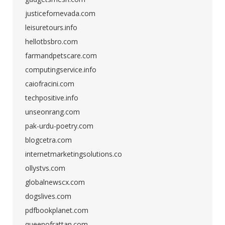
justicefornevada.com
leisuretours.info
hellotbsbro.com
farmandpetscare.com
computingservice.info
caiofracini.com
techpositive.info
unseonrang.com
pak-urdu-poetry.com
blogcetra.com
internetmarketingsolutions.co
ollystvs.com
globalnewscx.com
dogslives.com
pdfbookplanet.com
queenofrattan.com