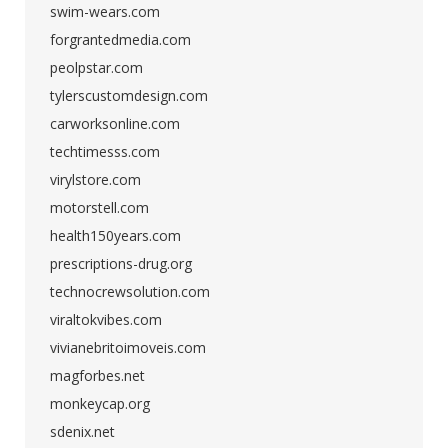
swim-wears.com
forgrantedmedia.com
peolpstar.com
tylerscustomdesign.com
carworksonline.com
techtimesss.com
virylstore.com
motorstell.com
health150years.com
prescriptions-drug.org
technocrewsolution.com
viraltokvibes.com
vivianebritoimoveis.com
magforbes.net
monkeycap.org
sdenix.net