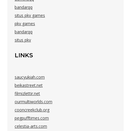
bandarqq
situs pkv games
pkv games
bandarqq
situs pkv
LINKS
saucyukiah.com
beikastreet.net
filmizlettir.net
ourmultiworlds.com
cooncreekclub.org
pegpufftimes.com
celestia-arts.com