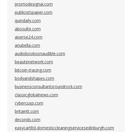
promodesignai.com
publicistspaper.com
quindaily.com
abosulte.com
aiverse24.com
anubella.com
audiobooksonaudible.com
beautenetwork.com
bitcoin-tracing.com
bodyandshapes.com
businessconsultantsroundrock.com
classicglobalnews.com
cybercusp.com
britaintt.com
deconds.com
easycartltd-domesticcleaningservicesedinburgh.com