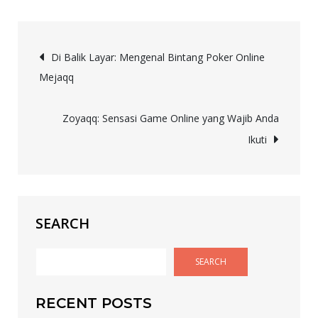
Post
Di Balik Layar: Mengenal Bintang Poker Online
Mejaqq
navigation
Zoyaqq: Sensasi Game Online yang Wajib Anda
Ikuti
SEARCH
SEARCH
RECENT POSTS