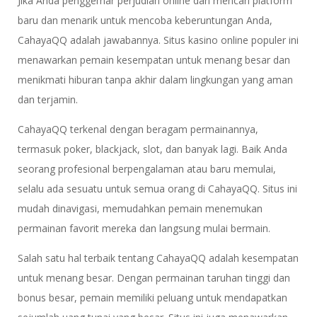
Jika Anda penggemar perjudian online dan mencari platform
baru dan menarik untuk mencoba keberuntungan Anda,
CahayaQQ adalah jawabannya. Situs kasino online populer ini
menawarkan pemain kesempatan untuk menang besar dan
menikmati hiburan tanpa akhir dalam lingkungan yang aman
dan terjamin.
CahayaQQ terkenal dengan beragam permainannya,
termasuk poker, blackjack, slot, dan banyak lagi. Baik Anda
seorang profesional berpengalaman atau baru memulai,
selalu ada sesuatu untuk semua orang di CahayaQQ. Situs ini
mudah dinavigasi, memudahkan pemain menemukan
permainan favorit mereka dan langsung mulai bermain.
Salah satu hal terbaik tentang CahayaQQ adalah kesempatan
untuk menang besar. Dengan permainan taruhan tinggi dan
bonus besar, pemain memiliki peluang untuk mendapatkan