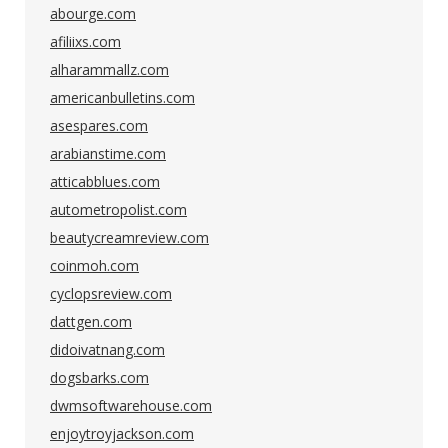
abourge.com
afiliixs.com
alharammallz.com
americanbulletins.com
asespares.com
arabianstime.com
atticabblues.com
autometropolist.com
beautycreamreview.com
coinmoh.com
cyclopsreview.com
dattgen.com
didoivatnang.com
dogsbarks.com
dwmsoftwarehouse.com
enjoytroyjackson.com