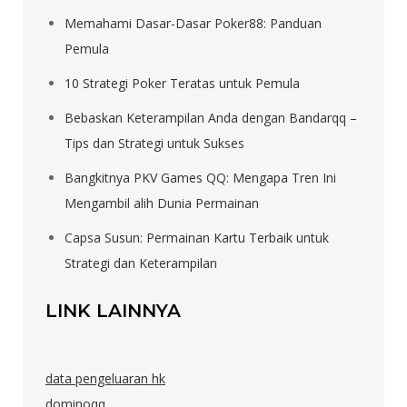
Memahami Dasar-Dasar Poker88: Panduan
Pemula
10 Strategi Poker Teratas untuk Pemula
Bebaskan Keterampilan Anda dengan Bandarqq –
Tips dan Strategi untuk Sukses
Bangkitnya PKV Games QQ: Mengapa Tren Ini
Mengambil alih Dunia Permainan
Capsa Susun: Permainan Kartu Terbaik untuk
Strategi dan Keterampilan
LINK LAINNYA
data pengeluaran hk
dominoqq