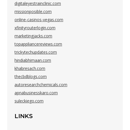
digitaleyestrainclinic.com
missionposible.com
online-casinos-vegas.com
xfinityrouterlogin.com
marketingjacks.com
topappliancereviews.com
trickytechupdates.com
hindiabhimaan.com
khabresach.com
thecbdblogs.com
autoresearchchemicals.com
apnabusinesskaro.com
suleckiego.com
LINKS