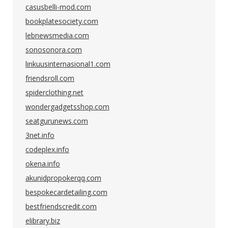
casusbelli-mod.com
bookplatesociety.com
lebnewsmedia.com
sonosonora.com
linkuusinternasional1.com
friendsroll.com
spiderclothing.net
wondergadgetsshop.com
seatgurunews.com
3net.info
codeplex.info
okena.info
akunidpropokerqq.com
bespokecardetailing.com
bestfriendscredit.com
elibrary.biz