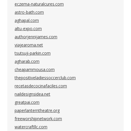
eczema-naturalcures.com
astro-bath.com
aghapal.com
altu-expo.com
authorjennijames.com
viajearoma.net
tsutsuji-parkin.com
agharab.com
cheapammousa.com
thepositiveladiessoccerclub.com
recetasdecocinafaciles.com
naildesignsidea.net
greatpai.com
paperlanterntheatre.org
freeworshipnetwork.com
watercraftllc.com