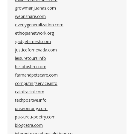
growmarijuanas.com
webnshare.com
overlygeneralization.com
ethiopianetwork.org
gadgetsmesh.com
justicefornevada.com
leisuretours.info
hellotbsbro.com
farmandpetscare.com
computingservice.info
caiofracini.com
techpositive.info
unseonrang.com
pak-urdu-poetry.com
blogcetra.com
internetmarketingsolutions.co