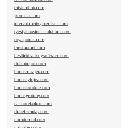
misterdbnb.com
jkmezcal.com
intervaltrainingexercises.com
tyestylebusinesssolutions.com
royalpoipet.com
thestaurant.com
bestlinktrackingsoftware.com
clublubupoo.com
bonusmazijeu.com
bonuskyfojea.com
bonuskorokee.com
bonusgexipoy.com
casinorelaxluxe.com
clubetechplay.com
domdombd.com
dailyplayz.com