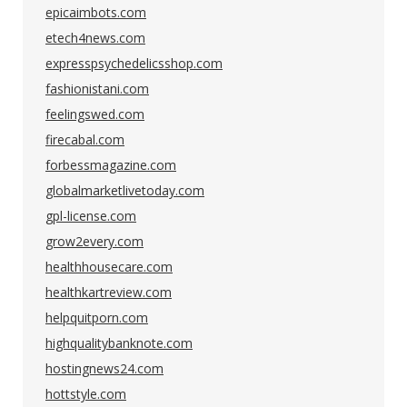
epicaimbots.com
etech4news.com
expresspsychedelicsshop.com
fashionistani.com
feelingswed.com
firecabal.com
forbessmagazine.com
globalmarketlivetoday.com
gpl-license.com
grow2every.com
healthhousecare.com
healthkartreview.com
helpquitporn.com
highqualitybanknote.com
hostingnews24.com
hottstyle.com