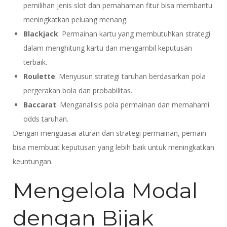
pemilihan jenis slot dan pemahaman fitur bisa membantu
meningkatkan peluang menang.
Blackjack
: Permainan kartu yang membutuhkan strategi
dalam menghitung kartu dan mengambil keputusan
terbaik.
Roulette
: Menyusun strategi taruhan berdasarkan pola
pergerakan bola dan probabilitas.
Baccarat
: Menganalisis pola permainan dan memahami
odds taruhan.
Dengan menguasai aturan dan strategi permainan, pemain
bisa membuat keputusan yang lebih baik untuk meningkatkan
keuntungan.
Mengelola Modal
dengan Bijak