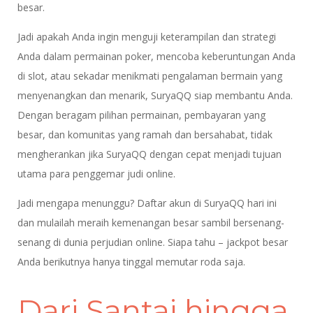
besar.
Jadi apakah Anda ingin menguji keterampilan dan strategi
Anda dalam permainan poker, mencoba keberuntungan Anda
di slot, atau sekadar menikmati pengalaman bermain yang
menyenangkan dan menarik, SuryaQQ siap membantu Anda.
Dengan beragam pilihan permainan, pembayaran yang
besar, dan komunitas yang ramah dan bersahabat, tidak
mengherankan jika SuryaQQ dengan cepat menjadi tujuan
utama para penggemar judi online.
Jadi mengapa menunggu? Daftar akun di SuryaQQ hari ini
dan mulailah meraih kemenangan besar sambil bersenang-
senang di dunia perjudian online. Siapa tahu – jackpot besar
Anda berikutnya hanya tinggal memutar roda saja.
Dari Santai hingga