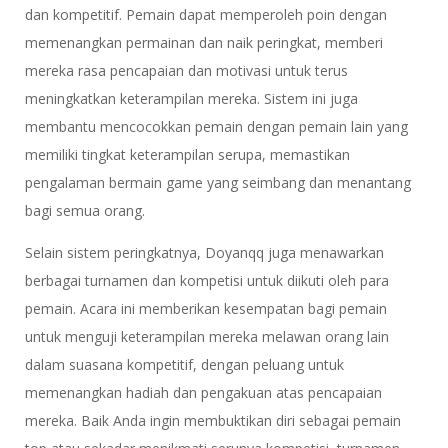
dan kompetitif. Pemain dapat memperoleh poin dengan
memenangkan permainan dan naik peringkat, memberi
mereka rasa pencapaian dan motivasi untuk terus
meningkatkan keterampilan mereka. Sistem ini juga
membantu mencocokkan pemain dengan pemain lain yang
memiliki tingkat keterampilan serupa, memastikan
pengalaman bermain game yang seimbang dan menantang
bagi semua orang.
Selain sistem peringkatnya, Doyanqq juga menawarkan
berbagai turnamen dan kompetisi untuk diikuti oleh para
pemain. Acara ini memberikan kesempatan bagi pemain
untuk menguji keterampilan mereka melawan orang lain
dalam suasana kompetitif, dengan peluang untuk
memenangkan hadiah dan pengakuan atas pencapaian
mereka. Baik Anda ingin membuktikan diri sebagai pemain