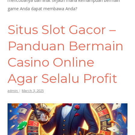
mencobanya dan lihat sejauh mana kemampuan bermain
game Anda dapat membawa Anda?
Situs Slot Gacor –
Panduan Bermain
Casino Online
Agar Selalu Profit
admin
|
March 3, 2025