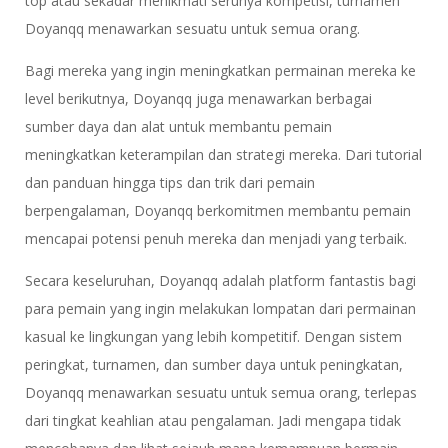
top atau sekadar menikmati serunya kompetisi, turnamen
Doyanqq menawarkan sesuatu untuk semua orang.
Bagi mereka yang ingin meningkatkan permainan mereka ke
level berikutnya, Doyanqq juga menawarkan berbagai
sumber daya dan alat untuk membantu pemain
meningkatkan keterampilan dan strategi mereka. Dari tutorial
dan panduan hingga tips dan trik dari pemain
berpengalaman, Doyanqq berkomitmen membantu pemain
mencapai potensi penuh mereka dan menjadi yang terbaik.
Secara keseluruhan, Doyanqq adalah platform fantastis bagi
para pemain yang ingin melakukan lompatan dari permainan
kasual ke lingkungan yang lebih kompetitif. Dengan sistem
peringkat, turnamen, dan sumber daya untuk peningkatan,
Doyanqq menawarkan sesuatu untuk semua orang, terlepas
dari tingkat keahlian atau pengalaman. Jadi mengapa tidak