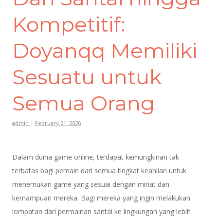
Kompetitif:
Doyanqq Memiliki
Sesuatu untuk
Semua Orang
admin
|
February 21, 2026
Dalam dunia game online, terdapat kemungkinan tak
terbatas bagi pemain dari semua tingkat keahlian untuk
menemukan game yang sesuai dengan minat dan
kemampuan mereka. Bagi mereka yang ingin melakukan
lompatan dari permainan santai ke lingkungan yang lebih