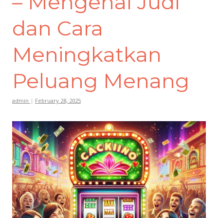
– Mengenal Judi
dan Cara
Meningkatkan
Peluang Menang
admin
|
February 28, 2025