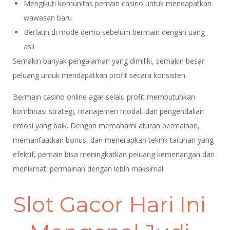
Mengikuti komunitas pemain casino untuk mendapatkan
wawasan baru
Berlatih di mode demo sebelum bermain dengan uang
asli
Semakin banyak pengalaman yang dimiliki, semakin besar
peluang untuk mendapatkan profit secara konsisten.
Bermain casino online agar selalu profit membutuhkan
kombinasi strategi, manajemen modal, dan pengendalian
emosi yang baik. Dengan memahami aturan permainan,
memanfaatkan bonus, dan menerapkan teknik taruhan yang
efektif, pemain bisa meningkatkan peluang kemenangan dan
menikmati permainan dengan lebih maksimal.
Slot Gacor Hari Ini