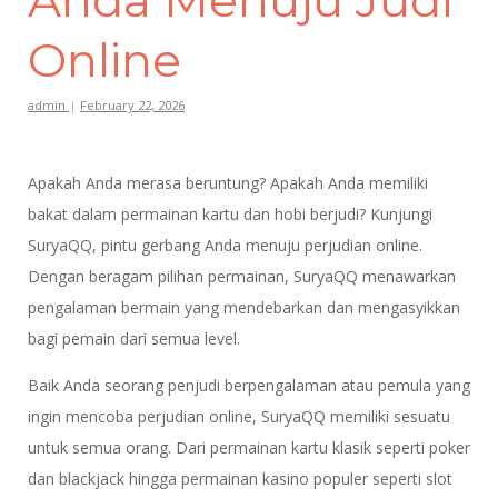
Anda Menuju Judi
Online
admin
|
February 22, 2026
Apakah Anda merasa beruntung? Apakah Anda memiliki
bakat dalam permainan kartu dan hobi berjudi? Kunjungi
SuryaQQ, pintu gerbang Anda menuju perjudian online.
Dengan beragam pilihan permainan, SuryaQQ menawarkan
pengalaman bermain yang mendebarkan dan mengasyikkan
bagi pemain dari semua level.
Baik Anda seorang penjudi berpengalaman atau pemula yang
ingin mencoba perjudian online, SuryaQQ memiliki sesuatu
untuk semua orang. Dari permainan kartu klasik seperti poker
dan blackjack hingga permainan kasino populer seperti slot