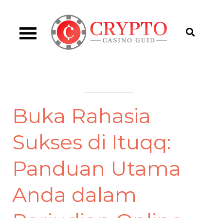
Skip
to
content
Temukan agen slot gacor dengan banyak hadiah
Daftar Agen Slot Gacor
menarik setiap hari. Mainkan slot dan raih
dengan Banyak Hadiah
kemenangan besar dengan berbagai promosi harian.
Menarik Setiap Hari
Buka Rahasia
Sukses di Ituqq:
Panduan Utama
Anda dalam