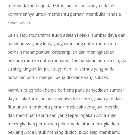
membedakan Ituqq dari situs judi online lainnya adalah
komitmennya untuk membantu pemain membuka rahasia
kesuksesan.
Salah satu fitur utama Ituqq adalah koleksi sumber daya dan
panduannya yang luas, yang dirancang untuk membantu
pemain meningkatkan keterampilan dan meningkatkan
peluang mereka untuk menang. Dari panduan pemula hingga
strategi tingkat lanjut, Ituqq memiliki semua yang Anda
butuhkan untuk menjadi penjudi online yang sukses.
Namun Ituqq tidak hanya berhenti pada penyediaan sumber
daya – platform ini juga menawarkan serangkaian alat dan
fitur untuk membantu pemain melacak kemajuan mereka
dan membuat keputusan yang tepat. Apakah Anda ingin
meningkatkan permainan poker Anda atau meningkatkan
peluang Anda untuk menang di slot, Ituqq siap membantu