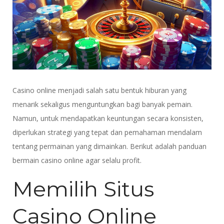
Casino online menjadi salah satu bentuk hiburan yang
menarik sekaligus menguntungkan bagi banyak pemain.
Namun, untuk mendapatkan keuntungan secara konsisten,
diperlukan strategi yang tepat dan pemahaman mendalam
tentang permainan yang dimainkan. Berikut adalah panduan
bermain casino online agar selalu profit.
Memilih Situs
Casino Online