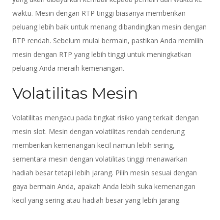
waktu. Mesin dengan RTP tinggi biasanya memberikan
peluang lebih baik untuk menang dibandingkan mesin dengan
RTP rendah. Sebelum mulai bermain, pastikan Anda memilih
mesin dengan RTP yang lebih tinggi untuk meningkatkan
peluang Anda meraih kemenangan.
Volatilitas Mesin
Volatilitas mengacu pada tingkat risiko yang terkait dengan
mesin slot. Mesin dengan volatilitas rendah cenderung
memberikan kemenangan kecil namun lebih sering,
sementara mesin dengan volatilitas tinggi menawarkan
hadiah besar tetapi lebih jarang. Pilih mesin sesuai dengan
gaya bermain Anda, apakah Anda lebih suka kemenangan
kecil yang sering atau hadiah besar yang lebih jarang.