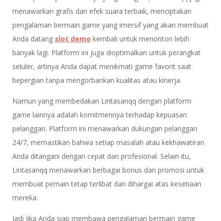
menawarkan grafis dan efek suara terbaik, menciptakan
pengalaman bermain game yang imersif yang akan membuat
Anda datang
slot demo
kembali untuk menonton lebih
banyak lagi. Platform ini juga dioptimalkan untuk perangkat
seluler, artinya Anda dapat menikmati game favorit saat
bepergian tanpa mengorbankan kualitas atau kinerja.
Namun yang membedakan Lintasanqq dengan platform
game lainnya adalah komitmennya terhadap kepuasan
pelanggan. Platform ini menawarkan dukungan pelanggan
24/7, memastikan bahwa setiap masalah atau kekhawatiran
Anda ditangani dengan cepat dan profesional. Selain itu,
Lintasanqq menawarkan berbagai bonus dan promosi untuk
membuat pemain tetap terlibat dan dihargai atas kesetiaan
mereka.
Jadi jika Anda siap membawa pengalaman bermain game