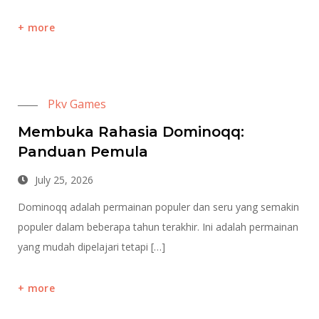
more
Pkv Games
Membuka Rahasia Dominoqq:
Panduan Pemula
July 25, 2026
Dominoqq adalah permainan populer dan seru yang semakin
populer dalam beberapa tahun terakhir. Ini adalah permainan
yang mudah dipelajari tetapi […]
more