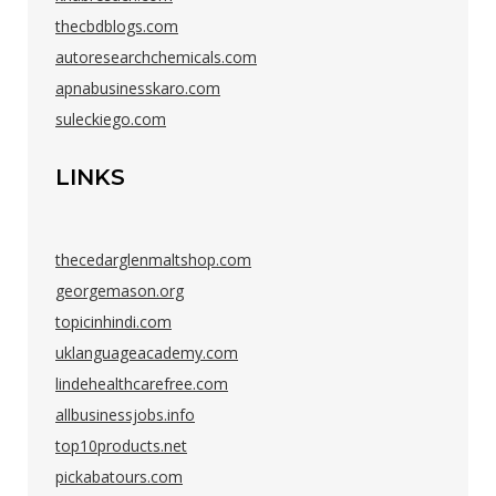
thecbdblogs.com
autoresearchchemicals.com
apnabusinesskaro.com
suleckiego.com
LINKS
thecedarglenmaltshop.com
georgemason.org
topicinhindi.com
uklanguageacademy.com
lindehealthcarefree.com
allbusinessjobs.info
top10products.net
pickabatours.com