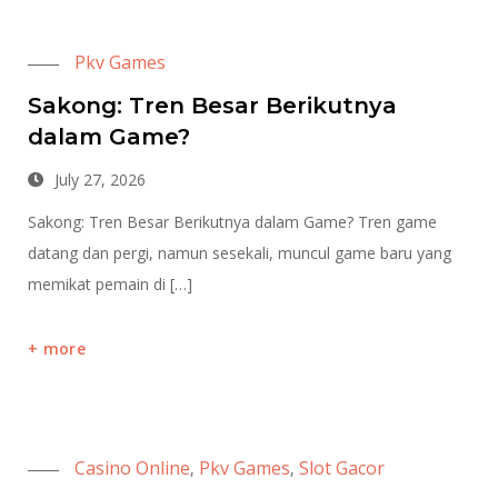
Pkv Games
Sakong: Tren Besar Berikutnya
dalam Game?
July 27, 2026
Sakong: Tren Besar Berikutnya dalam Game? Tren game
datang dan pergi, namun sesekali, muncul game baru yang
memikat pemain di […]
more
Casino Online
Pkv Games
Slot Gacor
,
,