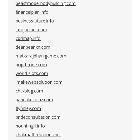
beastmode-bodybuilding.com
financelplan.info
businessfuture.info
infojudibet.com
cbdmap.info
deanbeanxn.com
matkarajdhanigame.com
popthrone.com
world-slots.com
imakewebsolution.com
che-blog.com
pancakecoinz.com
flyfinley.com
prideconsultation.com
hountinglil.info
chakraaffirmations.net