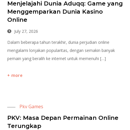
Menjelajahi Dunia Aduqq: Game yang
Menggemparkan Dunia Kasino
Online
July 27, 2026
Dalam beberapa tahun terakhir, dunia perjudian online
mengalami lonjakan popularitas, dengan semakin banyak
pemain yang beralih ke internet untuk memenuhi […]
more
Pkv Games
PKV: Masa Depan Permainan Online
Terungkap