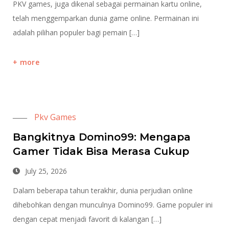
PKV games, juga dikenal sebagai permainan kartu online,
telah menggemparkan dunia game online. Permainan ini
adalah pilihan populer bagi pemain […]
more
Pkv Games
Bangkitnya Domino99: Mengapa
Gamer Tidak Bisa Merasa Cukup
July 25, 2026
Dalam beberapa tahun terakhir, dunia perjudian online
dihebohkan dengan munculnya Domino99. Game populer ini
dengan cepat menjadi favorit di kalangan […]