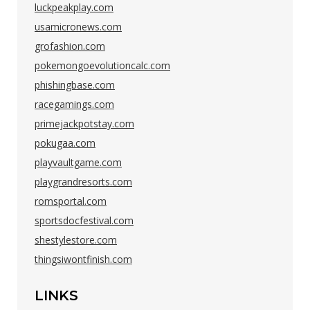
luckpeakplay.com
usamicronews.com
grofashion.com
pokemongoevolutioncalc.com
phishingbase.com
racegamings.com
primejackpotstay.com
pokugaa.com
playvaultgame.com
playgrandresorts.com
romsportal.com
sportsdocfestival.com
shestylestore.com
thingsiwontfinish.com
LINKS