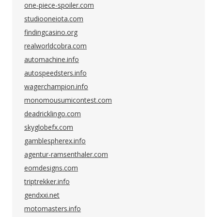
one-piece-spoiler.com
studiooneiota.com
findingcasino.org
realworldcobra.com
automachine.info
autospeedsters.info
wagerchampion.info
monomousumicontest.com
deadricklingo.com
skyglobefx.com
gamblespherex.info
agentur-ramsenthaler.com
eomdesigns.com
triptrekker.info
gendxxi.net
motomasters.info