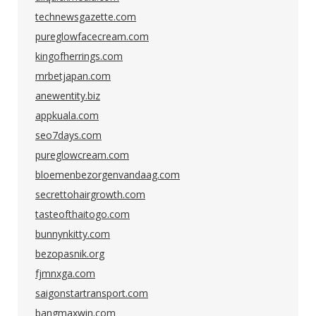
technewsgazette.com
pureglowfacecream.com
kingofherrings.com
mrbetjapan.com
anewentity.biz
appkuala.com
seo7days.com
pureglowcream.com
bloemenbezorgenvandaag.com
secrettohairgrowth.com
tasteofthaitogo.com
bunnynkitty.com
bezopasnik.org
fjmnxga.com
saigonstartransport.com
bangmaxwin.com