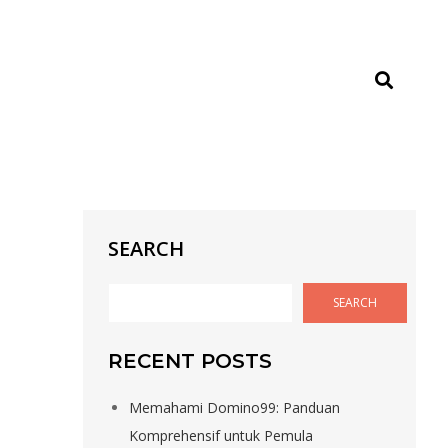
rbagai promosi harian.
 Hari
SEARCH
SEARCH
RECENT POSTS
Memahami Domino99: Panduan
Komprehensif untuk Pemula