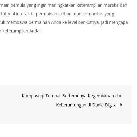
emain pemula yang ingin meningkatkan keterampilan mereka dan
orial interaktif, permainan latihan, dan komunitas yang
uk membawa permainan Anda ke level berikutnya. Jadi mengapa
n keterampilan Anda!
Kompasqq: Tempat Bertemunya Kegembiraan dan
Keberuntungan di Dunia Digital