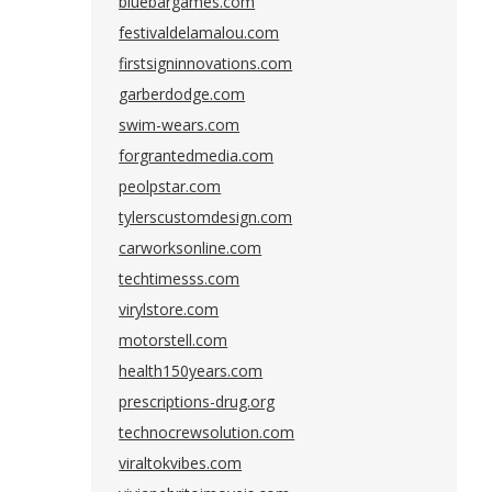
bluebargames.com
festivaldelamalou.com
firstsigninnovations.com
garberdodge.com
swim-wears.com
forgrantedmedia.com
peolpstar.com
tylerscustomdesign.com
carworksonline.com
techtimesss.com
virylstore.com
motorstell.com
health150years.com
prescriptions-drug.org
technocrewsolution.com
viraltokvibes.com