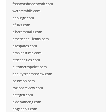
freeworshipnetwork.com
watercraftllc.com
abourge.com
afiliixs.com
alharammallz.com
americanbulletins.com
asespares.com
arabianstime.com
atticabblues.com
autometropolist.com
beautycreamreview.com
coinmoh.com
cyclopsreview.com
dattgen.com
didoivatnang.com
dogsbarks.com