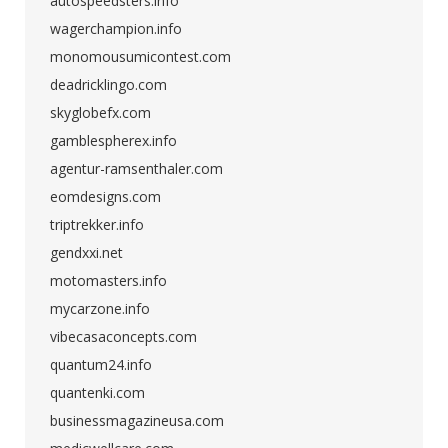
autospeedsters.info
wagerchampion.info
monomousumicontest.com
deadricklingo.com
skyglobefx.com
gamblespherex.info
agentur-ramsenthaler.com
eomdesigns.com
triptrekker.info
gendxxi.net
motomasters.info
mycarzone.info
vibecasaconcepts.com
quantum24.info
quantenki.com
businessmagazineusa.com