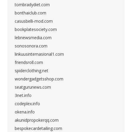
tombradydiet.com
bonthaiclub.com
casusbelli-mod.com
bookplatesociety.com
lebnewsmedia.com
sonosonora.com
linkuusinternasional1.com
friendsroll.com
spiderclothing.net
wondergadgetsshop.com
seatgurunews.com
3net.info
codeplex.info
okena.info
akunidpropokerqq.com
bespokecardetailing.com