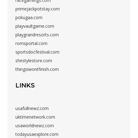
racegamings.com
primejackpotstay.com
pokugaa.com
playvaultgame.com
playgrandresorts.com
romsportal.com
sportsdocfestival.com
shestylestore.com
thingsiwontfinish.com
LINKS
usafullnewz.com
uktimenetwork.com
usaworldnewz.com
todayusaexplore.com