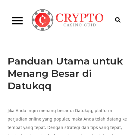
Skip
to
content
Temukan agen slot gacor dengan banyak hadiah
Daftar Agen Slot Gacor
menarik setiap hari. Mainkan slot dan raih
dengan Banyak Hadiah
kemenangan besar dengan berbagai promosi
harian.
Menarik Setiap Hari
Panduan Utama untuk
Menang Besar di
Datukqq
Jika Anda ingin menang besar di Datukqq, platform
perjudian online yang populer, maka Anda telah datang ke
tempat yang tepat. Dengan strategi dan tips yang tepat,