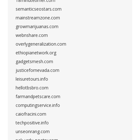
18minutetimer.com
semanticseostars.com
mainstreamzone.com
growmarijuanas.com
webnshare.com
overlygeneralization.com
ethiopianetwork.org
gadgetsmesh.com
justicefornevada.com
leisuretours.info
hellotbsbro.com
farmandpetscare.com
computingservice.info
caiofracini.com
techpositive.info
unseonrang.com