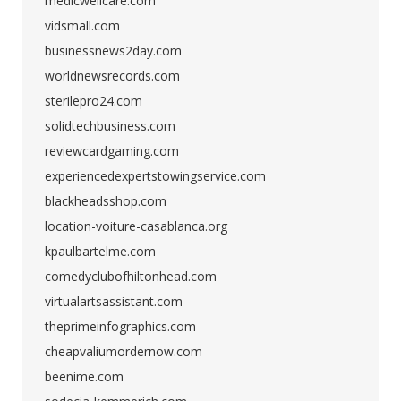
medicwellcare.com
vidsmall.com
businessnews2day.com
worldnewsrecords.com
sterilepro24.com
solidtechbusiness.com
reviewcardgaming.com
experiencedexpertstowingservice.com
blackheadsshop.com
location-voiture-casablanca.org
kpaulbartelme.com
comedyclubofhiltonhead.com
virtualartsassistant.com
theprimeinfographics.com
cheapvaliumordernow.com
beenime.com