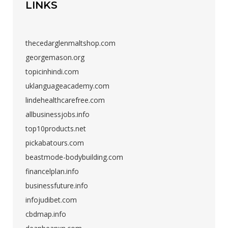
LINKS
thecedarglenmaltshop.com
georgemason.org
topicinhindi.com
uklanguageacademy.com
lindehealthcarefree.com
allbusinessjobs.info
top10products.net
pickabatours.com
beastmode-bodybuilding.com
financelplan.info
businessfuture.info
infojudibet.com
cbdmap.info