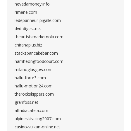
nevadamoney.info
rimene.com
ledepanneur-pigalle.com
dvd-digest.net
theartistsmarketnola.com
chiranaplus.biz
stackspancakebar.com
namheongfoodcourt.com
milanoglasgow.com
hallu-forte3.com
hallu-motion24.com
therockskippers.com
granfoss.net
allindiacafela.com
alpineskiracing2007.com
casino-vulkan-online.net