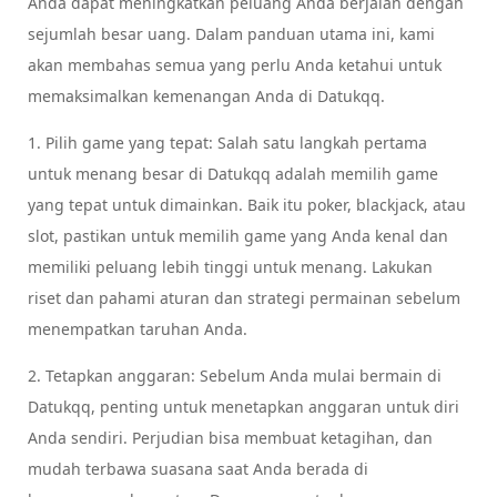
Anda dapat meningkatkan peluang Anda berjalan dengan
sejumlah besar uang. Dalam panduan utama ini, kami
akan membahas semua yang perlu Anda ketahui untuk
memaksimalkan kemenangan Anda di Datukqq.
1. Pilih game yang tepat: Salah satu langkah pertama
untuk menang besar di Datukqq adalah memilih game
yang tepat untuk dimainkan. Baik itu poker, blackjack, atau
slot, pastikan untuk memilih game yang Anda kenal dan
memiliki peluang lebih tinggi untuk menang. Lakukan
riset dan pahami aturan dan strategi permainan sebelum
menempatkan taruhan Anda.
2. Tetapkan anggaran: Sebelum Anda mulai bermain di
Datukqq, penting untuk menetapkan anggaran untuk diri
Anda sendiri. Perjudian bisa membuat ketagihan, dan
mudah terbawa suasana saat Anda berada di