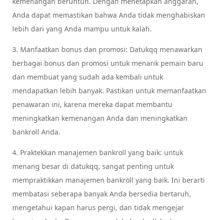
kemenangan beruntun. Dengan menetapkan anggaran,
Anda dapat memastikan bahwa Anda tidak menghabiskan
lebih dari yang Anda mampu untuk kalah.
3. Manfaatkan bonus dan promosi: Datukqq menawarkan
berbagai bonus dan promosi untuk menarik pemain baru
dan membuat yang sudah ada kembali untuk
mendapatkan lebih banyak. Pastikan untuk memanfaatkan
penawaran ini, karena mereka dapat membantu
meningkatkan kemenangan Anda dan meningkatkan
bankroll Anda.
4. Praktekkan manajemen bankroll yang baik: untuk
menang besar di datukqq, sangat penting untuk
mempraktikkan manajemen bankroll yang baik. Ini berarti
membatasi seberapa banyak Anda bersedia bertaruh,
mengetahui kapan harus pergi, dan tidak mengejar