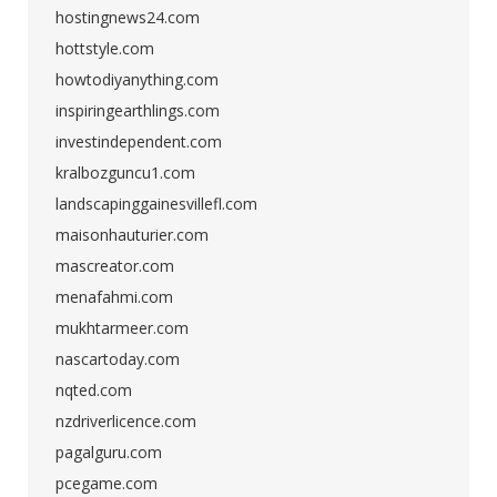
hostingnews24.com
hottstyle.com
howtodiyanything.com
inspiringearthlings.com
investindependent.com
kralbozguncu1.com
landscapinggainesvillefl.com
maisonhauturier.com
mascreator.com
menafahmi.com
mukhtarmeer.com
nascartoday.com
nqted.com
nzdriverlicence.com
pagalguru.com
pcegame.com