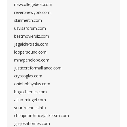
newcollegebeat.com
reverbnewyork.com
skinmerch.com
usvisaforum.com
bestmovierulz.com
jagalchi-trade.com
loopersound.com
minapenelope.com
justicereformalliance.com
cryptoglax.com
ohiohobbyplus.com
bogothemes.com
ajino-mingei.com
yourfreehost.info
cheapnorthfacejacketsm.com
gurjoshhomes.com