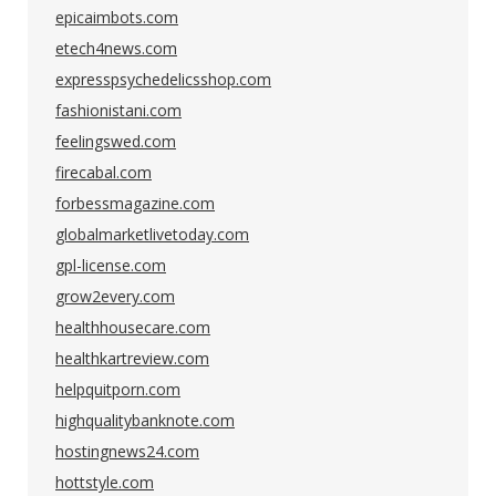
epicaimbots.com
etech4news.com
expresspsychedelicsshop.com
fashionistani.com
feelingswed.com
firecabal.com
forbessmagazine.com
globalmarketlivetoday.com
gpl-license.com
grow2every.com
healthhousecare.com
healthkartreview.com
helpquitporn.com
highqualitybanknote.com
hostingnews24.com
hottstyle.com