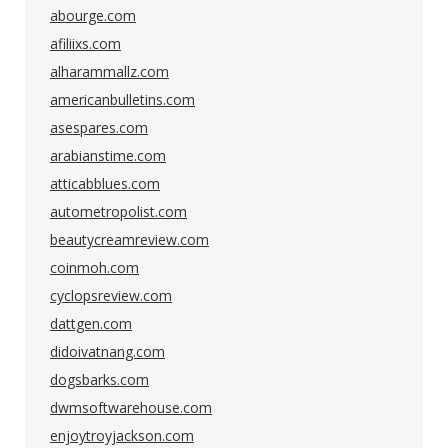
abourge.com
afiliixs.com
alharammallz.com
americanbulletins.com
asespares.com
arabianstime.com
atticabblues.com
autometropolist.com
beautycreamreview.com
coinmoh.com
cyclopsreview.com
dattgen.com
didoivatnang.com
dogsbarks.com
dwmsoftwarehouse.com
enjoytroyjackson.com