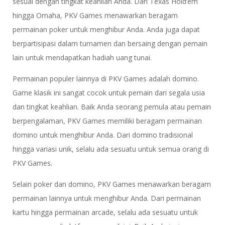
sesuai dengan tingkat keahlian Anda. Dari Texas Hold’em
hingga Omaha, PKV Games menawarkan beragam
permainan poker untuk menghibur Anda. Anda juga dapat
berpartisipasi dalam turnamen dan bersaing dengan pemain
lain untuk mendapatkan hadiah uang tunai.
Permainan populer lainnya di PKV Games adalah domino.
Game klasik ini sangat cocok untuk pemain dari segala usia
dan tingkat keahlian. Baik Anda seorang pemula atau pemain
berpengalaman, PKV Games memiliki beragam permainan
domino untuk menghibur Anda. Dari domino tradisional
hingga variasi unik, selalu ada sesuatu untuk semua orang di
PKV Games.
Selain poker dan domino, PKV Games menawarkan beragam
permainan lainnya untuk menghibur Anda. Dari permainan
kartu hingga permainan arcade, selalu ada sesuatu untuk