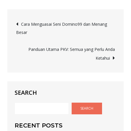
Post
Cara Menguasai Seni Domino99 dan Menang
Besar
navigation
Panduan Utama PKV: Semua yang Perlu Anda
Ketahui
SEARCH
SEARCH
RECENT POSTS