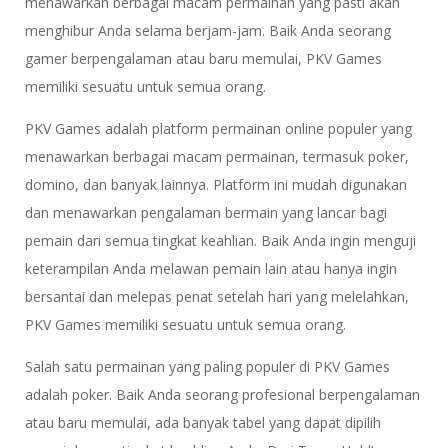
menawarkan berbagai macam permainan yang pasti akan
menghibur Anda selama berjam-jam. Baik Anda seorang
gamer berpengalaman atau baru memulai, PKV Games
memiliki sesuatu untuk semua orang.
PKV Games adalah platform permainan online populer yang
menawarkan berbagai macam permainan, termasuk poker,
domino, dan banyak lainnya. Platform ini mudah digunakan
dan menawarkan pengalaman bermain yang lancar bagi
pemain dari semua tingkat keahlian. Baik Anda ingin menguji
keterampilan Anda melawan pemain lain atau hanya ingin
bersantai dan melepas penat setelah hari yang melelahkan,
PKV Games memiliki sesuatu untuk semua orang.
Salah satu permainan yang paling populer di PKV Games
adalah poker. Baik Anda seorang profesional berpengalaman
atau baru memulai, ada banyak tabel yang dapat dipilih