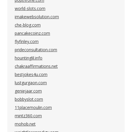
popthrone.com
world-slots.com
imakewebsolution.com
che-blog.com
pancakecoinz.com
flyfinley.com
prideconsultation.com
hountinglil.info
chakraaffirmations.net
bestjokes4u.com
lustgurgaon.com
geniejaar.com
bobbyslot.com
11placemoulin.com
mintz360.com
mohob.net