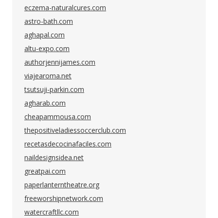
eczema-naturalcures.com
astro-bath.com
aghapal.com
altu-expo.com
authorjennijames.com
viajearoma.net
tsutsuji-parkin.com
agharab.com
cheapammousa.com
thepositiveladiessoccerclub.com
recetasdecocinafaciles.com
naildesignsidea.net
greatpai.com
paperlanterntheatre.org
freeworshipnetwork.com
watercraftllc.com