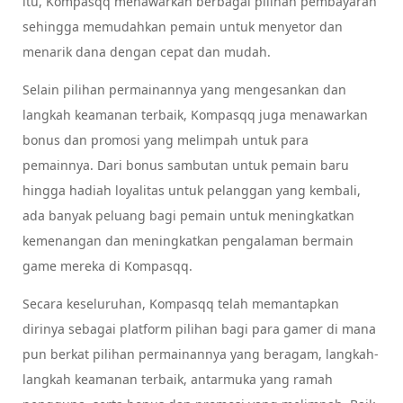
itu, Kompasqq menawarkan berbagai pilihan pembayaran
sehingga memudahkan pemain untuk menyetor dan
menarik dana dengan cepat dan mudah.
Selain pilihan permainannya yang mengesankan dan
langkah keamanan terbaik, Kompasqq juga menawarkan
bonus dan promosi yang melimpah untuk para
pemainnya. Dari bonus sambutan untuk pemain baru
hingga hadiah loyalitas untuk pelanggan yang kembali,
ada banyak peluang bagi pemain untuk meningkatkan
kemenangan dan meningkatkan pengalaman bermain
game mereka di Kompasqq.
Secara keseluruhan, Kompasqq telah memantapkan
dirinya sebagai platform pilihan bagi para gamer di mana
pun berkat pilihan permainannya yang beragam, langkah-
langkah keamanan terbaik, antarmuka yang ramah