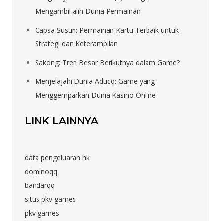
Mengambil alih Dunia Permainan
Capsa Susun: Permainan Kartu Terbaik untuk
Strategi dan Keterampilan
Sakong: Tren Besar Berikutnya dalam Game?
Menjelajahi Dunia Aduqq: Game yang
Menggemparkan Dunia Kasino Online
LINK LAINNYA
data pengeluaran hk
dominoqq
bandarqq
situs pkv games
pkv games