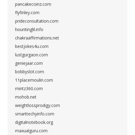
pancakecoinz.com
flyfinley.com
prideconsultation.com
hountinglil.info
chakraaffirmations.net
bestjokes4u.com
lustgurgaon.com
geniejaar.com
bobbyslot.com
11placemoulin.com
mintz360.com
mohob.net
weightlossprodigy.com
smarttechyinfo.com
digitalnotebook.org
maxualguru.com