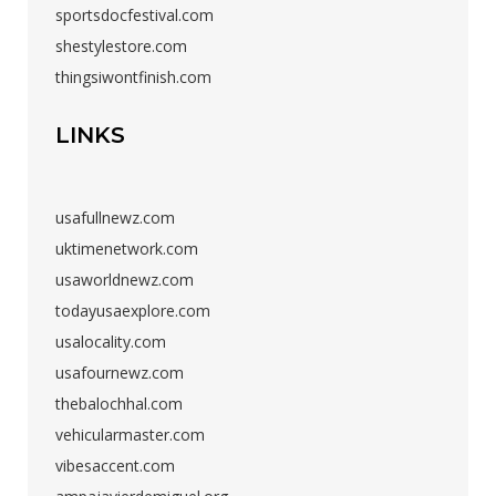
sportsdocfestival.com
shestylestore.com
thingsiwontfinish.com
LINKS
usafullnewz.com
uktimenetwork.com
usaworldnewz.com
todayusaexplore.com
usalocality.com
usafournewz.com
thebalochhal.com
vehicularmaster.com
vibesaccent.com