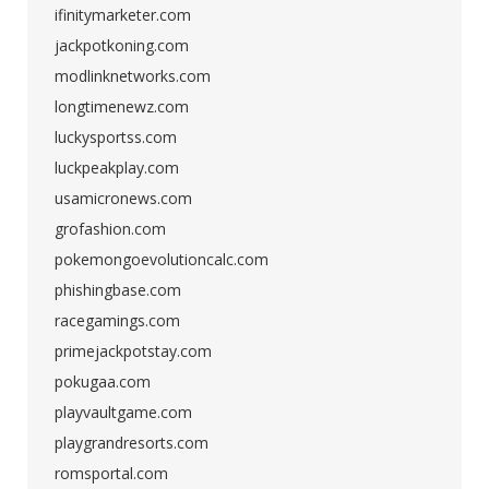
ifinitymarketer.com
jackpotkoning.com
modlinknetworks.com
longtimenewz.com
luckysportss.com
luckpeakplay.com
usamicronews.com
grofashion.com
pokemongoevolutioncalc.com
phishingbase.com
racegamings.com
primejackpotstay.com
pokugaa.com
playvaultgame.com
playgrandresorts.com
romsportal.com