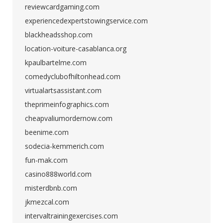
reviewcardgaming.com
experiencedexpertstowingservice.com
blackheadsshop.com
location-voiture-casablanca.org
kpaulbartelme.com
comedyclubofhiltonhead.com
virtualartsassistant.com
theprimeinfographics.com
cheapvaliumordernow.com
beenime.com
sodecia-kemmerich.com
fun-mak.com
casino888world.com
misterdbnb.com
jkmezcal.com
intervaltrainingexercises.com