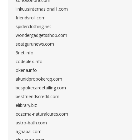
sonosonora.com
linkuusinternasional1.com
friendsroll.com
spiderclothing.net
wondergadgetsshop.com
seatgurunews.com
3net.info
codeplex.info
okena.info
akunidpropokerqq.com
bespokecardetailing.com
bestfriendscredit.com
elibrary.biz
eczema-naturalcures.com
astro-bath.com
aghapal.com