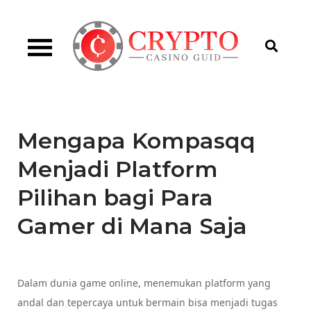
Skip
to
content
Temukan agen slot gacor dengan banyak hadiah
Daftar Agen Slot Gacor
menarik setiap hari. Mainkan slot dan raih
dengan Banyak Hadiah
kemenangan besar dengan berbagai promosi
harian.
Menarik Setiap Hari
Mengapa Kompasqq
Menjadi Platform
Pilihan bagi Para
Gamer di Mana Saja
Dalam dunia game online, menemukan platform yang
andal dan tepercaya untuk bermain bisa menjadi tugas