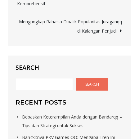
Komprehensif
navigation
Mengungkap Rahasia Dibalik Popularitas Juraganqq
di Kalangan Penjudi
SEARCH
SEARCH
RECENT POSTS
Bebaskan Keterampilan Anda dengan Bandarqq –
Tips dan Strategi untuk Sukses
Bangkitnya PKV Games QQ: Mengapa Tren Ini