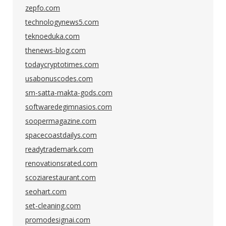
zepfo.com
technologynews5.com
teknoeduka.com
thenews-blog.com
todaycryptotimes.com
usabonuscodes.com
sm-satta-makta-gods.com
softwaredegimnasios.com
soopermagazine.com
spacecoastdailys.com
readytrademark.com
renovationsrated.com
scoziarestaurant.com
seohart.com
set-cleaning.com
promodesignai.com