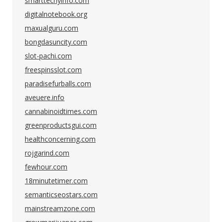
smarttechyinfo.com
digitalnotebook.org
maxualguru.com
bongdasuncity.com
slot-pachi.com
freespinsslot.com
paradisefurballs.com
aveuere.info
cannabinoidtimes.com
greenproductsgui.com
healthconcerning.com
rojgarind.com
fewhour.com
18minutetimer.com
semanticseostars.com
mainstreamzone.com