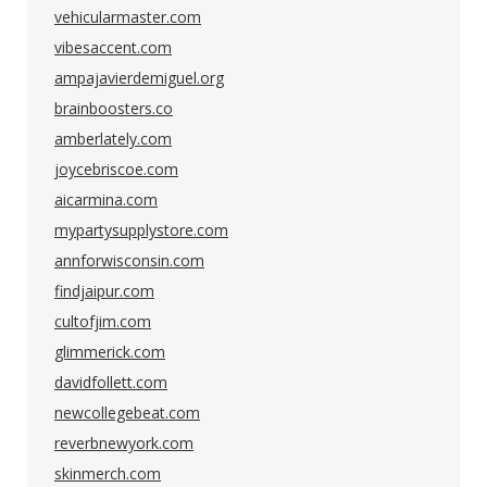
vehicularmaster.com
vibesaccent.com
ampajavierdemiguel.org
brainboosters.co
amberlately.com
joycebriscoe.com
aicarmina.com
mypartysupplystore.com
annforwisconsin.com
findjaipur.com
cultofjim.com
glimmerick.com
davidfollett.com
newcollegebeat.com
reverbnewyork.com
skinmerch.com