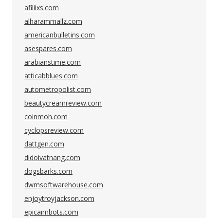
afiliixs.com
alharammallz.com
americanbulletins.com
asespares.com
arabianstime.com
atticabblues.com
autometropolist.com
beautycreamreview.com
coinmoh.com
cyclopsreview.com
dattgen.com
didoivatnang.com
dogsbarks.com
dwmsoftwarehouse.com
enjoytroyjackson.com
epicaimbots.com