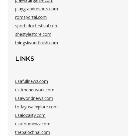
playvaultgame.com
playgrandresorts.com
romsportal.com
sportsdocfestival.com
shestylestore.com
thingsiwontfinish.com
LINKS
usafullnewz.com
uktimenetwork.com
usaworldnewz.com
todayusaexplore.com
usalocality.com
usafournewz.com
thebalochhal.com