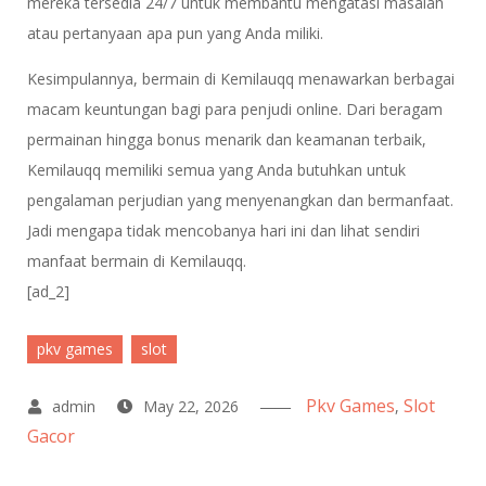
mereka tersedia 24/7 untuk membantu mengatasi masalah
atau pertanyaan apa pun yang Anda miliki.
Kesimpulannya, bermain di Kemilauqq menawarkan berbagai
macam keuntungan bagi para penjudi online. Dari beragam
permainan hingga bonus menarik dan keamanan terbaik,
Kemilauqq memiliki semua yang Anda butuhkan untuk
pengalaman perjudian yang menyenangkan dan bermanfaat.
Jadi mengapa tidak mencobanya hari ini dan lihat sendiri
manfaat bermain di Kemilauqq.
[ad_2]
pkv games
slot
Pkv Games
Slot
May 22, 2026
,
Gacor