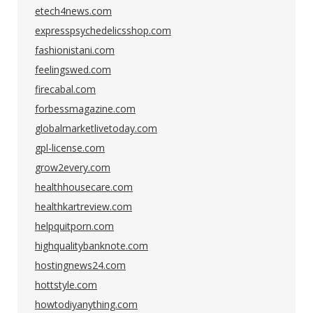
etech4news.com
expresspsychedelicsshop.com
fashionistani.com
feelingswed.com
firecabal.com
forbessmagazine.com
globalmarketlivetoday.com
gpl-license.com
grow2every.com
healthhousecare.com
healthkartreview.com
helpquitporn.com
highqualitybanknote.com
hostingnews24.com
hottstyle.com
howtodiyanything.com