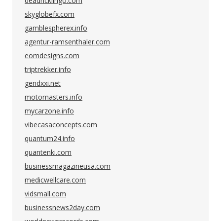
deadricklingo.com
skyglobefx.com
gamblespherex.info
agentur-ramsenthaler.com
eomdesigns.com
triptrekker.info
gendxxi.net
motomasters.info
mycarzone.info
vibecasaconcepts.com
quantum24.info
quantenki.com
businessmagazineusa.com
medicwellcare.com
vidsmall.com
businessnews2day.com