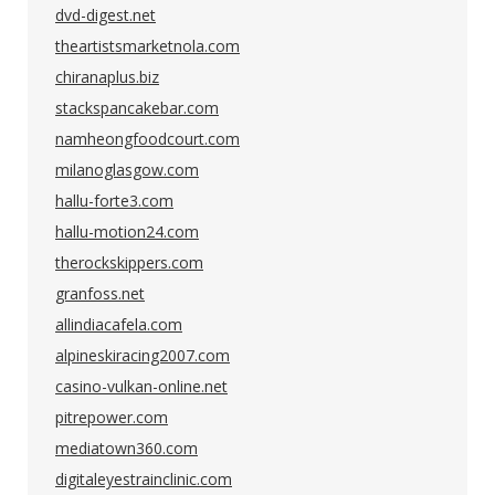
dvd-digest.net
theartistsmarketnola.com
chiranaplus.biz
stackspancakebar.com
namheongfoodcourt.com
milanoglasgow.com
hallu-forte3.com
hallu-motion24.com
therockskippers.com
granfoss.net
allindiacafela.com
alpineskiracing2007.com
casino-vulkan-online.net
pitrepower.com
mediatown360.com
digitaleyestrainclinic.com