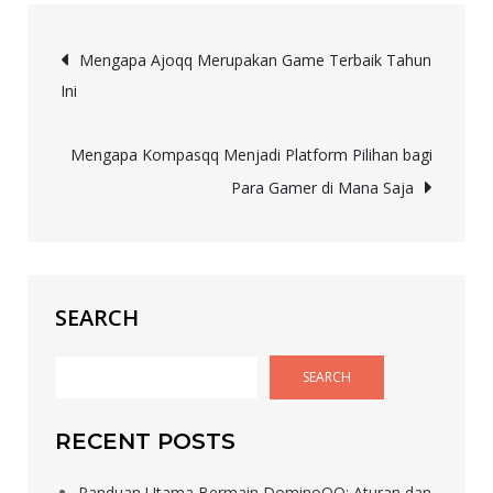
Post
Mengapa Ajoqq Merupakan Game Terbaik Tahun
Ini
navigation
Mengapa Kompasqq Menjadi Platform Pilihan bagi
Para Gamer di Mana Saja
SEARCH
SEARCH
RECENT POSTS
Panduan Utama Bermain DominoQQ: Aturan dan