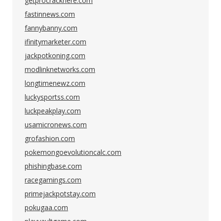
getprocrackhere.com
fastinnews.com
fannybanny.com
ifinitymarketer.com
jackpotkoning.com
modlinknetworks.com
longtimenewz.com
luckysportss.com
luckpeakplay.com
usamicronews.com
grofashion.com
pokemongoevolutioncalc.com
phishingbase.com
racegamings.com
primejackpotstay.com
pokugaa.com