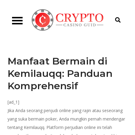
Skip
to
content
Temukan agen slot gacor dengan banyak hadiah
Daftar Agen Slot Gacor
menarik setiap hari. Mainkan slot dan raih
dengan Banyak Hadiah
kemenangan besar dengan berbagai promosi harian.
Menarik Setiap Hari
Manfaat Bermain di
Kemilauqq: Panduan
Komprehensif
[ad_1]
Jika Anda seorang penjudi online yang rajin atau seseorang
yang suka bermain poker, Anda mungkin pernah mendengar
tentang Kemilauqq. Platform perjudian online ini telah