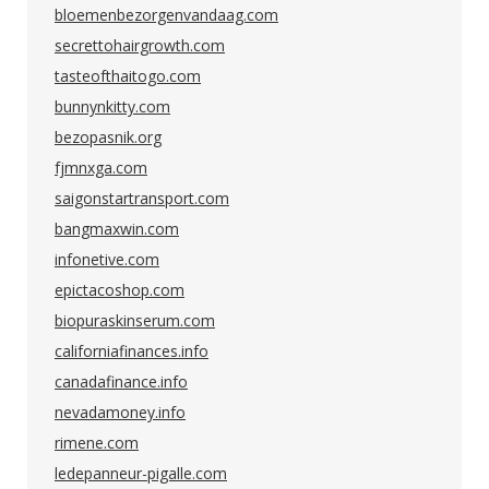
bloemenbezorgenvandaag.com
secrettohairgrowth.com
tasteofthaitogo.com
bunnynkitty.com
bezopasnik.org
fjmnxga.com
saigonstartransport.com
bangmaxwin.com
infonetive.com
epictacoshop.com
biopuraskinserum.com
californiafinances.info
canadafinance.info
nevadamoney.info
rimene.com
ledepanneur-pigalle.com