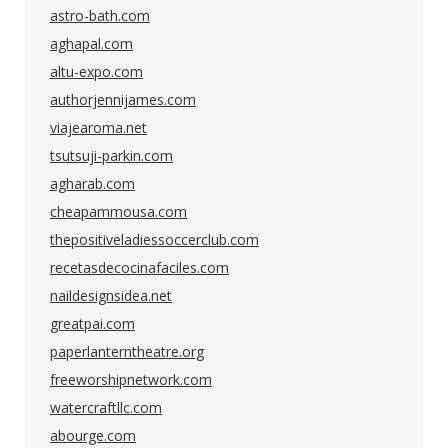
astro-bath.com
aghapal.com
altu-expo.com
authorjennijames.com
viajearoma.net
tsutsuji-parkin.com
agharab.com
cheapammousa.com
thepositiveladiessoccerclub.com
recetasdecocinafaciles.com
naildesignsidea.net
greatpai.com
paperlanterntheatre.org
freeworshipnetwork.com
watercraftllc.com
abourge.com