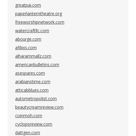
greatpai.com
paperlanterntheatre.org
freeworshipnetwork.com
watercraftllc.com
abourge.com
afiliixs.com
alharammallz.com
americanbulletins.com
asespares.com
arabianstime.com
atticabblues.com
autometropolist.com
beautycreamreview.com
coinmoh.com
cyclopsreview.com
dattgen.com