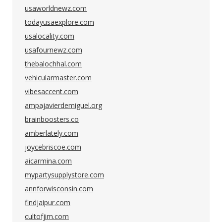
usaworldnewz.com
todayusaexplore.com
usalocality.com
usafournewz.com
thebalochhal.com
vehicularmaster.com
vibesaccent.com
ampajavierdemiguel.org
brainboosters.co
amberlately.com
joycebriscoe.com
aicarmina.com
mypartysupplystore.com
annforwisconsin.com
findjaipur.com
cultofjim.com