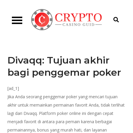
Skip
to
content
Temukan agen slot gacor dengan banyak hadiah
Daftar Agen Slot Gacor
menarik setiap hari. Mainkan slot dan raih
dengan Banyak Hadiah
kemenangan besar dengan berbagai promosi harian.
Menarik Setiap Hari
Divaqq: Tujuan akhir
bagi penggemar poker
[ad_1]
Jika Anda seorang penggemar poker yang mencari tujuan
akhir untuk memainkan permainan favorit Anda, tidak terlihat
lagi dari Divaqq. Platform poker online ini dengan cepat
menjadi favorit di antara para pemain karena berbagai
permainannya, bonus yang murah hati, dan layanan