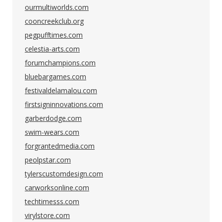
ourmultiworlds.com
cooncreekclub.org
pegpufftimes.com
celestia-arts.com
forumchampions.com
bluebargames.com
festivaldelamalou.com
firstsigninnovations.com
garberdodge.com
swim-wears.com
forgrantedmedia.com
peolpstar.com
tylerscustomdesign.com
carworksonline.com
techtimesss.com
virylstore.com