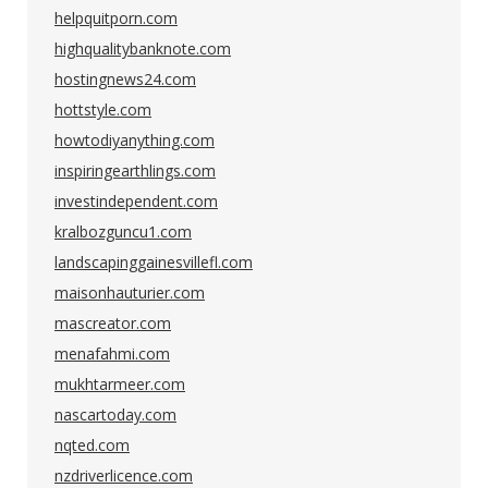
helpquitporn.com
highqualitybanknote.com
hostingnews24.com
hottstyle.com
howtodiyanything.com
inspiringearthlings.com
investindependent.com
kralbozguncu1.com
landscapinggainesvillefl.com
maisonhauturier.com
mascreator.com
menafahmi.com
mukhtarmeer.com
nascartoday.com
nqted.com
nzdriverlicence.com