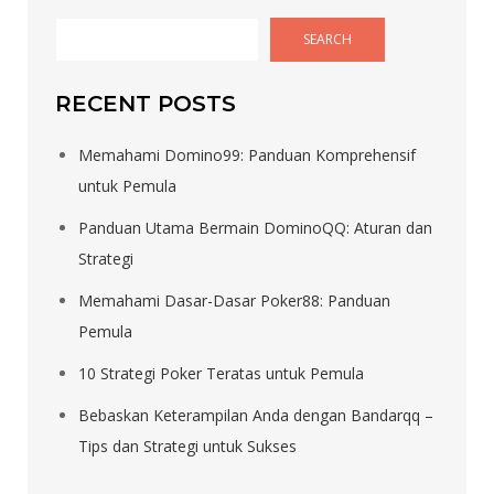
SEARCH
RECENT POSTS
Memahami Domino99: Panduan Komprehensif
untuk Pemula
Panduan Utama Bermain DominoQQ: Aturan dan
Strategi
Memahami Dasar-Dasar Poker88: Panduan
Pemula
10 Strategi Poker Teratas untuk Pemula
Bebaskan Keterampilan Anda dengan Bandarqq –
Tips dan Strategi untuk Sukses