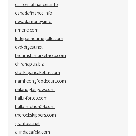
californiafinances.info
canadafinance.info
nevadamoney.info
rimene.com
ledepanneur-pigalle.com
dvd-digest.net
theartistsmarketnola.com
chiranaplus.biz
stackspancakebar.com
namheongfoodcourt.com
milanoglasgow.com
hallu-forte3.com
hallu-motion24.com
therockskippers.com
granfoss.net
allindiacafela.com