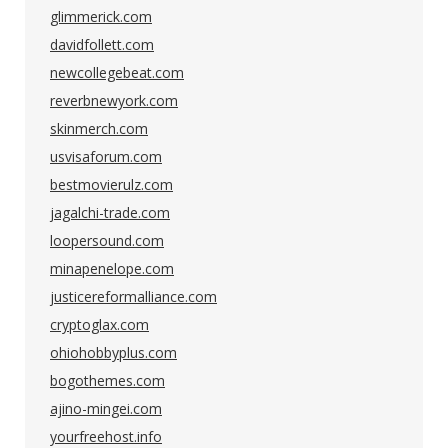
glimmerick.com
davidfollett.com
newcollegebeat.com
reverbnewyork.com
skinmerch.com
usvisaforum.com
bestmovierulz.com
jagalchi-trade.com
loopersound.com
minapenelope.com
justicereformalliance.com
cryptoglax.com
ohiohobbyplus.com
bogothemes.com
ajino-mingei.com
yourfreehost.info