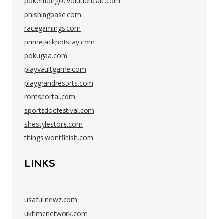
pokemongoevolutioncalc.com
phishingbase.com
racegamings.com
primejackpotstay.com
pokugaa.com
playvaultgame.com
playgrandresorts.com
romsportal.com
sportsdocfestival.com
shestylestore.com
thingsiwontfinish.com
LINKS
usafullnewz.com
uktimenetwork.com