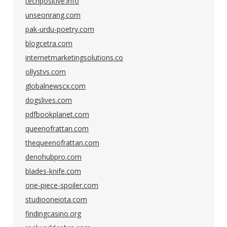
techpositive.info
unseonrang.com
pak-urdu-poetry.com
blogcetra.com
internetmarketingsolutions.co
ollystvs.com
globalnewscx.com
dogslives.com
pdfbookplanet.com
queenofrattan.com
thequeenofrattan.com
denohubpro.com
blades-knife.com
one-piece-spoiler.com
studiooneiota.com
findingcasino.org