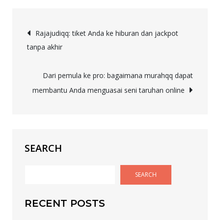
Post
Rajajudiqq: tiket Anda ke hiburan dan jackpot
tanpa akhir
navigation
Dari pemula ke pro: bagaimana murahqq dapat
membantu Anda menguasai seni taruhan online
SEARCH
SEARCH
RECENT POSTS