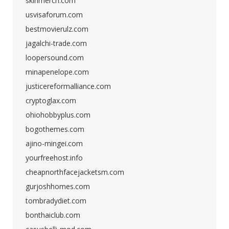
skinmerch.com
usvisaforum.com
bestmovierulz.com
jagalchi-trade.com
loopersound.com
minapenelope.com
justicereformalliance.com
cryptoglax.com
ohiohobbyplus.com
bogothemes.com
ajino-mingei.com
yourfreehost.info
cheapnorthfacejacketsm.com
gurjoshhomes.com
tombradydiet.com
bonthaiclub.com