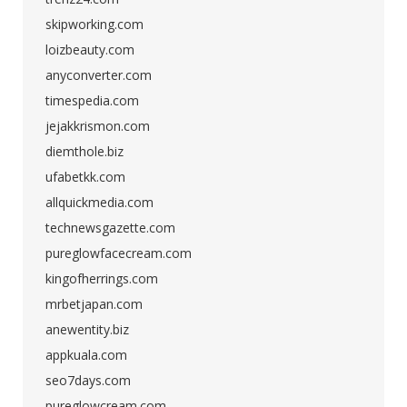
skipworking.com
loizbeauty.com
anyconverter.com
timespedia.com
jejakkrismon.com
diemthole.biz
ufabetkk.com
allquickmedia.com
technewsgazette.com
pureglowfacecream.com
kingofherrings.com
mrbetjapan.com
anewentity.biz
appkuala.com
seo7days.com
pureglowcream.com