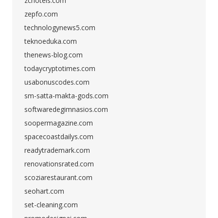
zchotels.com
zepfo.com
technologynews5.com
teknoeduka.com
thenews-blog.com
todaycryptotimes.com
usabonuscodes.com
sm-satta-makta-gods.com
softwaredegimnasios.com
soopermagazine.com
spacecoastdailys.com
readytrademark.com
renovationsrated.com
scoziarestaurant.com
seohart.com
set-cleaning.com