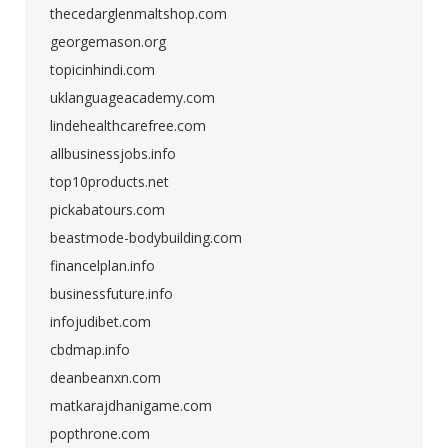
thecedarglenmaltshop.com
georgemason.org
topicinhindi.com
uklanguageacademy.com
lindehealthcarefree.com
allbusinessjobs.info
top10products.net
pickabatours.com
beastmode-bodybuilding.com
financelplan.info
businessfuture.info
infojudibet.com
cbdmap.info
deanbeanxn.com
matkarajdhanigame.com
popthrone.com