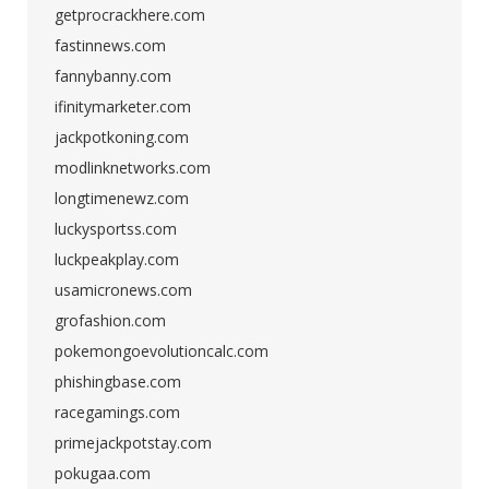
getprocrackhere.com
fastinnews.com
fannybanny.com
ifinitymarketer.com
jackpotkoning.com
modlinknetworks.com
longtimenewz.com
luckysportss.com
luckpeakplay.com
usamicronews.com
grofashion.com
pokemongoevolutioncalc.com
phishingbase.com
racegamings.com
primejackpotstay.com
pokugaa.com