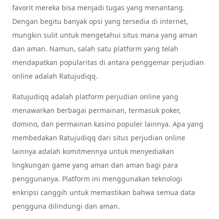
favorit mereka bisa menjadi tugas yang menantang.
Dengan begitu banyak opsi yang tersedia di internet,
mungkin sulit untuk mengetahui situs mana yang aman
dan aman. Namun, salah satu platform yang telah
mendapatkan popularitas di antara penggemar perjudian
online adalah Ratujudiqq.
Ratujudiqq adalah platform perjudian online yang
menawarkan berbagai permainan, termasuk poker,
domino, dan permainan kasino populer lainnya. Apa yang
membedakan Ratujudiqq dari situs perjudian online
lainnya adalah komitmennya untuk menyediakan
lingkungan game yang aman dan aman bagi para
penggunanya. Platform ini menggunakan teknologi
enkripsi canggih untuk memastikan bahwa semua data
pengguna dilindungi dan aman.