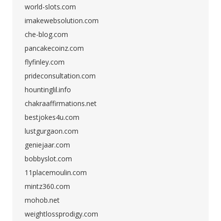
world-slots.com
imakewebsolution.com
che-blog.com
pancakecoinz.com
flyfinley.com
prideconsultation.com
hountinglil.info
chakraaffirmations.net
bestjokes4u.com
lustgurgaon.com
geniejaar.com
bobbyslot.com
11placemoulin.com
mintz360.com
mohob.net
weightlossprodigy.com