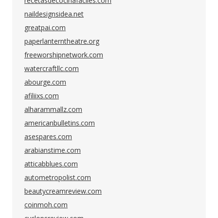
recetasdecocinafaciles.com
naildesignsidea.net
greatpai.com
paperlanterntheatre.org
freeworshipnetwork.com
watercraftllc.com
abourge.com
afiliixs.com
alharammallz.com
americanbulletins.com
asespares.com
arabianstime.com
atticabblues.com
autometropolist.com
beautycreamreview.com
coinmoh.com