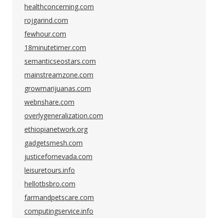
healthconcerning.com
rojgarind.com
fewhour.com
18minutetimer.com
semanticseostars.com
mainstreamzone.com
growmarijuanas.com
webnshare.com
overlygeneralization.com
ethiopianetwork.org
gadgetsmesh.com
justicefornevada.com
leisuretours.info
hellotbsbro.com
farmandpetscare.com
computingservice.info