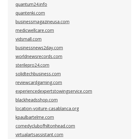
quantum24.info
quantenki.com
businessmagazineusa.com
medicwellcare.com
vidsmall.com
businessnews2day.com
worldnewsrecords.com
sterilepro24.com
solidtechbusiness.com
reviewcardgaming.com
experiencedexpertstowingservice.com
blackheadsshop.com
location-voiture-casablanca.org
kpaulbartelme.com
comedyclubofhiltonhead.com
virtualartsassistant.com