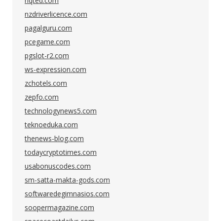
nqted.com
nzdriverlicence.com
pagalguru.com
pcegame.com
pgslot-r2.com
ws-expression.com
zchotels.com
zepfo.com
technologynews5.com
teknoeduka.com
thenews-blog.com
todaycryptotimes.com
usabonuscodes.com
sm-satta-makta-gods.com
softwaredegimnasios.com
soopermagazine.com