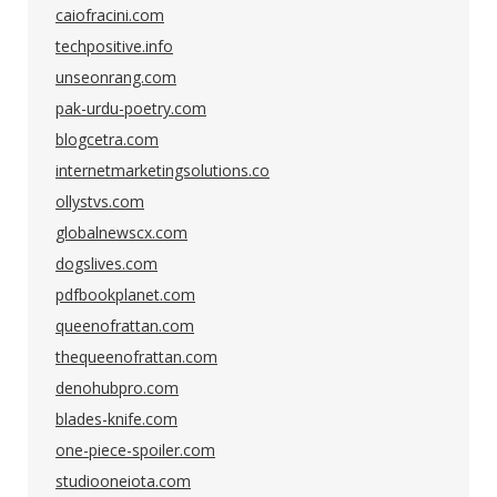
caiofracini.com
techpositive.info
unseonrang.com
pak-urdu-poetry.com
blogcetra.com
internetmarketingsolutions.co
ollystvs.com
globalnewscx.com
dogslives.com
pdfbookplanet.com
queenofrattan.com
thequeenofrattan.com
denohubpro.com
blades-knife.com
one-piece-spoiler.com
studiooneiota.com