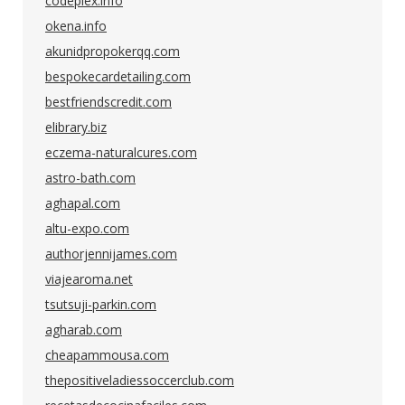
codeplex.info
okena.info
akunidpropokerqq.com
bespokecardetailing.com
bestfriendscredit.com
elibrary.biz
eczema-naturalcures.com
astro-bath.com
aghapal.com
altu-expo.com
authorjennijames.com
viajearoma.net
tsutsuji-parkin.com
agharab.com
cheapammousa.com
thepositiveladiessoccerclub.com