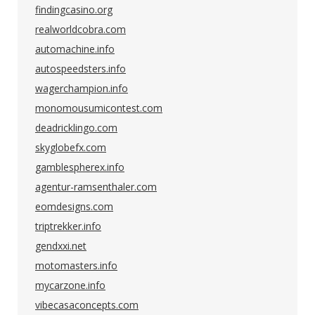
findingcasino.org
realworldcobra.com
automachine.info
autospeedsters.info
wagerchampion.info
monomousumicontest.com
deadricklingo.com
skyglobefx.com
gamblespherex.info
agentur-ramsenthaler.com
eomdesigns.com
triptrekker.info
gendxxi.net
motomasters.info
mycarzone.info
vibecasaconcepts.com