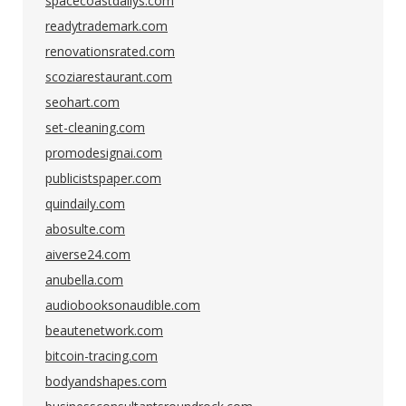
spacecoastdailys.com
readytrademark.com
renovationsrated.com
scoziarestaurant.com
seohart.com
set-cleaning.com
promodesignai.com
publicistspaper.com
quindaily.com
abosulte.com
aiverse24.com
anubella.com
audiobooksonaudible.com
beautenetwork.com
bitcoin-tracing.com
bodyandshapes.com