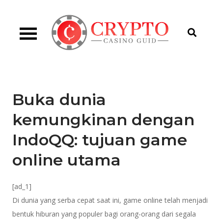
Skip
to
content
Temukan agen slot gacor dengan banyak hadiah
Daftar Agen Slot Gacor
menarik setiap hari. Mainkan slot dan raih
dengan Banyak Hadiah
kemenangan besar dengan berbagai promosi harian.
Menarik Setiap Hari
Buka dunia
kemungkinan dengan
IndoQQ: tujuan game
online utama
[ad_1]
Di dunia yang serba cepat saat ini, game online telah menjadi
bentuk hiburan yang populer bagi orang-orang dari segala