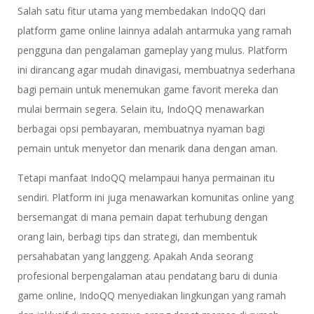
Salah satu fitur utama yang membedakan IndoQQ dari
platform game online lainnya adalah antarmuka yang ramah
pengguna dan pengalaman gameplay yang mulus. Platform
ini dirancang agar mudah dinavigasi, membuatnya sederhana
bagi pemain untuk menemukan game favorit mereka dan
mulai bermain segera. Selain itu, IndoQQ menawarkan
berbagai opsi pembayaran, membuatnya nyaman bagi
pemain untuk menyetor dan menarik dana dengan aman.
Tetapi manfaat IndoQQ melampaui hanya permainan itu
sendiri. Platform ini juga menawarkan komunitas online yang
bersemangat di mana pemain dapat terhubung dengan
orang lain, berbagi tips dan strategi, dan membentuk
persahabatan yang langgeng. Apakah Anda seorang
profesional berpengalaman atau pendatang baru di dunia
game online, IndoQQ menyediakan lingkungan yang ramah