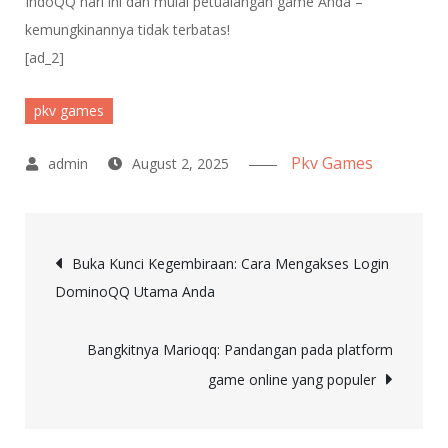
IndoQQ hari ini dan mulai petualangan game Anda –
kemungkinannya tidak terbatas!
[ad_2]
pkv games
Pkv Games
August 2, 2025
Post
Buka Kunci Kegembiraan: Cara Mengakses Login
DominoQQ Utama Anda
navigation
Bangkitnya Marioqq: Pandangan pada platform
game online yang populer