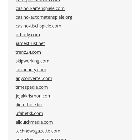
casino-kartenspiele.com
casino-automatenspiele.org
casino-tischspiele.com
otbody.com
jamestrust.net
trenz24.com
skipworking.com
loizbeauty.com
anyconverter.com
timespedia.com
jejakkrismon.com
diemthole.biz
ufabetkk.com
allquickmedia.com
technewsgazette.com
pureglowfacecream.com