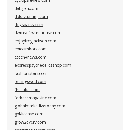
cyclopsreview.com
dattgen.com
didoivatnang.com
dogsbarks.com
dwmsoftwarehouse.com
enjoytroyjackson.com
epicaimbots.com
etech4news.com
expresspsychedelicsshop.com
fashionistani.com
feelingswed.com
firecabal.com
forbessmagazine.com
globalmarketlivetoday.com
gpl-license.com
grow2every.com