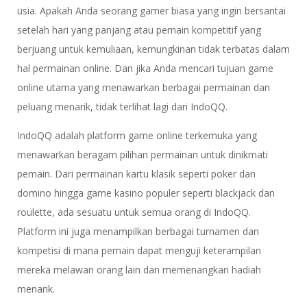
usia. Apakah Anda seorang gamer biasa yang ingin bersantai
setelah hari yang panjang atau pemain kompetitif yang
berjuang untuk kemuliaan, kemungkinan tidak terbatas dalam
hal permainan online. Dan jika Anda mencari tujuan game
online utama yang menawarkan berbagai permainan dan
peluang menarik, tidak terlihat lagi dari IndoQQ.
IndoQQ adalah platform game online terkemuka yang
menawarkan beragam pilihan permainan untuk dinikmati
pemain. Dari permainan kartu klasik seperti poker dan
domino hingga game kasino populer seperti blackjack dan
roulette, ada sesuatu untuk semua orang di IndoQQ.
Platform ini juga menampilkan berbagai turnamen dan
kompetisi di mana pemain dapat menguji keterampilan
mereka melawan orang lain dan memenangkan hadiah
menarik.