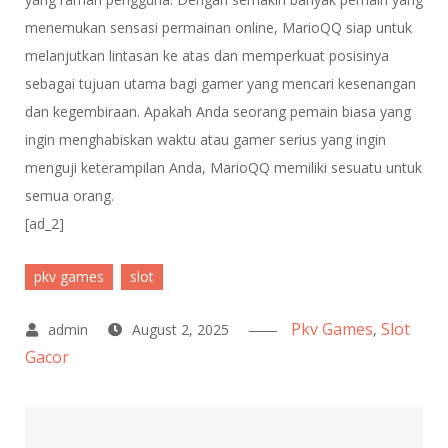
menemukan sensasi permainan online, MarioQQ siap untuk
melanjutkan lintasan ke atas dan memperkuat posisinya
sebagai tujuan utama bagi gamer yang mencari kesenangan
dan kegembiraan. Apakah Anda seorang pemain biasa yang
ingin menghabiskan waktu atau gamer serius yang ingin
menguji keterampilan Anda, MarioQQ memiliki sesuatu untuk
semua orang.
[ad_2]
pkv games
slot
Pkv Games
Slot
August 2, 2025
,
Gacor