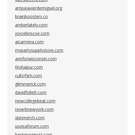
ampajavierdemiguel.org
brainboosters.co
amberlately.com
joycebriscoe.com
aicarmina.com
mypartysupplystore.com
annforwisconsin.com
findjaipur.com
cultofjim.com
glimmerick.com
davidfollett.com
newcollegebeat.com
reverbnewyork.com
skinmerch.com
usvisaforum.com
bestmovierulz.com