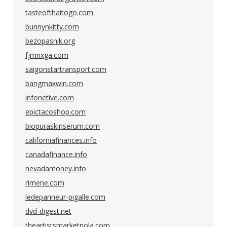
tasteofthaitogo.com
bunnynkitty.com
bezopasnik.org
fjmnxga.com
saigonstartransport.com
bangmaxwin.com
infonetive.com
epictacoshop.com
biopuraskinserum.com
californiafinances.info
canadafinance.info
nevadamoney.info
rimene.com
ledepanneur-pigalle.com
dvd-digest.net
theartistsmarketnola.com