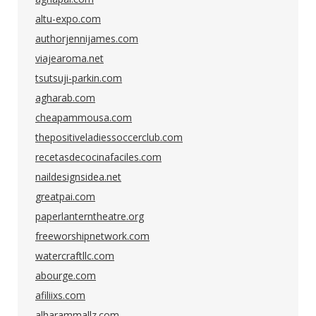
altu-expo.com
authorjennijames.com
viajearoma.net
tsutsuji-parkin.com
agharab.com
cheapammousa.com
thepositiveladiessoccerclub.com
recetasdecocinafaciles.com
naildesignsidea.net
greatpai.com
paperlanterntheatre.org
freeworshipnetwork.com
watercraftllc.com
abourge.com
afiliixs.com
alharammallz.com