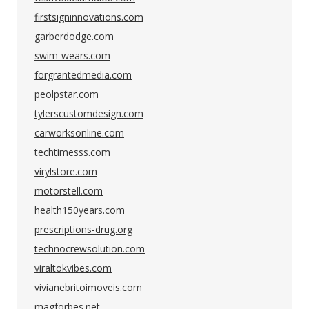
firstsigninnovations.com
garberdodge.com
swim-wears.com
forgrantedmedia.com
peolpstar.com
tylerscustomdesign.com
carworksonline.com
techtimesss.com
virylstore.com
motorstell.com
health150years.com
prescriptions-drug.org
technocrewsolution.com
viraltokvibes.com
vivianebritoimoveis.com
magforbes.net