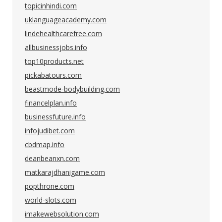
topicinhindi.com
uklanguageacademy.com
lindehealthcarefree.com
allbusinessjobs.info
top10products.net
pickabatours.com
beastmode-bodybuilding.com
financelplan.info
businessfuture.info
infojudibet.com
cbdmap.info
deanbeanxn.com
matkarajdhanigame.com
popthrone.com
world-slots.com
imakewebsolution.com