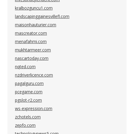
kralbozguncu1.com
landscapinggainesvillefl.com
maisonhauturier.com
mascreator.com
menafahmi.com
mukhtarmeer.com
nascartoday.com
nqted.com
nzdriverlicence.com
pagalguru.com
pcegame.com
pgslot-r2.com
ws-expression.com
zchotels.com
zepfo.com
technologynews5.com