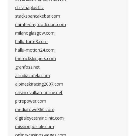
chiranaplus.biz
stackspancakebar.com
namheongfoodcourt.com
milanoglasgow.com
hallu-forte3.com
hallu-motion24.com
therockskippers.com
granfoss.net
allindiacafela.com
alpineskiracing2007.com
casino-vulkan-online.net
pitrepower.com
mediatown360.com
digitaleyestrainclinic.com
missionposible.com
online-casinos-vegas.com