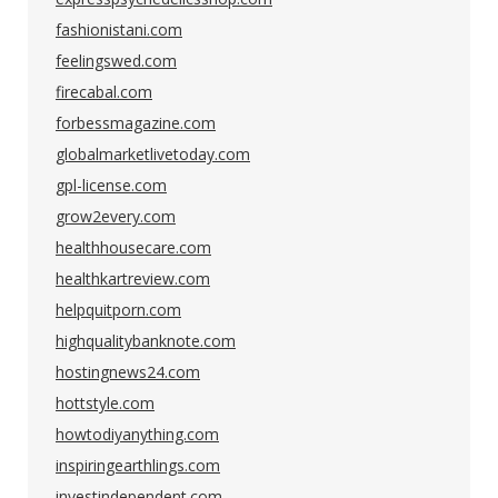
fashionistani.com
feelingswed.com
firecabal.com
forbessmagazine.com
globalmarketlivetoday.com
gpl-license.com
grow2every.com
healthhousecare.com
healthkartreview.com
helpquitporn.com
highqualitybanknote.com
hostingnews24.com
hottstyle.com
howtodiyanything.com
inspiringearthlings.com
investindependent.com