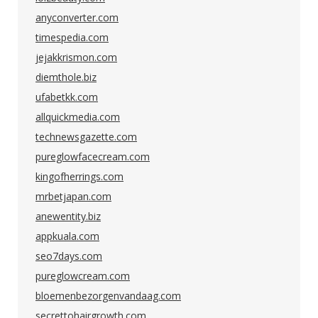
anyconverter.com
timespedia.com
jejakkrismon.com
diemthole.biz
ufabetkk.com
allquickmedia.com
technewsgazette.com
pureglowfacecream.com
kingofherrings.com
mrbetjapan.com
anewentity.biz
appkuala.com
seo7days.com
pureglowcream.com
bloemenbezorgenvandaag.com
secrettohairgrowth.com