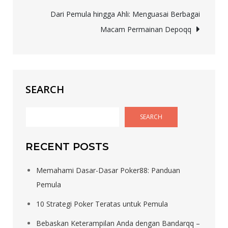
Dari Pemula hingga Ahli: Menguasai Berbagai
Macam Permainan Depoqq
SEARCH
SEARCH
RECENT POSTS
Memahami Dasar-Dasar Poker88: Panduan
Pemula
10 Strategi Poker Teratas untuk Pemula
Bebaskan Keterampilan Anda dengan Bandarqq –