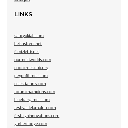
LINKS
saucyukiah.com
beikastreet.net
filmizlettir.net
ourmultiworlds.com
cooncreekclub.org
pegpufftimes.com
celestia-arts.com
forumchampions.com
bluebargames.com
festivaldelamalou.com
firstsigninnovations.com
garberdodge.com