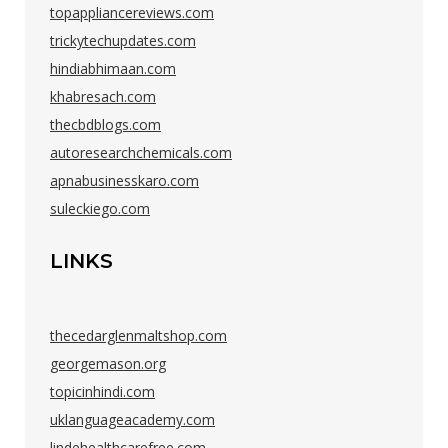
topappliancereviews.com
trickytechupdates.com
hindiabhimaan.com
khabresach.com
thecbdblogs.com
autoresearchchemicals.com
apnabusinesskaro.com
suleckiego.com
LINKS
thecedarglenmaltshop.com
georgemason.org
topicinhindi.com
uklanguageacademy.com
lindehealthcarefree.com