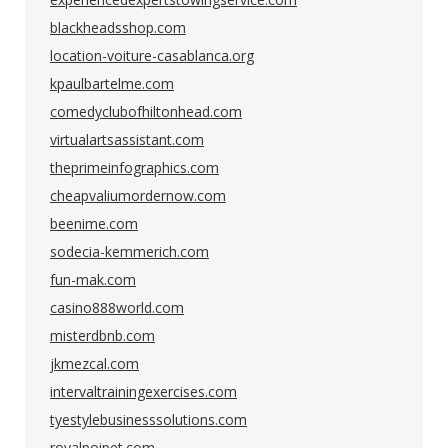
blackheadsshop.com
location-voiture-casablanca.org
kpaulbartelme.com
comedyclubofhiltonhead.com
virtualartsassistant.com
theprimeinfographics.com
cheapvaliumordernow.com
beenime.com
sodecia-kemmerich.com
fun-mak.com
casino888world.com
misterdbnb.com
jkmezcal.com
intervaltrainingexercises.com
tyestylebusinesssolutions.com
royalpoipet.com