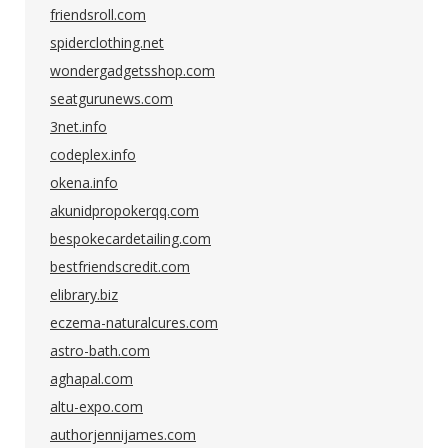
friendsroll.com
spiderclothing.net
wondergadgetsshop.com
seatgurunews.com
3net.info
codeplex.info
okena.info
akunidpropokerqq.com
bespokecardetailing.com
bestfriendscredit.com
elibrary.biz
eczema-naturalcures.com
astro-bath.com
aghapal.com
altu-expo.com
authorjennijames.com