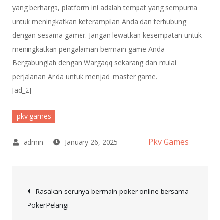
yang berharga, platform ini adalah tempat yang sempurna
untuk meningkatkan keterampilan Anda dan terhubung
dengan sesama gamer. Jangan lewatkan kesempatan untuk
meningkatkan pengalaman bermain game Anda –
Bergabunglah dengan Wargaqq sekarang dan mulai
perjalanan Anda untuk menjadi master game.
[ad_2]
pkv games
Pkv Games
January 26, 2025
Post
Rasakan serunya bermain poker online bersama
PokerPelangi
navigation