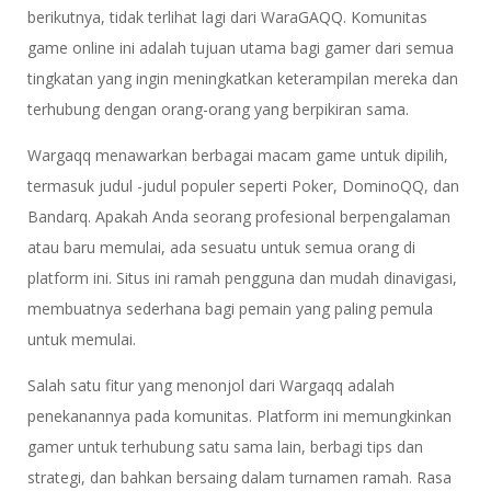
berikutnya, tidak terlihat lagi dari WaraGAQQ. Komunitas
game online ini adalah tujuan utama bagi gamer dari semua
tingkatan yang ingin meningkatkan keterampilan mereka dan
terhubung dengan orang-orang yang berpikiran sama.
Wargaqq menawarkan berbagai macam game untuk dipilih,
termasuk judul -judul populer seperti Poker, DominoQQ, dan
Bandarq. Apakah Anda seorang profesional berpengalaman
atau baru memulai, ada sesuatu untuk semua orang di
platform ini. Situs ini ramah pengguna dan mudah dinavigasi,
membuatnya sederhana bagi pemain yang paling pemula
untuk memulai.
Salah satu fitur yang menonjol dari Wargaqq adalah
penekanannya pada komunitas. Platform ini memungkinkan
gamer untuk terhubung satu sama lain, berbagi tips dan
strategi, dan bahkan bersaing dalam turnamen ramah. Rasa