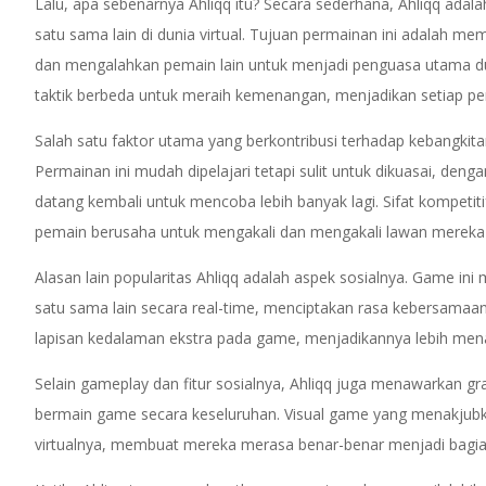
Lalu, apa sebenarnya Ahliqq itu? Secara sederhana, Ahliqq ada
satu sama lain di dunia virtual. Tujuan permainan ini adalah
dan mengalahkan pemain lain untuk menjadi penguasa utama dun
taktik berbeda untuk meraih kemenangan, menjadikan setiap p
Salah satu faktor utama yang berkontribusi terhadap kebangki
Permainan ini mudah dipelajari tetapi sulit untuk dikuasai, d
datang kembali untuk mencoba lebih banyak lagi. Sifat kompetit
pemain berusaha untuk mengakali dan mengakali lawan mere
Alasan lain popularitas Ahliqq adalah aspek sosialnya. Game i
satu sama lain secara real-time, menciptakan rasa kebersamaa
lapisan kedalaman ekstra pada game, menjadikannya lebih menar
Selain gameplay dan fitur sosialnya, Ahliqq juga menawarkan 
bermain game secara keseluruhan. Visual game yang menakjubka
virtualnya, membuat mereka merasa benar-benar menjadi bagian