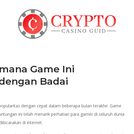
arik setiap hari. Mainkan slot dan raih kemenangan besar dengan be
engan Banyak Hadiah Menarik Setiap
aimana Game Ini
 dengan Badai
popularitas dengan cepat dalam beberapa bulan terakhir. Game
tungan ini telah menarik perhatian para gamer di seluruh dunia
bicarakan di internet.