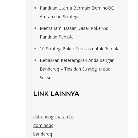
Panduan Utama Bermain DominoQQ:
Aturan dan Strategi
Memahami Dasar-Dasar Poker88:
Panduan Pemula
10 Strategi Poker Teratas untuk Pemula
Bebaskan Keterampilan Anda dengan
Bandarqq – Tips dan Strategi untuk
Sukses
LINK LAINNYA
data pengeluaran hk
dominoqq
bandarqq