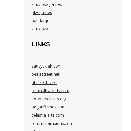
situs pkv games
pkv games
bandarqq
situs pkv
LINKS
saucyukiah.com
beikastreet.net
filmizlettir.net
ourmultiworlds.com
cooncreekclub.org
pegpufftimes.com
celestia-arts.com
forumchampions.com