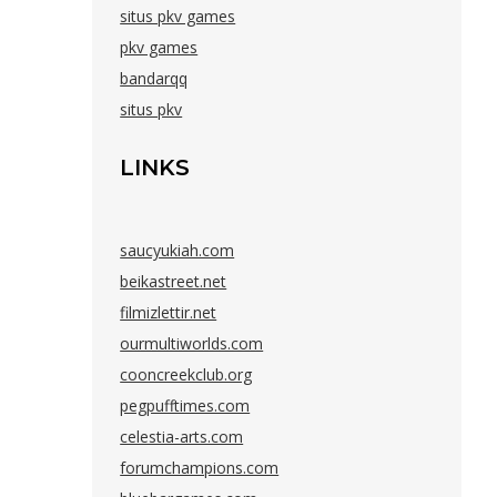
situs pkv games
pkv games
bandarqq
situs pkv
LINKS
saucyukiah.com
beikastreet.net
filmizlettir.net
ourmultiworlds.com
cooncreekclub.org
pegpufftimes.com
celestia-arts.com
forumchampions.com