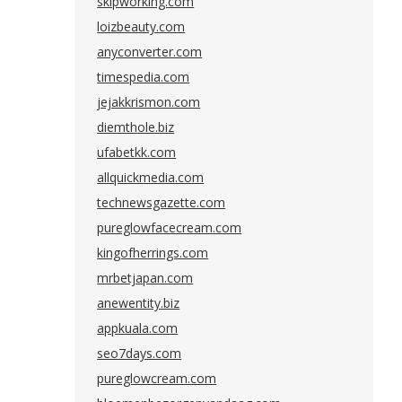
skipworking.com
loizbeauty.com
anyconverter.com
timespedia.com
jejakkrismon.com
diemthole.biz
ufabetkk.com
allquickmedia.com
technewsgazette.com
pureglowfacecream.com
kingofherrings.com
mrbetjapan.com
anewentity.biz
appkuala.com
seo7days.com
pureglowcream.com