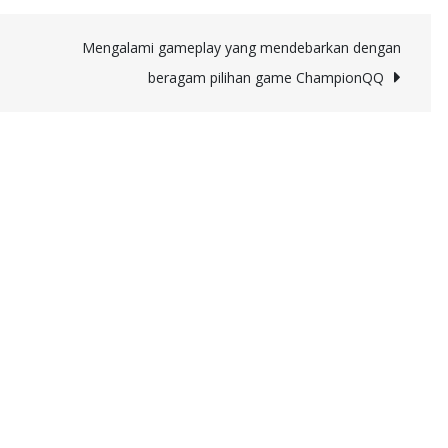
Mengalami gameplay yang mendebarkan dengan
beragam pilihan game ChampionQQ