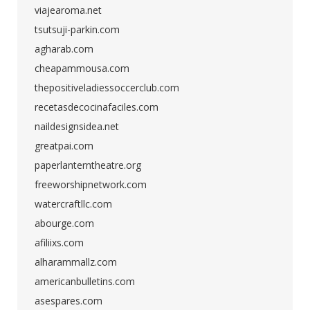
viajearoma.net
tsutsuji-parkin.com
agharab.com
cheapammousa.com
thepositiveladiessoccerclub.com
recetasdecocinafaciles.com
naildesignsidea.net
greatpai.com
paperlanterntheatre.org
freeworshipnetwork.com
watercraftllc.com
abourge.com
afiliixs.com
alharammallz.com
americanbulletins.com
asespares.com