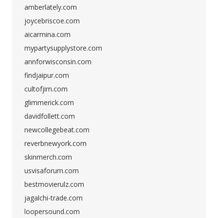
amberlately.com
joycebriscoe.com
aicarmina.com
mypartysupplystore.com
annforwisconsin.com
findjaipur.com
cultofjim.com
glimmerick.com
davidfollett.com
newcollegebeat.com
reverbnewyork.com
skinmerch.com
usvisaforum.com
bestmovierulz.com
jagalchi-trade.com
loopersound.com