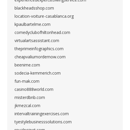
blackheadsshop.com
location-voiture-casablanca.org
kpaulbartelme.com
comedyclubofhiltonhead.com
virtualartsassistant.com
theprimeinfographics.com
cheapvaliumordernow.com
beenime.com
sodecia-kemmerich.com
fun-mak.com
casino888world.com
misterdbnb.com
jkmezcal.com
intervaltrainingexercises.com
tyestylebusinesssolutions.com
royalpoipet.com