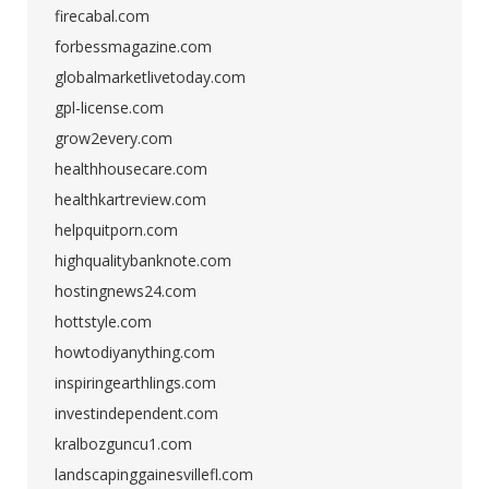
firecabal.com
forbessmagazine.com
globalmarketlivetoday.com
gpl-license.com
grow2every.com
healthhousecare.com
healthkartreview.com
helpquitporn.com
highqualitybanknote.com
hostingnews24.com
hottstyle.com
howtodiyanything.com
inspiringearthlings.com
investindependent.com
kralbozguncu1.com
landscapinggainesvillefl.com