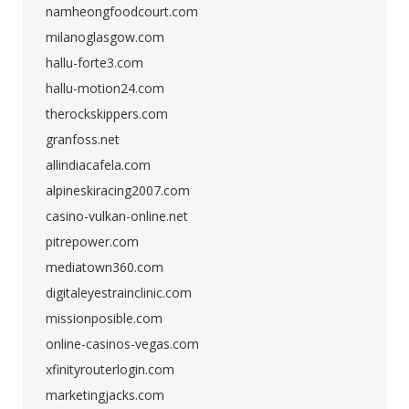
namheongfoodcourt.com
milanoglasgow.com
hallu-forte3.com
hallu-motion24.com
therockskippers.com
granfoss.net
allindiacafela.com
alpineskiracing2007.com
casino-vulkan-online.net
pitrepower.com
mediatown360.com
digitaleyestrainclinic.com
missionposible.com
online-casinos-vegas.com
xfinityrouterlogin.com
marketingjacks.com