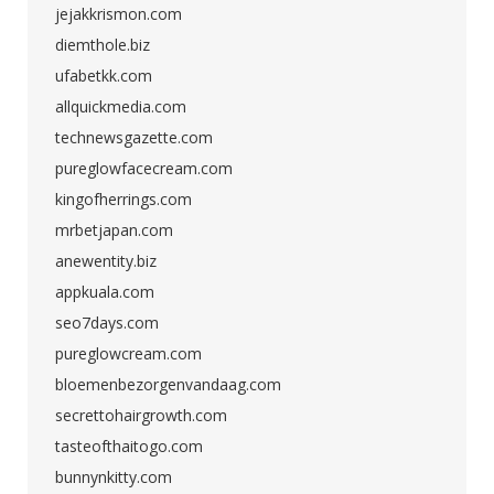
jejakkrismon.com
diemthole.biz
ufabetkk.com
allquickmedia.com
technewsgazette.com
pureglowfacecream.com
kingofherrings.com
mrbetjapan.com
anewentity.biz
appkuala.com
seo7days.com
pureglowcream.com
bloemenbezorgenvandaag.com
secrettohairgrowth.com
tasteofthaitogo.com
bunnynkitty.com