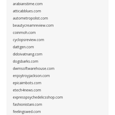
arabianstime.com
atticabblues.com
autometropolist.com
beautycreamreview.com
coinmoh.com
cyclopsreview.com
dattgen.com
didoivatnang.com
dogsbarks.com
dwmsoftwarehouse.com
enjoytroyjackson.com
epicaimbots.com
etech4news.com
expresspsychedelicsshop.com
fashionistani.com
feelingswed.com