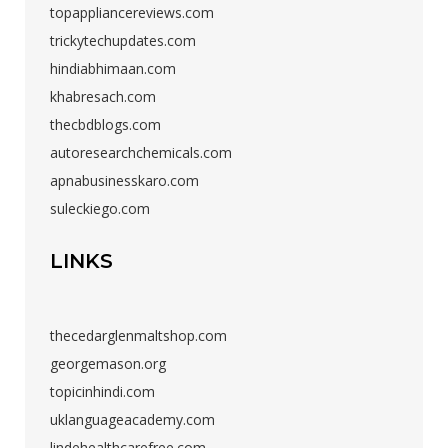
topappliancereviews.com
trickytechupdates.com
hindiabhimaan.com
khabresach.com
thecbdblogs.com
autoresearchchemicals.com
apnabusinesskaro.com
suleckiego.com
LINKS
thecedarglenmaltshop.com
georgemason.org
topicinhindi.com
uklanguageacademy.com
lindehealthcarefree.com