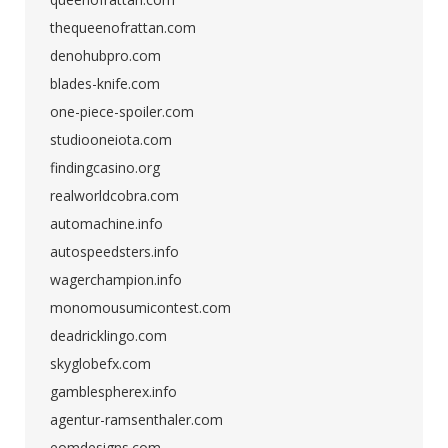
thequeenofrattan.com
denohubpro.com
blades-knife.com
one-piece-spoiler.com
studiooneiota.com
findingcasino.org
realworldcobra.com
automachine.info
autospeedsters.info
wagerchampion.info
monomousumicontest.com
deadricklingo.com
skyglobefx.com
gamblespherex.info
agentur-ramsenthaler.com
eomdesigns.com