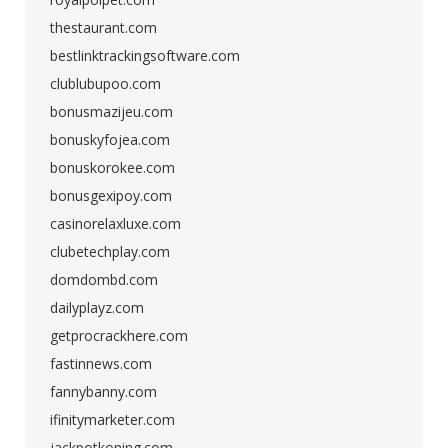
thestaurant.com
bestlinktrackingsoftware.com
clublubupoo.com
bonusmazijeu.com
bonuskyfojea.com
bonuskorokee.com
bonusgexipoy.com
casinorelaxluxe.com
clubetechplay.com
domdombd.com
dailyplayz.com
getprocrackhere.com
fastinnews.com
fannybanny.com
ifinitymarketer.com
jackpotkoning.com