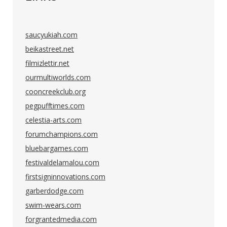
saucyukiah.com
beikastreet.net
filmizlettir.net
ourmultiworlds.com
cooncreekclub.org
pegpufftimes.com
celestia-arts.com
forumchampions.com
bluebargames.com
festivaldelamalou.com
firstsigninnovations.com
garberdodge.com
swim-wears.com
forgrantedmedia.com