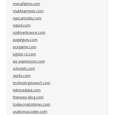
menafahmi.com
mukhtarmeer.com
nascartoday.com
nqted.com
nzdriverlicence.com
pagalguru.com
pcegame.com
pgslot-r2.com
ws-expression.com
zchotels.com
zepfo.com
technologynews5.com
teknoeduka.com
thenews-blog.com
todaycryptotimes.com
usabonuscodes.com