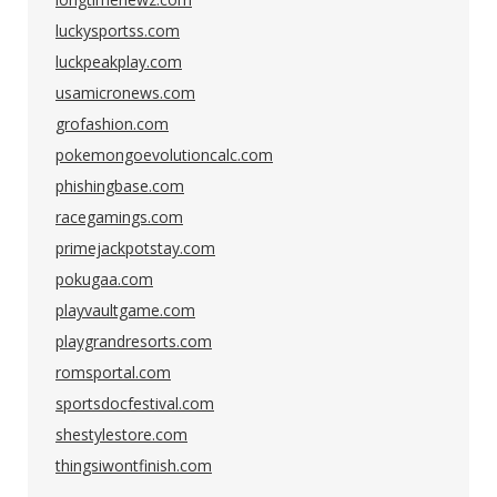
luckysportss.com
luckpeakplay.com
usamicronews.com
grofashion.com
pokemongoevolutioncalc.com
phishingbase.com
racegamings.com
primejackpotstay.com
pokugaa.com
playvaultgame.com
playgrandresorts.com
romsportal.com
sportsdocfestival.com
shestylestore.com
thingsiwontfinish.com