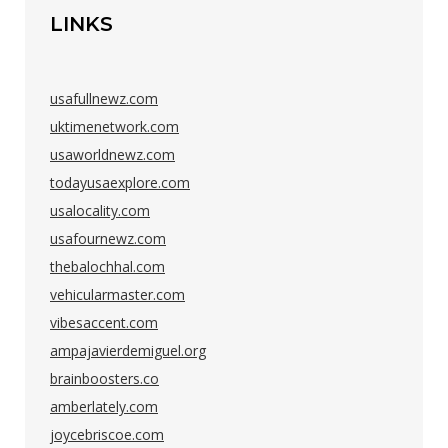
LINKS
usafullnewz.com
uktimenetwork.com
usaworldnewz.com
todayusaexplore.com
usalocality.com
usafournewz.com
thebalochhal.com
vehicularmaster.com
vibesaccent.com
ampajavierdemiguel.org
brainboosters.co
amberlately.com
joycebriscoe.com