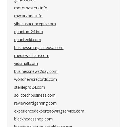
motomasters.info
mycarzone.info
vibecasaconcepts.com
quantum24.info
quantenki.com
businessmagazineusa.com
medicwellcare.com
vidsmall.com
businessnews2day.com
worldnewsrecords.com
sterilepro24.com
solidtechbusiness.com
reviewcardgaming.com
experiencedexpertstowingservice.com
blackheadsshop.com
location-voiture-casablanca.org