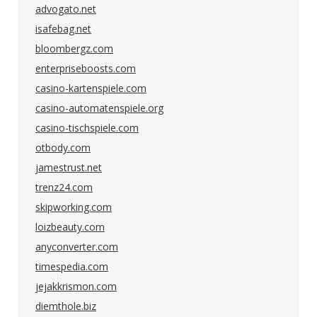
advogato.net
isafebag.net
bloombergz.com
enterpriseboosts.com
casino-kartenspiele.com
casino-automatenspiele.org
casino-tischspiele.com
otbody.com
jamestrust.net
trenz24.com
skipworking.com
loizbeauty.com
anyconverter.com
timespedia.com
jejakkrismon.com
diemthole.biz