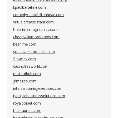
kpaulbartelme.com
comedyclubofhiltonhead.com
virtualartsassistant.com
theprimeinfographics.com
cheapvaliumordernow.com
beenime.com
sodecia-kemmerich.com
fun-mak.com
casino888world.com
misterdbnb.com
jkmezcal.com
intervaltrainingexercises.com
tyestylebusinesssolutions.com
royalpoipet.com
thestaurant.com
bestlinktrackingsoftware.com