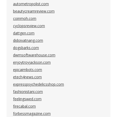
autometropolist.com
beautycreamreview.com
coinmoh.com
cyclopsreview.com
dattgen.com
didoivatnang.com
dogsbarks.com
dwmsoftwarehouse.com
enjoytroyjackson.com
epicaimbots.com
etech4news.com
expresspsychedelicsshop.com
fashionistani.com
feelingswed.com
firecabal.com
forbessmagazine.com