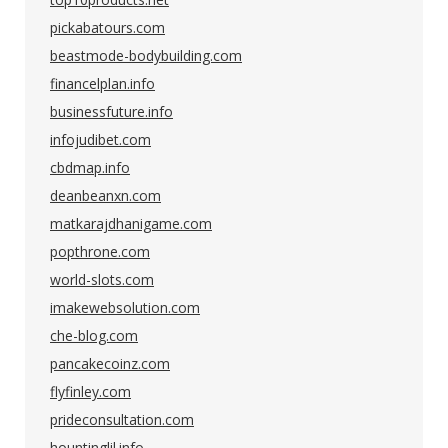
pickabatours.com
beastmode-bodybuilding.com
financelplan.info
businessfuture.info
infojudibet.com
cbdmap.info
deanbeanxn.com
matkarajdhanigame.com
popthrone.com
world-slots.com
imakewebsolution.com
che-blog.com
pancakecoinz.com
flyfinley.com
prideconsultation.com
hountinglil.info