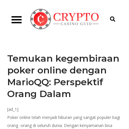
Skip
to
content
Temukan agen slot gacor dengan banyak hadiah
Daftar Agen Slot Gacor
menarik setiap hari. Mainkan slot dan raih
dengan Banyak Hadiah
kemenangan besar dengan berbagai promosi harian.
Menarik Setiap Hari
Temukan kegembiraan
poker online dengan
MarioQQ: Perspektif
Orang Dalam
[ad_1]
Poker online telah menjadi hiburan yang sangat populer bagi
orang -orang di seluruh dunia. Dengan kenyamanan bisa