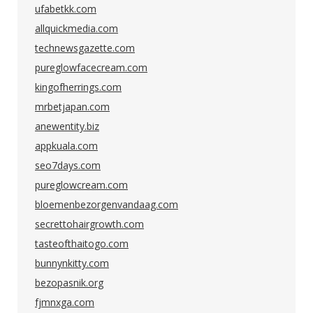
ufabetkk.com
allquickmedia.com
technewsgazette.com
pureglowfacecream.com
kingofherrings.com
mrbetjapan.com
anewentity.biz
appkuala.com
seo7days.com
pureglowcream.com
bloemenbezorgenvandaag.com
secrettohairgrowth.com
tasteofthaitogo.com
bunnynkitty.com
bezopasnik.org
fjmnxga.com