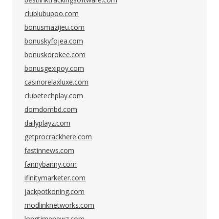
clublubupoo.com
bonusmazijeu.com
bonuskyfojea.com
bonuskorokee.com
bonusgexipoy.com
casinorelaxluxe.com
clubetechplay.com
domdombd.com
dailyplayz.com
getprocrackhere.com
fastinnews.com
fannybanny.com
ifinitymarketer.com
jackpotkoning.com
modlinknetworks.com
longtimenewz.com