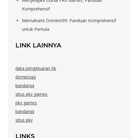
Menjelajahi Dunia PKV Games: Panduan
Komprehensif
Memahami Domino99: Panduan Komprehensif
untuk Pemula
LINK LAINNYA
data pengeluaran hk
dominoqq
bandarqq
situs pkv games
pkv games
bandarqq
situs pkv
LINKS