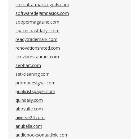
sm-satta-makta-gods.com
softwaredegimnasios.com
soopermagazine.com
spacecoastdailys.com
readytrademark.com
renovationsrated.com
scoziarestaurant.com
seohart.com
set-cleaning.com
promodesignai.com
publicistspaper.com
quindaily.com
abosulte.com
aiverse24.com
anubella.com
audiobooksonaudible.com