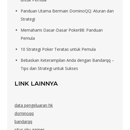
Panduan Utama Bermain DominoQQ: Aturan dan
Strategi
Memahami Dasar-Dasar Poker88: Panduan
Pemula
10 Strategi Poker Teratas untuk Pemula
Bebaskan Keterampilan Anda dengan Bandarqq –
Tips dan Strategi untuk Sukses
LINK LAINNYA
data pengeluaran hk
dominoqq
bandarqq
situs pkv games