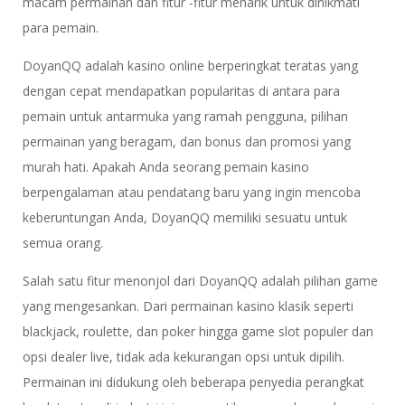
macam permainan dan fitur -fitur menarik untuk dinikmati
para pemain.
DoyanQQ adalah kasino online berperingkat teratas yang
dengan cepat mendapatkan popularitas di antara para
pemain untuk antarmuka yang ramah pengguna, pilihan
permainan yang beragam, dan bonus dan promosi yang
murah hati. Apakah Anda seorang pemain kasino
berpengalaman atau pendatang baru yang ingin mencoba
keberuntungan Anda, DoyanQQ memiliki sesuatu untuk
semua orang.
Salah satu fitur menonjol dari DoyanQQ adalah pilihan game
yang mengesankan. Dari permainan kasino klasik seperti
blackjack, roulette, dan poker hingga game slot populer dan
opsi dealer live, tidak ada kekurangan opsi untuk dipilih.
Permainan ini didukung oleh beberapa penyedia perangkat