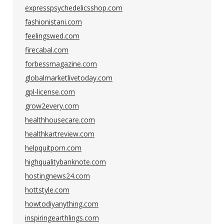
expresspsychedelicsshop.com
fashionistani.com
feelingswed.com
firecabal.com
forbessmagazine.com
globalmarketlivetoday.com
gpl-license.com
grow2every.com
healthhousecare.com
healthkartreview.com
helpquitporn.com
highqualitybanknote.com
hostingnews24.com
hottstyle.com
howtodiyanything.com
inspiringearthlings.com