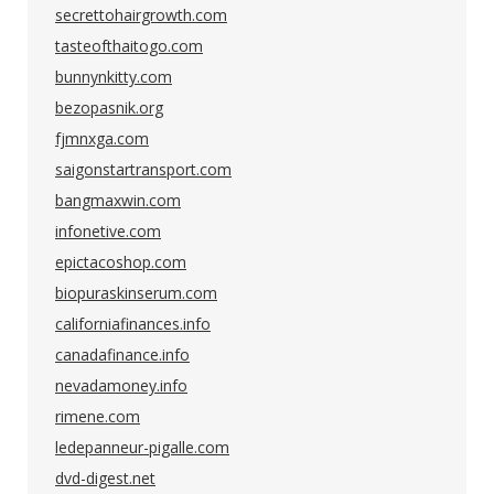
secrettohairgrowth.com
tasteofthaitogo.com
bunnynkitty.com
bezopasnik.org
fjmnxga.com
saigonstartransport.com
bangmaxwin.com
infonetive.com
epictacoshop.com
biopuraskinserum.com
californiafinances.info
canadafinance.info
nevadamoney.info
rimene.com
ledepanneur-pigalle.com
dvd-digest.net