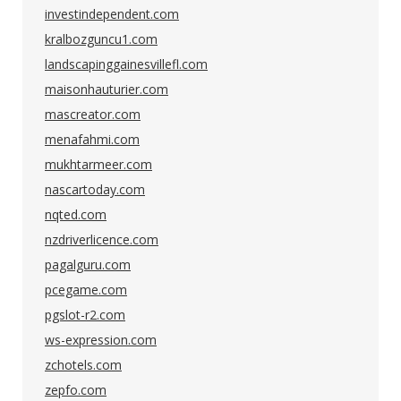
investindependent.com
kralbozguncu1.com
landscapinggainesvillefl.com
maisonhauturier.com
mascreator.com
menafahmi.com
mukhtarmeer.com
nascartoday.com
nqted.com
nzdriverlicence.com
pagalguru.com
pcegame.com
pgslot-r2.com
ws-expression.com
zchotels.com
zepfo.com