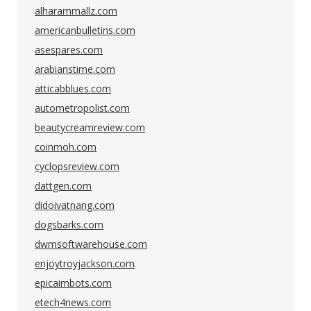
alharammallz.com
americanbulletins.com
asespares.com
arabianstime.com
atticabblues.com
autometropolist.com
beautycreamreview.com
coinmoh.com
cyclopsreview.com
dattgen.com
didoivatnang.com
dogsbarks.com
dwmsoftwarehouse.com
enjoytroyjackson.com
epicaimbots.com
etech4news.com