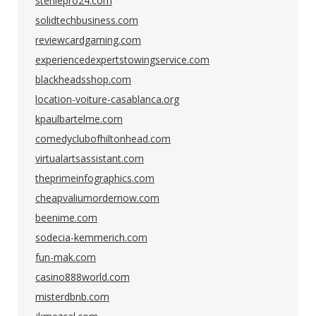
sterilepro24.com
solidtechbusiness.com
reviewcardgaming.com
experiencedexpertstowingservice.com
blackheadsshop.com
location-voiture-casablanca.org
kpaulbartelme.com
comedyclubofhiltonhead.com
virtualartsassistant.com
theprimeinfographics.com
cheapvaliumordernow.com
beenime.com
sodecia-kemmerich.com
fun-mak.com
casino888world.com
misterdbnb.com