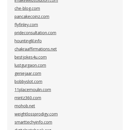
imakewebsolution.com
che-blog.com
pancakecoinz.com
flyfinley.com
prideconsultation.com
hountinglil.info
chakraaffirmations.net
bestjokes4u.com
lustgurgaon.com
geniejaar.com
bobbyslot.com
11placemoulin.com
mintz360.com
mohob.net
weightlossprodigy.com
smarttechyinfo.com