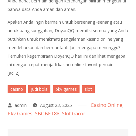
Anda dapat bermain dengan ketenangan pikiran mengetahui
bahwa data Anda aman dan aman.
Apakah Anda ingin bermain untuk bersenang -senang atau
untuk uang sungguhan, DoyanQQ memiliki semua yang Anda
butuhkan untuk menikmati pengalaman kasino online yang
mendebarkan dan bermanfaat. Jadi mengapa menunggu?
Temukan kegembiraan DoyanQQ hari ini dan lihat mengapa
ini dengan cepat menjadi kasino online favorit pemain.
[ad_2]
casino
judi bola
pkv games
slot
Casino Online
August 23, 2025
,
Pkv Games
SBOBET88
Slot Gacor
,
,