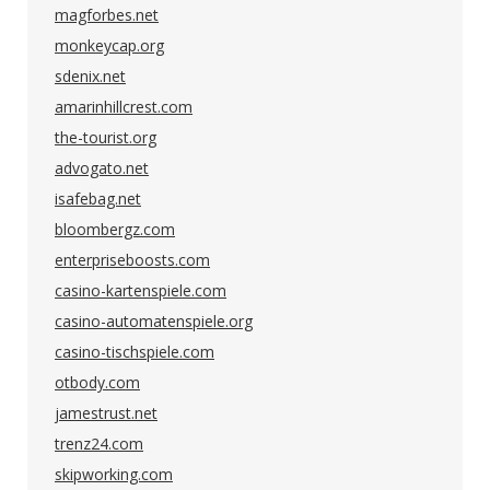
magforbes.net
monkeycap.org
sdenix.net
amarinhillcrest.com
the-tourist.org
advogato.net
isafebag.net
bloombergz.com
enterpriseboosts.com
casino-kartenspiele.com
casino-automatenspiele.org
casino-tischspiele.com
otbody.com
jamestrust.net
trenz24.com
skipworking.com