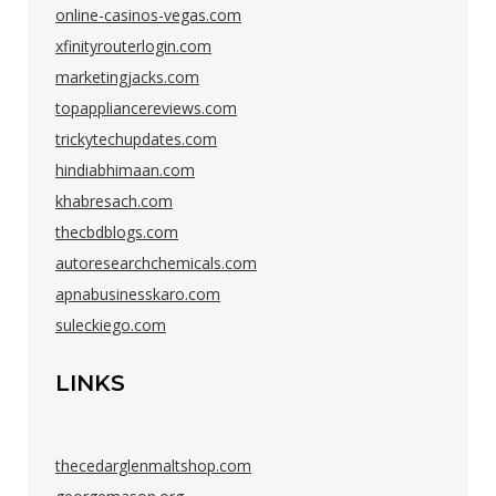
online-casinos-vegas.com
xfinityrouterlogin.com
marketingjacks.com
topappliancereviews.com
trickytechupdates.com
hindiabhimaan.com
khabresach.com
thecbdblogs.com
autoresearchchemicals.com
apnabusinesskaro.com
suleckiego.com
LINKS
thecedarglenmaltshop.com