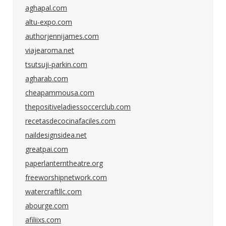
aghapal.com
altu-expo.com
authorjennijames.com
viajearoma.net
tsutsuji-parkin.com
agharab.com
cheapammousa.com
thepositiveladiessoccerclub.com
recetasdecocinafaciles.com
naildesignsidea.net
greatpai.com
paperlanterntheatre.org
freeworshipnetwork.com
watercraftllc.com
abourge.com
afiliixs.com