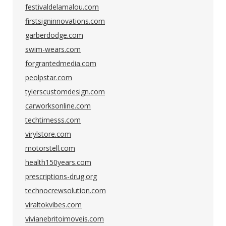
festivaldelamalou.com
firstsigninnovations.com
garberdodge.com
swim-wears.com
forgrantedmedia.com
peolpstar.com
tylerscustomdesign.com
carworksonline.com
techtimesss.com
virylstore.com
motorstell.com
health150years.com
prescriptions-drug.org
technocrewsolution.com
viraltokvibes.com
vivianebritoimoveis.com