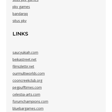
pkv games
bandarqq
situs pkv
LINKS
saucyukiah.com
beikastreet.net
filmizlettir.net
ourmultiworlds.com
cooncreekclub.org
pegpufftimes.com
celestia-arts.com
forumchampions.com
bluebargames.com