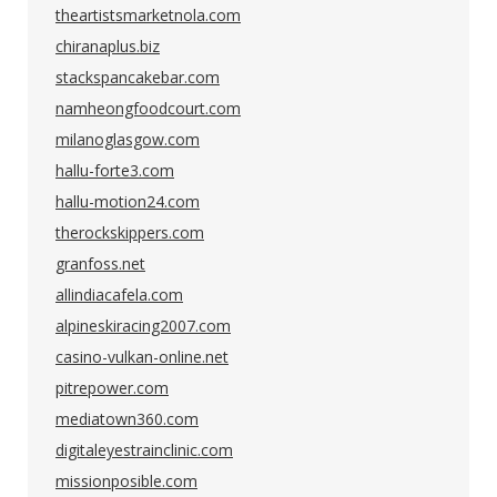
theartistsmarketnola.com
chiranaplus.biz
stackspancakebar.com
namheongfoodcourt.com
milanoglasgow.com
hallu-forte3.com
hallu-motion24.com
therockskippers.com
granfoss.net
allindiacafela.com
alpineskiracing2007.com
casino-vulkan-online.net
pitrepower.com
mediatown360.com
digitaleyestrainclinic.com
missionposible.com