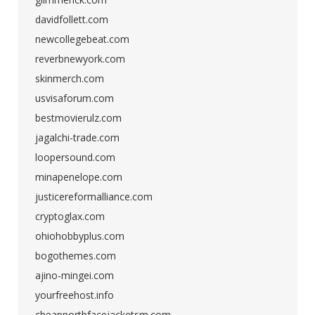
davidfollett.com
newcollegebeat.com
reverbnewyork.com
skinmerch.com
usvisaforum.com
bestmovierulz.com
jagalchi-trade.com
loopersound.com
minapenelope.com
justicereformalliance.com
cryptoglax.com
ohiohobbyplus.com
bogothemes.com
ajino-mingei.com
yourfreehost.info
cheapnorthfacejacketsm.com