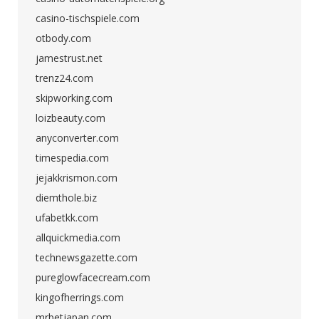
casino-tischspiele.com
otbody.com
jamestrust.net
trenz24.com
skipworking.com
loizbeauty.com
anyconverter.com
timespedia.com
jejakkrismon.com
diemthole.biz
ufabetkk.com
allquickmedia.com
technewsgazette.com
pureglowfacecream.com
kingofherrings.com
mrbetjapan.com