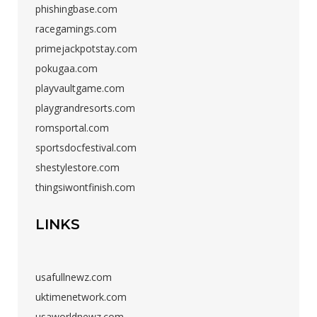
phishingbase.com
racegamings.com
primejackpotstay.com
pokugaa.com
playvaultgame.com
playgrandresorts.com
romsportal.com
sportsdocfestival.com
shestylestore.com
thingsiwontfinish.com
LINKS
usafullnewz.com
uktimenetwork.com
usaworldnewz.com