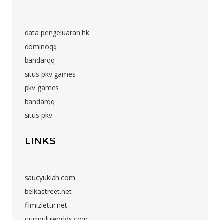
data pengeluaran hk
dominoqq
bandarqq
situs pkv games
pkv games
bandarqq
situs pkv
LINKS
saucyukiah.com
beikastreet.net
filmizlettir.net
ourmultiworlds.com