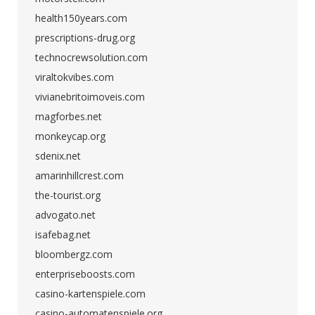
health150years.com
prescriptions-drug.org
technocrewsolution.com
viraltokvibes.com
vivianebritoimoveis.com
magforbes.net
monkeycap.org
sdenix.net
amarinhillcrest.com
the-tourist.org
advogato.net
isafebag.net
bloombergz.com
enterpriseboosts.com
casino-kartenspiele.com
casino-automatenspiele.org