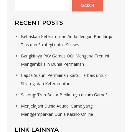
SEARCH
RECENT POSTS
Bebaskan Keterampilan Anda dengan Bandarqq –
Tips dan Strategi untuk Sukses
Bangkitnya PKV Games QQ: Mengapa Tren Ini
Mengambil alih Dunia Permainan
Capsa Susun: Permainan Kartu Terbaik untuk
Strategi dan Keterampilan
Sakong: Tren Besar Berikutnya dalam Game?
Menjelajahi Dunia Aduqq: Game yang
Menggemparkan Dunia Kasino Online
LINK LAINNYA