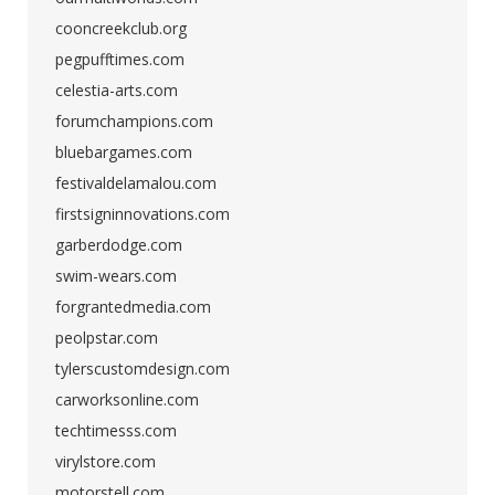
cooncreekclub.org
pegpufftimes.com
celestia-arts.com
forumchampions.com
bluebargames.com
festivaldelamalou.com
firstsigninnovations.com
garberdodge.com
swim-wears.com
forgrantedmedia.com
peolpstar.com
tylerscustomdesign.com
carworksonline.com
techtimesss.com
virylstore.com
motorstell.com