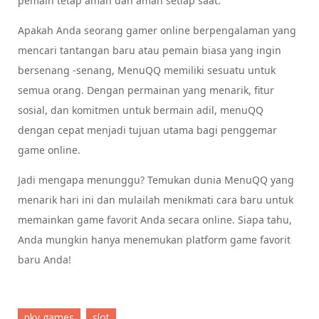
pemain tetap aman dan aman setiap saat.
Apakah Anda seorang gamer online berpengalaman yang
mencari tantangan baru atau pemain biasa yang ingin
bersenang -senang, MenuQQ memiliki sesuatu untuk
semua orang. Dengan permainan yang menarik, fitur
sosial, dan komitmen untuk bermain adil, menuQQ
dengan cepat menjadi tujuan utama bagi penggemar
game online.
Jadi mengapa menunggu? Temukan dunia MenuQQ yang
menarik hari ini dan mulailah menikmati cara baru untuk
memainkan game favorit Anda secara online. Siapa tahu,
Anda mungkin hanya menemukan platform game favorit
baru Anda!
pkv games
slot