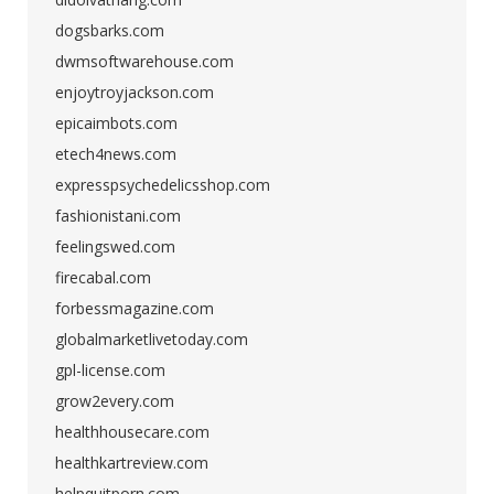
dogsbarks.com
dwmsoftwarehouse.com
enjoytroyjackson.com
epicaimbots.com
etech4news.com
expresspsychedelicsshop.com
fashionistani.com
feelingswed.com
firecabal.com
forbessmagazine.com
globalmarketlivetoday.com
gpl-license.com
grow2every.com
healthhousecare.com
healthkartreview.com
helpquitporn.com