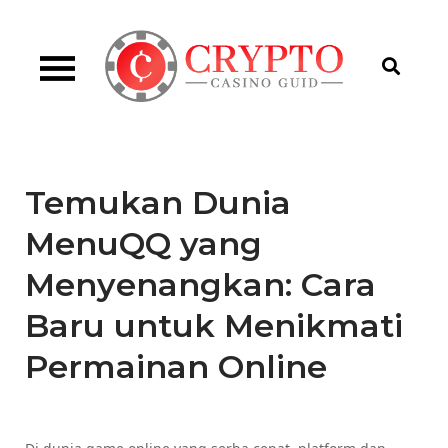
Skip
to
content
Temukan agen slot gacor dengan banyak hadiah
Daftar Agen Slot Gacor
menarik setiap hari. Mainkan slot dan raih
dengan Banyak Hadiah
kemenangan besar dengan berbagai promosi
harian.
Menarik Setiap Hari
Temukan Dunia
MenuQQ yang
Menyenangkan: Cara
Baru untuk Menikmati
Permainan Online