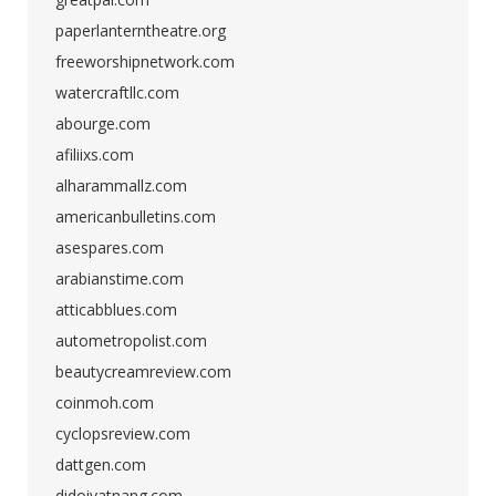
paperlanterntheatre.org
freeworshipnetwork.com
watercraftllc.com
abourge.com
afiliixs.com
alharammallz.com
americanbulletins.com
asespares.com
arabianstime.com
atticabblues.com
autometropolist.com
beautycreamreview.com
coinmoh.com
cyclopsreview.com
dattgen.com
didoivatnang.com