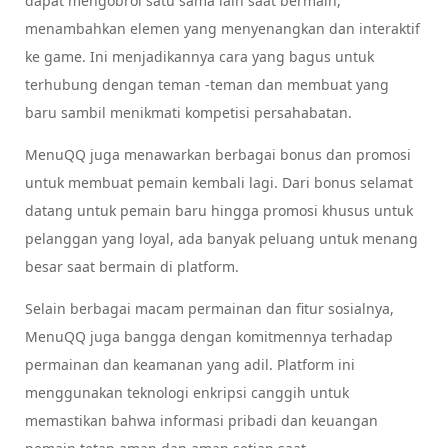
dapat mengobrol satu sama lain saat bermain,
menambahkan elemen yang menyenangkan dan interaktif
ke game. Ini menjadikannya cara yang bagus untuk
terhubung dengan teman -teman dan membuat yang
baru sambil menikmati kompetisi persahabatan.
MenuQQ juga menawarkan berbagai bonus dan promosi
untuk membuat pemain kembali lagi. Dari bonus selamat
datang untuk pemain baru hingga promosi khusus untuk
pelanggan yang loyal, ada banyak peluang untuk menang
besar saat bermain di platform.
Selain berbagai macam permainan dan fitur sosialnya,
MenuQQ juga bangga dengan komitmennya terhadap
permainan dan keamanan yang adil. Platform ini
menggunakan teknologi enkripsi canggih untuk
memastikan bahwa informasi pribadi dan keuangan