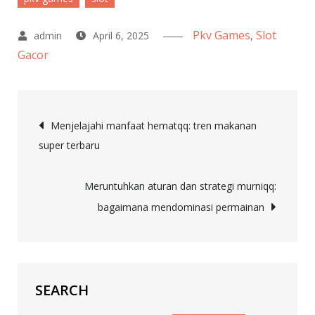
Pkv Games
Slot
April 6, 2025
,
Gacor
Post
Menjelajahi manfaat hematqq: tren makanan
super terbaru
navigation
Meruntuhkan aturan dan strategi murniqq:
bagaimana mendominasi permainan
SEARCH