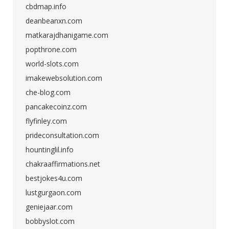
cbdmap.info
deanbeanxn.com
matkarajdhanigame.com
popthrone.com
world-slots.com
imakewebsolution.com
che-blog.com
pancakecoinz.com
flyfinley.com
prideconsultation.com
hountinglil.info
chakraaffirmations.net
bestjokes4u.com
lustgurgaon.com
geniejaar.com
bobbyslot.com