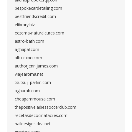
bespokecardetailing.com
bestfriendscredit.com
elibrary.biz
eczema-naturalcures.com
astro-bath.com
aghapal.com
altu-expo.com
authorjennijames.com
viajearoma.net
tsutsuji-parkin.com
agharab.com
cheapammousa.com
thepositiveladiessoccerclub.com
recetasdecocinafaciles.com
naildesignsidea.net
greatpai.com