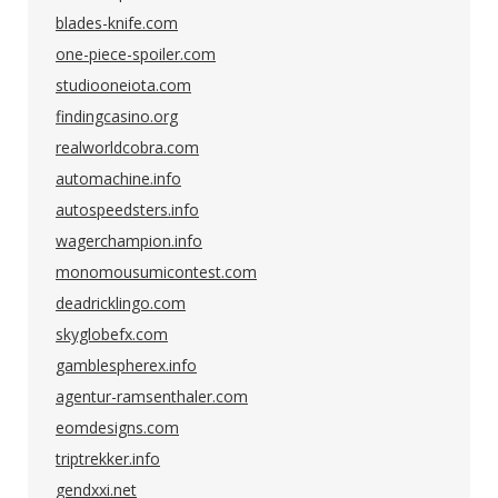
blades-knife.com
one-piece-spoiler.com
studiooneiota.com
findingcasino.org
realworldcobra.com
automachine.info
autospeedsters.info
wagerchampion.info
monomousumicontest.com
deadricklingo.com
skyglobefx.com
gamblespherex.info
agentur-ramsenthaler.com
eomdesigns.com
triptrekker.info
gendxxi.net