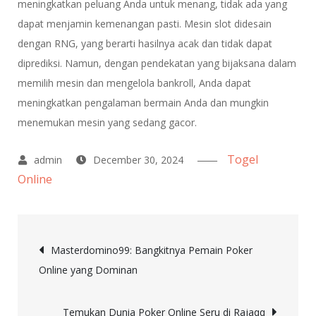
meningkatkan peluang Anda untuk menang, tidak ada yang
dapat menjamin kemenangan pasti. Mesin slot didesain
dengan RNG, yang berarti hasilnya acak dan tidak dapat
diprediksi. Namun, dengan pendekatan yang bijaksana dalam
memilih mesin dan mengelola bankroll, Anda dapat
meningkatkan pengalaman bermain Anda dan mungkin
menemukan mesin yang sedang gacor.
Togel
December 30, 2024
Online
Post
Masterdomino99: Bangkitnya Pemain Poker
Online yang Dominan
navigation
Temukan Dunia Poker Online Seru di Rajaqq