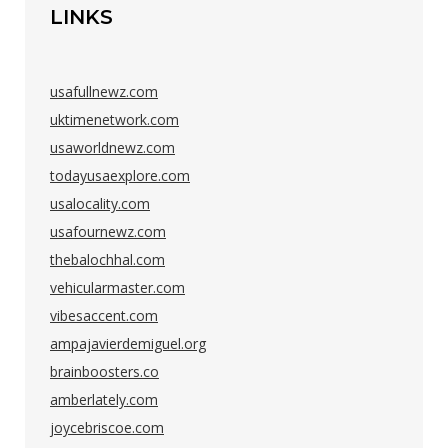
LINKS
usafullnewz.com
uktimenetwork.com
usaworldnewz.com
todayusaexplore.com
usalocality.com
usafournewz.com
thebalochhal.com
vehicularmaster.com
vibesaccent.com
ampajavierdemiguel.org
brainboosters.co
amberlately.com
joycebriscoe.com