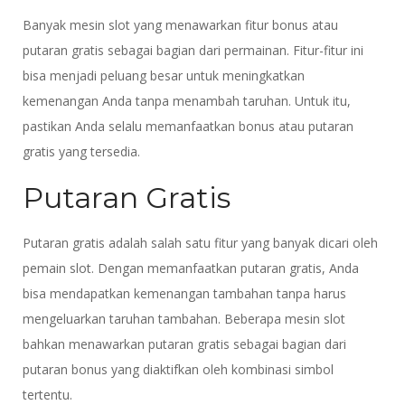
Banyak mesin slot yang menawarkan fitur bonus atau
putaran gratis sebagai bagian dari permainan. Fitur-fitur ini
bisa menjadi peluang besar untuk meningkatkan
kemenangan Anda tanpa menambah taruhan. Untuk itu,
pastikan Anda selalu memanfaatkan bonus atau putaran
gratis yang tersedia.
Putaran Gratis
Putaran gratis adalah salah satu fitur yang banyak dicari oleh
pemain slot. Dengan memanfaatkan putaran gratis, Anda
bisa mendapatkan kemenangan tambahan tanpa harus
mengeluarkan taruhan tambahan. Beberapa mesin slot
bahkan menawarkan putaran gratis sebagai bagian dari
putaran bonus yang diaktifkan oleh kombinasi simbol
tertentu.