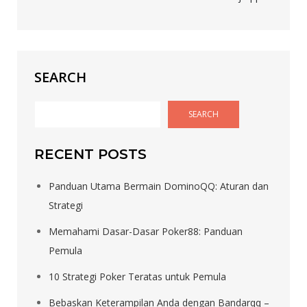
SEARCH
SEARCH
RECENT POSTS
Panduan Utama Bermain DominoQQ: Aturan dan
Strategi
Memahami Dasar-Dasar Poker88: Panduan
Pemula
10 Strategi Poker Teratas untuk Pemula
Bebaskan Keterampilan Anda dengan Bandarqq –