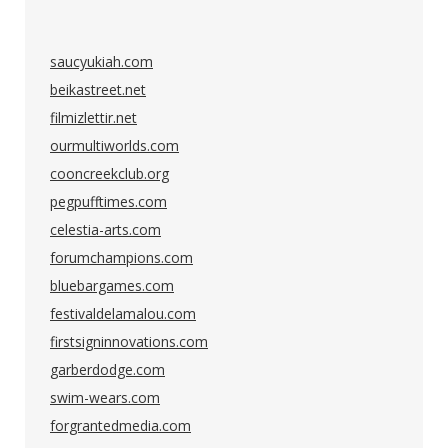
saucyukiah.com
beikastreet.net
filmizlettir.net
ourmultiworlds.com
cooncreekclub.org
pegpufftimes.com
celestia-arts.com
forumchampions.com
bluebargames.com
festivaldelamalou.com
firstsigninnovations.com
garberdodge.com
swim-wears.com
forgrantedmedia.com