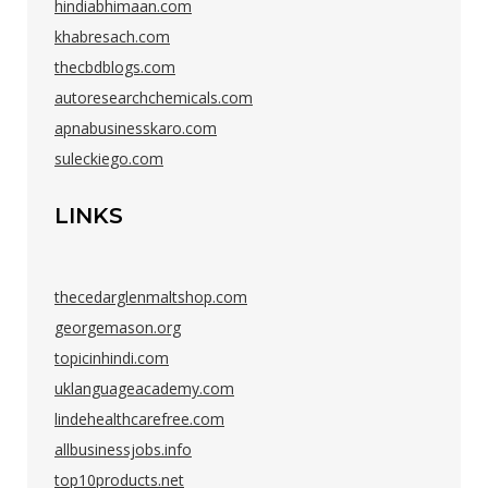
hindiabhimaan.com
khabresach.com
thecbdblogs.com
autoresearchchemicals.com
apnabusinesskaro.com
suleckiego.com
LINKS
thecedarglenmaltshop.com
georgemason.org
topicinhindi.com
uklanguageacademy.com
lindehealthcarefree.com
allbusinessjobs.info
top10products.net