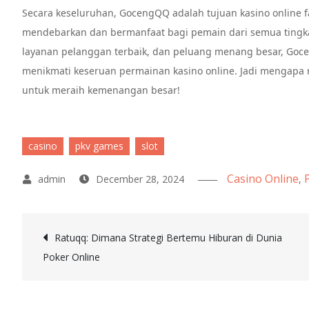
Secara keseluruhan, GocengQQ adalah tujuan kasino online
mendebarkan dan bermanfaat bagi pemain dari semua tingka
layanan pelanggan terbaik, dan peluang menang besar, Goce
menikmati keseruan permainan kasino online. Jadi mengapa
untuk meraih kemenangan besar!
casino
pkv games
slot
Casino Online
December 28, 2024
,
Post
Ratuqq: Dimana Strategi Bertemu Hiburan di Dunia
Poker Online
navigation