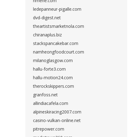
rimene.com
ledepanneur-pigalle.com
dvd-digest.net
theartistsmarketnola.com
chiranaplus.biz
stackspancakebar.com
namheongfoodcourt.com
milanoglasgow.com
hallu-forte3.com
hallu-motion24.com
therockskippers.com
granfoss.net
allindiacafela.com
alpineskiracing2007.com
casino-vulkan-online.net
pitrepower.com