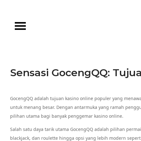
Skip
to
content
Temukan agen slot gacor dengan banyak hadiah m
Daftar Agen Slot Gacor d
Sensasi GocengQQ: Tujua
GocengQQ adalah tujuan kasino online populer yang menaw
untuk menang besar. Dengan antarmuka yang ramah penggu
pilihan utama bagi banyak penggemar kasino online.
Salah satu daya tarik utama GocengQQ adalah pilihan permain
blackjack, dan roulette hingga opsi yang lebih modern seperti