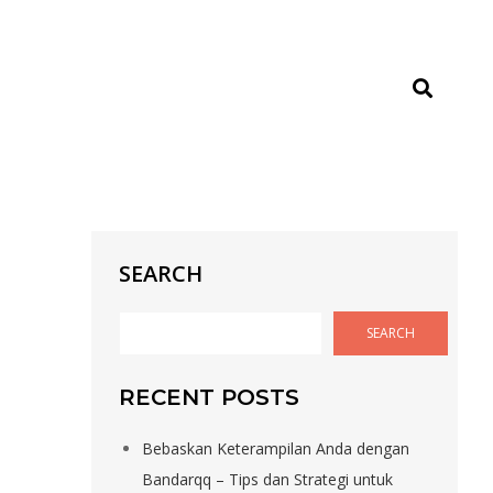
gan berbagai promosi harian.
 Hari
SEARCH
SEARCH
RECENT POSTS
Bebaskan Keterampilan Anda dengan
Bandarqq – Tips dan Strategi untuk