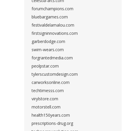
celestia-arts.com
forumchampions.com
bluebargames.com
festivaldelamalou.com
firstsigninnovations.com
garberdodge.com
swim-wears.com
forgrantedmedia.com
peolpstar.com
tylerscustomdesign.com
carworksonline.com
techtimesss.com
virylstore.com
motorstell.com
health150years.com
prescriptions-drug.org