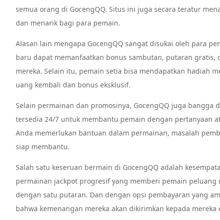
semua orang di GocengQQ. Situs ini juga secara teratur me
dan menarik bagi para pemain.
Alasan lain mengapa GocengQQ sangat disukai oleh para p
baru dapat memanfaatkan bonus sambutan, putaran gratis,
mereka. Selain itu, pemain setia bisa mendapatkan hadiah mel
uang kembali dan bonus eksklusif.
Selain permainan dan promosinya, GocengQQ juga bangga d
tersedia 24/7 untuk membantu pemain dengan pertanyaan at
Anda memerlukan bantuan dalam permainan, masalah pembay
siap membantu.
Salah satu keseruan bermain di GocengQQ adalah kesempata
permainan jackpot progresif yang memberi pemain peluan
dengan satu putaran. Dan dengan opsi pembayaran yang ama
bahwa kemenangan mereka akan dikirimkan kepada mereka 