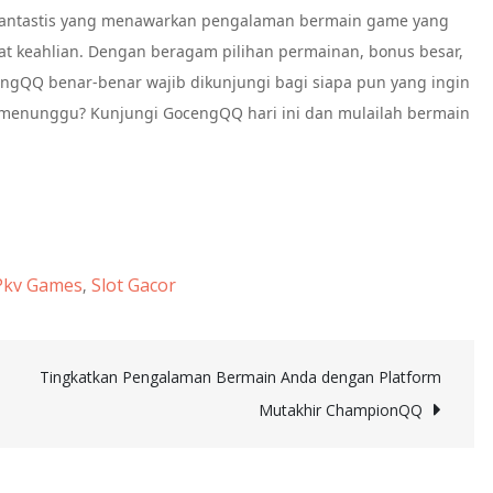
 fantastis yang menawarkan pengalaman bermain game yang
t keahlian. Dengan beragam pilihan permainan, bonus besar,
ngQQ benar-benar wajib dikunjungi bagi siapa pun yang ingin
 menunggu? Kunjungi GocengQQ hari ini dan mulailah bermain
Pkv Games
Slot Gacor
,
Tingkatkan Pengalaman Bermain Anda dengan Platform
Mutakhir ChampionQQ