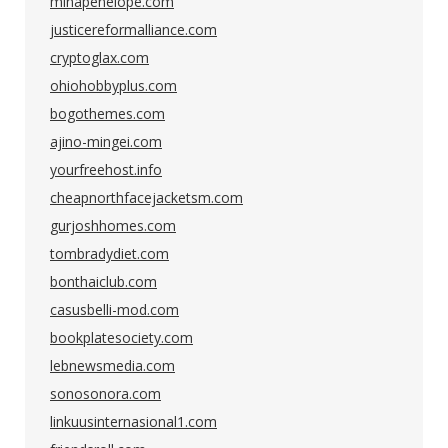
minapenelope.com
justicereformalliance.com
cryptoglax.com
ohiohobbyplus.com
bogothemes.com
ajino-mingei.com
yourfreehost.info
cheapnorthfacejacketsm.com
gurjoshhomes.com
tombradydiet.com
bonthaiclub.com
casusbelli-mod.com
bookplatesociety.com
lebnewsmedia.com
sonosonora.com
linkuusinternasional1.com