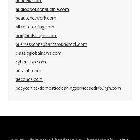
anubella.com
audiobooksonaudible.com
beautenetwork.com
bitcoin-tracing.com
bodyandshapes.com
businessconsultantsroundrock.com
classicglobalnews.com
cybercusp.com
britaintt.com
deconds.com
easycartltd-domesticcleaningservicesedinburgh.com