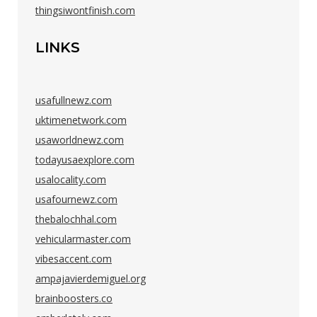
thingsiwontfinish.com
LINKS
usafullnewz.com
uktimenetwork.com
usaworldnewz.com
todayusaexplore.com
usalocality.com
usafournewz.com
thebalochhal.com
vehicularmaster.com
vibesaccent.com
ampajavierdemiguel.org
brainboosters.co