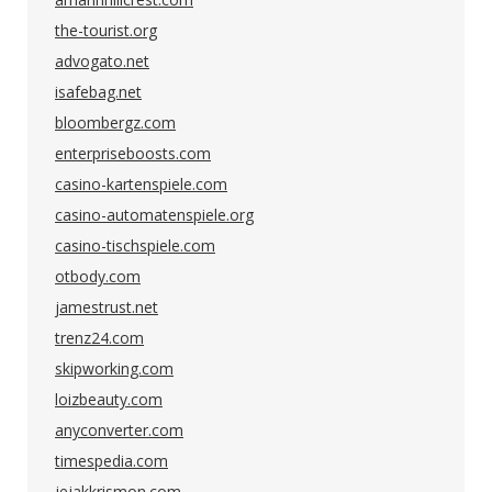
the-tourist.org
advogato.net
isafebag.net
bloombergz.com
enterpriseboosts.com
casino-kartenspiele.com
casino-automatenspiele.org
casino-tischspiele.com
otbody.com
jamestrust.net
trenz24.com
skipworking.com
loizbeauty.com
anyconverter.com
timespedia.com
jejakkrismon.com