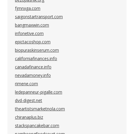
fjmnxga.com
saigonstartransport.com
bangmaxwin.com
infonetive.com
epictacoshop.com
biopuraskinserum.com
californiafinances.info
canadafinance.info
nevadamoney.info
rimene.com
ledepanneur-pigalle.com
dvd-digest.net
theartistsmarketnola.com
chiranaplus.biz
stackspancakebar.com
namheongfoodcourt.com