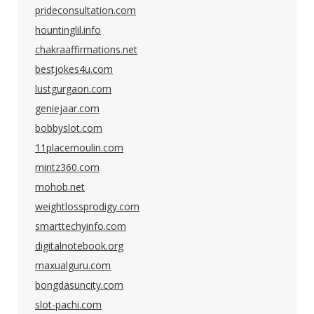
prideconsultation.com
hountinglil.info
chakraaffirmations.net
bestjokes4u.com
lustgurgaon.com
geniejaar.com
bobbyslot.com
11placemoulin.com
mintz360.com
mohob.net
weightlossprodigy.com
smarttechyinfo.com
digitalnotebook.org
maxualguru.com
bongdasuncity.com
slot-pachi.com