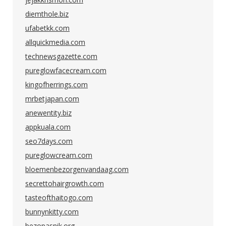
diemthole.biz
ufabetkk.com
allquickmedia.com
technewsgazette.com
pureglowfacecream.com
kingofherrings.com
mrbetjapan.com
anewentity.biz
appkuala.com
seo7days.com
pureglowcream.com
bloemenbezorgenvandaag.com
secrettohairgrowth.com
tasteofthaitogo.com
bunnynkitty.com
bezopasnik.org