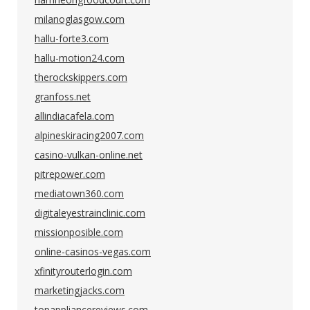
milanoglasgow.com
hallu-forte3.com
hallu-motion24.com
therockskippers.com
granfoss.net
allindiacafela.com
alpineskiracing2007.com
casino-vulkan-online.net
pitrepower.com
mediatown360.com
digitaleyestrainclinic.com
missionposible.com
online-casinos-vegas.com
xfinityrouterlogin.com
marketingjacks.com
topappliancereviews.com