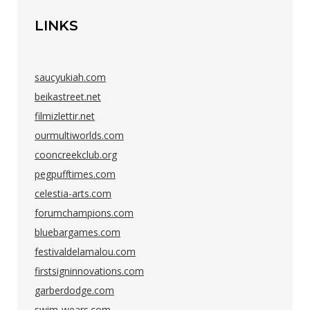
LINKS
saucyukiah.com
beikastreet.net
filmizlettir.net
ourmultiworlds.com
cooncreekclub.org
pegpufftimes.com
celestia-arts.com
forumchampions.com
bluebargames.com
festivaldelamalou.com
firstsigninnovations.com
garberdodge.com
swim-wears.com