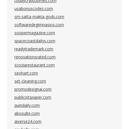
todaycryptotimes.com
usabonuscodes.com
sm-satta-makta-gods.com
softwaredegimnasios.com
soopermagazine.com
spacecoastdailys.com
readytrademark.com
renovationsrated.com
scoziarestaurant.com
seohart.com
set-cleaning.com
promodesignai.com
publicistspaper.com
quindaily.com
abosulte.com
aiverse24.com