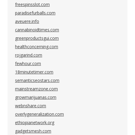
freespinsslot.com
paradisefurballs.com
aveuere.info
cannabinoidtimes.com
greenproductsgui.com
healthconcerning.com
rojgarind.com
fewhour.com
18minutetimer.com
semanticseostars.com
mainstreamzone.com
growmarijuanas.com
webnshare.com
overlygeneralization.com
ethiopianetwork.org
gadgetsmesh.com