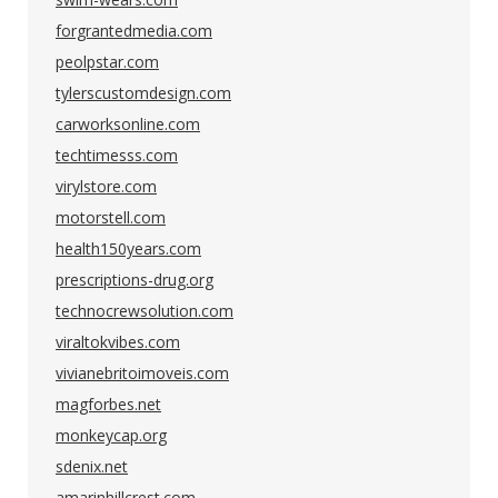
forgrantedmedia.com
peolpstar.com
tylerscustomdesign.com
carworksonline.com
techtimesss.com
virylstore.com
motorstell.com
health150years.com
prescriptions-drug.org
technocrewsolution.com
viraltokvibes.com
vivianebritoimoveis.com
magforbes.net
monkeycap.org
sdenix.net
amarinhillcrest.com