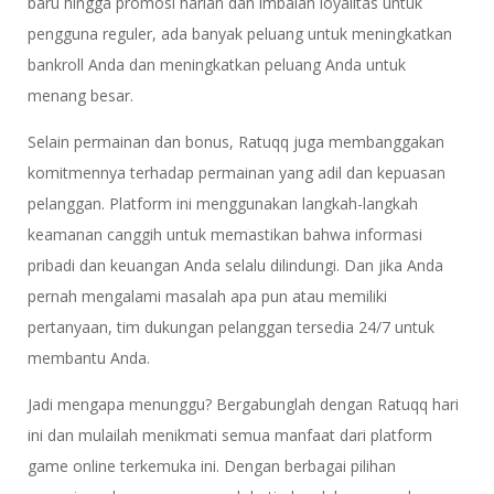
baru hingga promosi harian dan imbalan loyalitas untuk
pengguna reguler, ada banyak peluang untuk meningkatkan
bankroll Anda dan meningkatkan peluang Anda untuk
menang besar.
Selain permainan dan bonus, Ratuqq juga membanggakan
komitmennya terhadap permainan yang adil dan kepuasan
pelanggan. Platform ini menggunakan langkah-langkah
keamanan canggih untuk memastikan bahwa informasi
pribadi dan keuangan Anda selalu dilindungi. Dan jika Anda
pernah mengalami masalah apa pun atau memiliki
pertanyaan, tim dukungan pelanggan tersedia 24/7 untuk
membantu Anda.
Jadi mengapa menunggu? Bergabunglah dengan Ratuqq hari
ini dan mulailah menikmati semua manfaat dari platform
game online terkemuka ini. Dengan berbagai pilihan