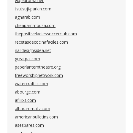
viajearoma.net
tsutsuji-parkin.com
agharab.com
cheapammousa.com
thepositiveladiessoccerclub.com
recetasdecocinafaciles.com
naildesignsidea.net
greatpai.com
paperlanterntheatre.org
freeworshipnetwork.com
watercraftllc.com
abourge.com
afiliixs.com
alharammallz.com
americanbulletins.com
asespares.com