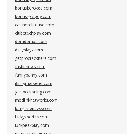
bonuskorokee.com
bonusgexipoy.com
casinorelaxluxe.com
clubetechplay.com
domdombd.com
dailyplayz.com
getprocrackhere.com
fastinnews.com
fannybanny.com
ifinitymarketer.com
jackpotkoning.com
modlinknetworks.com
longtimenewz.com
luckysportss.com
luckpeakplay.com
usamicronews.com