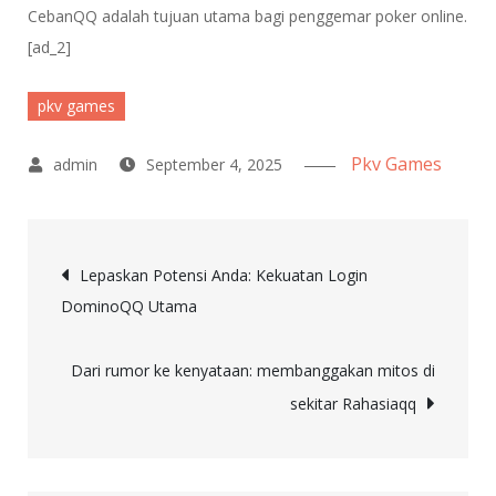
CebanQQ adalah tujuan utama bagi penggemar poker online.
[ad_2]
pkv games
Pkv Games
September 4, 2025
Post
Lepaskan Potensi Anda: Kekuatan Login
DominoQQ Utama
navigation
Dari rumor ke kenyataan: membanggakan mitos di
sekitar Rahasiaqq