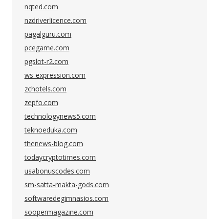
nqted.com
nzdriverlicence.com
pagalguru.com
pcegame.com
pgslot-r2.com
ws-expression.com
zchotels.com
zepfo.com
technologynews5.com
teknoeduka.com
thenews-blog.com
todaycryptotimes.com
usabonuscodes.com
sm-satta-makta-gods.com
softwaredegimnasios.com
soopermagazine.com