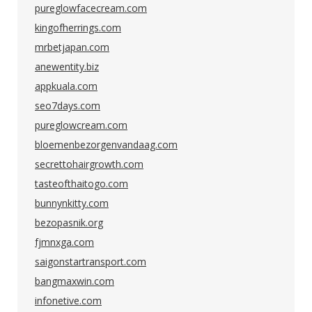
pureglowfacecream.com
kingofherrings.com
mrbetjapan.com
anewentity.biz
appkuala.com
seo7days.com
pureglowcream.com
bloemenbezorgenvandaag.com
secrettohairgrowth.com
tasteofthaitogo.com
bunnynkitty.com
bezopasnik.org
fjmnxga.com
saigonstartransport.com
bangmaxwin.com
infonetive.com