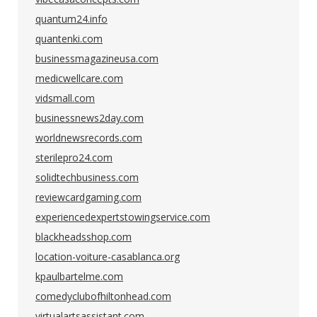
quantum24.info
quantenki.com
businessmagazineusa.com
medicwellcare.com
vidsmall.com
businessnews2day.com
worldnewsrecords.com
sterilepro24.com
solidtechbusiness.com
reviewcardgaming.com
experiencedexpertstowingservice.com
blackheadsshop.com
location-voiture-casablanca.org
kpaulbartelme.com
comedyclubofhiltonhead.com
virtualartsassistant.com