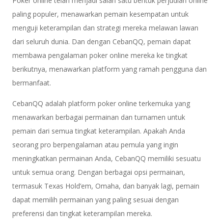
Poker online telah menjadi salah satu bentuk perjudian online
paling populer, menawarkan pemain kesempatan untuk
menguji keterampilan dan strategi mereka melawan lawan
dari seluruh dunia. Dan dengan CebanQQ, pemain dapat
membawa pengalaman poker online mereka ke tingkat
berikutnya, menawarkan platform yang ramah pengguna dan
bermanfaat.
CebanQQ adalah platform poker online terkemuka yang
menawarkan berbagai permainan dan turnamen untuk
pemain dari semua tingkat keterampilan. Apakah Anda
seorang pro berpengalaman atau pemula yang ingin
meningkatkan permainan Anda, CebanQQ memiliki sesuatu
untuk semua orang. Dengan berbagai opsi permainan,
termasuk Texas Hold’em, Omaha, dan banyak lagi, pemain
dapat memilih permainan yang paling sesuai dengan
preferensi dan tingkat keterampilan mereka.