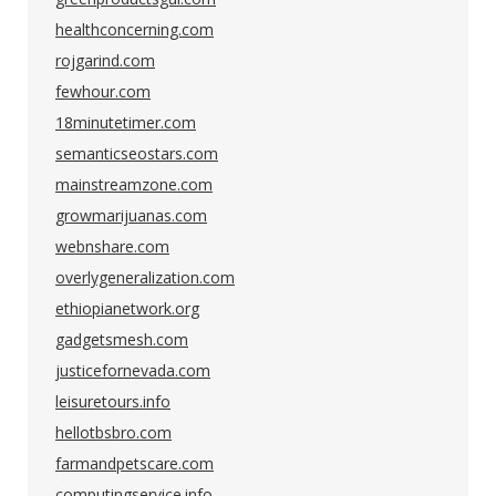
healthconcerning.com
rojgarind.com
fewhour.com
18minutetimer.com
semanticseostars.com
mainstreamzone.com
growmarijuanas.com
webnshare.com
overlygeneralization.com
ethiopianetwork.org
gadgetsmesh.com
justicefornevada.com
leisuretours.info
hellotbsbro.com
farmandpetscare.com
computingservice.info