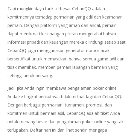
Tapi mungkin daya tarik terbesar CebanQQ adalah
komitmennya terhadap permainan yang adil dan keamanan
pemain. Dengan platform yang aman dan andal, pemain
dapat menikmati ketenangan pikiran mengetahui bahwa
informasi pribadi dan keuangan mereka dilindungi setiap saat.
CebanQQ juga menggunakan generator nomor acak
bersertifikat untuk memastikan bahwa semua game adil dan
tidak memihak, memberi pemain lapangan bermain yang
setinggi untuk bersaing.
Jadi, jika Anda ingin membawa pengalaman poker online
Anda ke tingkat berikutnya, tidak terlihat lagi dari CebanQQ.
Dengan berbagai permainan, turnamen, promosi, dan
komitmen untuk bermain adil, CebanQQ adalah tiket Anda
untuk menang besar dan pengalaman poker online yang tak
terlupakan. Daftar hari ini dan lihat sendiri mengapa