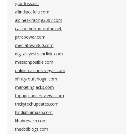
granfoss.net
allindiacafela.com
alpineskiracing2007.com
casino-vulkan-online.net
pitrepower.com
mediatown360.com
digitaleyestrainclinic.com
missionposible.com
online-casinos-vegas.com
xfinityrouterlogin.com
marketingjacks.com
topappliancereviews.com
trickytechupdates.com
hindiabhimaan.com
khabresach.com
thecbdblogs.com