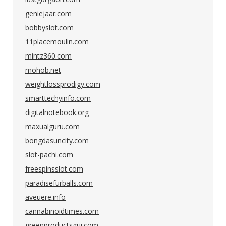
geniejaar.com
bobbyslot.com
11placemoulin.com
mintz360.com
mohob.net
weightlossprodigy.com
smarttechyinfo.com
digitalnotebook.org
maxualguru.com
bongdasuncity.com
slot-pachi.com
freespinsslot.com
paradisefurballs.com
aveuere.info
cannabinoidtimes.com
greenproductsgui.com