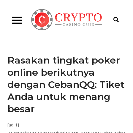
Skip
to
content
Temukan agen slot gacor dengan banyak hadiah
Daftar Agen Slot Gacor
menarik setiap hari. Mainkan slot dan raih
dengan Banyak Hadiah
kemenangan besar dengan berbagai promosi harian.
Menarik Setiap Hari
Rasakan tingkat poker
online berikutnya
dengan CebanQQ: Tiket
Anda untuk menang
besar
[ad_1]