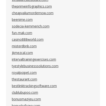
theprimeinfographics.com
cheapvaliumordernow.com
beenime.com
sodecia-kemmerich.com
fun-mak.com
casino888world.com
misterdbnb.com
jkmezcal.com
intervaltrainingexercises.com
tyestylebusinesssolutions.com
royalpoipet.com
thestaurant.com
bestlinktrackingsoftware.com
clublubupoo.com
bonusmazijeu.com
bonuskyfojea.com