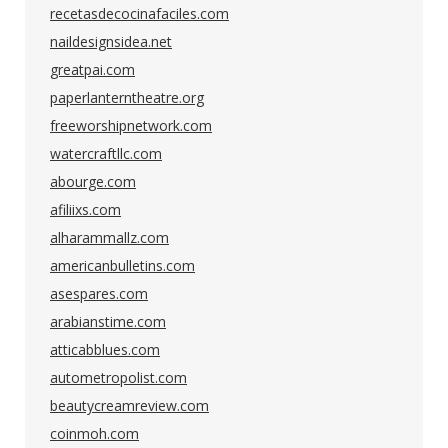
recetasdecocinafaciles.com
naildesignsidea.net
greatpai.com
paperlanterntheatre.org
freeworshipnetwork.com
watercraftllc.com
abourge.com
afiliixs.com
alharammallz.com
americanbulletins.com
asespares.com
arabianstime.com
atticabblues.com
autometropolist.com
beautycreamreview.com
coinmoh.com