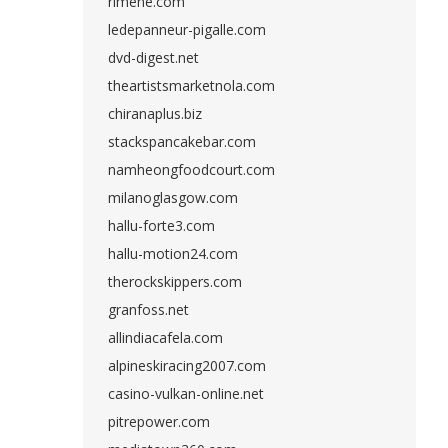
rimene.com
ledepanneur-pigalle.com
dvd-digest.net
theartistsmarketnola.com
chiranaplus.biz
stackspancakebar.com
namheongfoodcourt.com
milanoglasgow.com
hallu-forte3.com
hallu-motion24.com
therockskippers.com
granfoss.net
allindiacafela.com
alpineskiracing2007.com
casino-vulkan-online.net
pitrepower.com