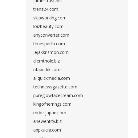
jamestrust.net
trenz24.com
skipworking.com
loizbeauty.com
anyconverter.com
timespedia.com
jejakkrismon.com
diemthole.biz
ufabetkk.com
allquickmedia.com
technewsgazette.com
pureglowfacecream.com
kingofherrings.com
mrbetjapan.com
anewentity.biz
appkuala.com