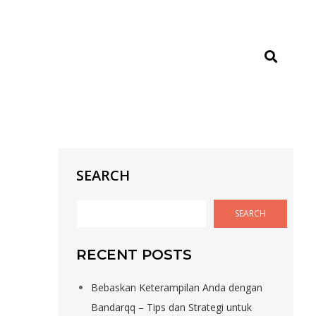
gan berbagai promosi harian.
 Hari
SEARCH
SEARCH
RECENT POSTS
Bebaskan Keterampilan Anda dengan
Bandarqq – Tips dan Strategi untuk