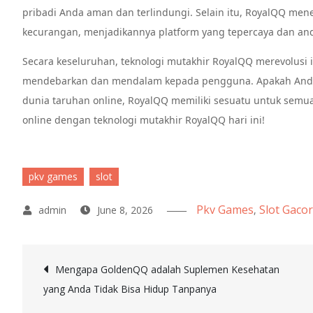
pribadi Anda aman dan terlindungi. Selain itu, RoyalQQ me
kecurangan, menjadikannya platform yang tepercaya dan and
Secara keseluruhan, teknologi mutakhir RoyalQQ merevolusi
mendebarkan dan mendalam kepada pengguna. Apakah Anda
dunia taruhan online, RoyalQQ memiliki sesuatu untuk sem
online dengan teknologi mutakhir RoyalQQ hari ini!
pkv games
slot
Pkv Games
Slot Gacor
June 8, 2026
,
Post
Mengapa GoldenQQ adalah Suplemen Kesehatan
yang Anda Tidak Bisa Hidup Tanpanya