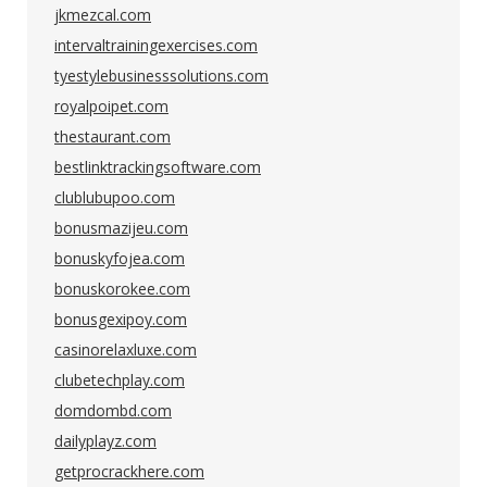
jkmezcal.com
intervaltrainingexercises.com
tyestylebusinesssolutions.com
royalpoipet.com
thestaurant.com
bestlinktrackingsoftware.com
clublubupoo.com
bonusmazijeu.com
bonuskyfojea.com
bonuskorokee.com
bonusgexipoy.com
casinorelaxluxe.com
clubetechplay.com
domdombd.com
dailyplayz.com
getprocrackhere.com