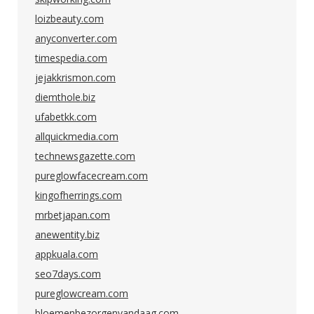
loizbeauty.com
anyconverter.com
timespedia.com
jejakkrismon.com
diemthole.biz
ufabetkk.com
allquickmedia.com
technewsgazette.com
pureglowfacecream.com
kingofherrings.com
mrbetjapan.com
anewentity.biz
appkuala.com
seo7days.com
pureglowcream.com
bloemenbezorgenvandaag.com