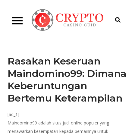
Skip
to
content
Temukan agen slot gacor dengan banyak hadiah
Daftar Agen Slot Gacor
menarik setiap hari. Mainkan slot dan raih
dengan Banyak Hadiah
kemenangan besar dengan berbagai promosi harian.
Menarik Setiap Hari
Rasakan Keseruan
Maindomino99: Dimana
Keberuntungan
Bertemu Keterampilan
[ad_1]
Maindomino99 adalah situs judi online populer yang
menawarkan kesempatan kepada pemainnya untuk