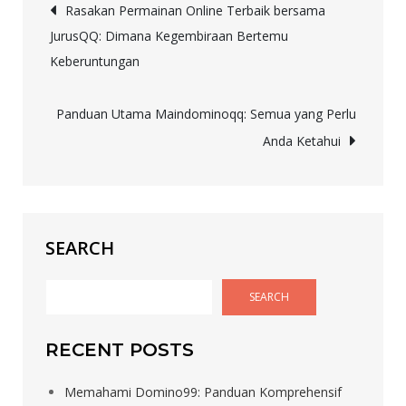
Post
Rasakan Permainan Online Terbaik bersama
JurusQQ: Dimana Kegembiraan Bertemu
navigation
Keberuntungan
Panduan Utama Maindominoqq: Semua yang Perlu
Anda Ketahui
SEARCH
SEARCH
RECENT POSTS
Memahami Domino99: Panduan Komprehensif