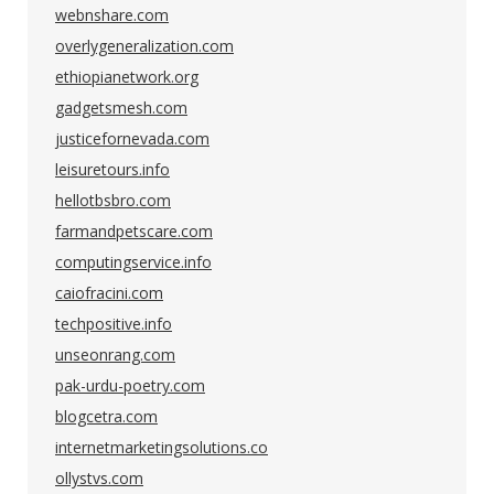
webnshare.com
overlygeneralization.com
ethiopianetwork.org
gadgetsmesh.com
justicefornevada.com
leisuretours.info
hellotbsbro.com
farmandpetscare.com
computingservice.info
caiofracini.com
techpositive.info
unseonrang.com
pak-urdu-poetry.com
blogcetra.com
internetmarketingsolutions.co
ollystvs.com