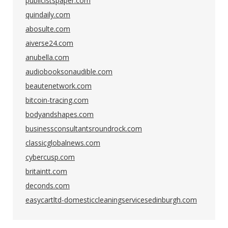
publicistspaper.com
quindaily.com
abosulte.com
aiverse24.com
anubella.com
audiobooksonaudible.com
beautenetwork.com
bitcoin-tracing.com
bodyandshapes.com
businessconsultantsroundrock.com
classicglobalnews.com
cybercusp.com
britaintt.com
deconds.com
easycartltd-domesticcleaningservicesedinburgh.com