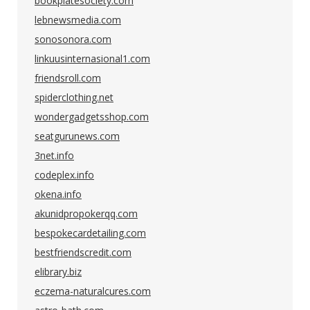
bookplatesociety.com
lebnewsmedia.com
sonosonora.com
linkuusinternasional1.com
friendsroll.com
spiderclothing.net
wondergadgetsshop.com
seatgurunews.com
3net.info
codeplex.info
okena.info
akunidpropokerqq.com
bespokecardetailing.com
bestfriendscredit.com
elibrary.biz
eczema-naturalcures.com