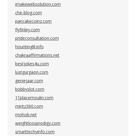
imakewebsolution.com
che-blog.com
pancakecoinz.com
flyfinley.com
prideconsultation.com
hountinglil.info
chakraaffirmations.net
bestjokes4u.com
lustgurgaon.com
geniejaar.com
bobbyslot.com
11placemoulin.com
mintz360.com
mohob.net
weightlossprodigy.com
smarttechyinfo.com