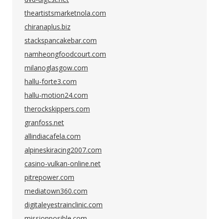
theartistsmarketnola.com
chiranaplus.biz
stackspancakebar.com
namheongfoodcourt.com
milanoglasgow.com
hallu-forte3.com
hallu-motion24.com
therockskippers.com
granfoss.net
allindiacafela.com
alpineskiracing2007.com
casino-vulkan-online.net
pitrepower.com
mediatown360.com
digitaleyestrainclinic.com
missionposible.com