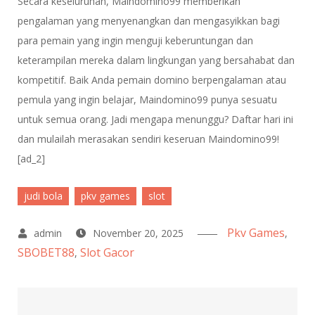
Secara keseluruhan, Maindomino99 memberikan
pengalaman yang menyenangkan dan mengasyikkan bagi
para pemain yang ingin menguji keberuntungan dan
keterampilan mereka dalam lingkungan yang bersahabat dan
kompetitif. Baik Anda pemain domino berpengalaman atau
pemula yang ingin belajar, Maindomino99 punya sesuatu
untuk semua orang. Jadi mengapa menunggu? Daftar hari ini
dan mulailah merasakan sendiri keseruan Maindomino99!
[ad_2]
judi bola
pkv games
slot
Pkv Games
November 20, 2025
,
SBOBET88
Slot Gacor
,