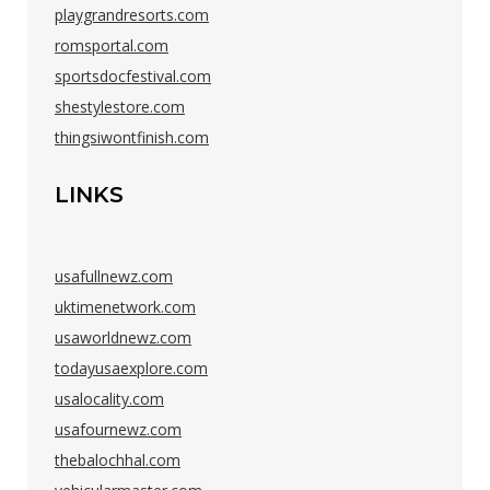
playgrandresorts.com
romsportal.com
sportsdocfestival.com
shestylestore.com
thingsiwontfinish.com
LINKS
usafullnewz.com
uktimenetwork.com
usaworldnewz.com
todayusaexplore.com
usalocality.com
usafournewz.com
thebalochhal.com