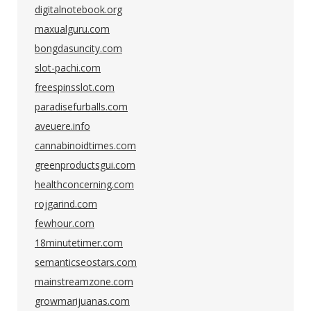
digitalnotebook.org
maxualguru.com
bongdasuncity.com
slot-pachi.com
freespinsslot.com
paradisefurballs.com
aveuere.info
cannabinoidtimes.com
greenproductsgui.com
healthconcerning.com
rojgarind.com
fewhour.com
18minutetimer.com
semanticseostars.com
mainstreamzone.com
growmarijuanas.com