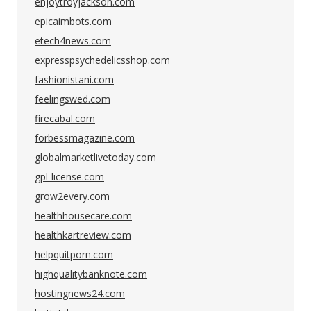
enjoytroyjackson.com
epicaimbots.com
etech4news.com
expresspsychedelicsshop.com
fashionistani.com
feelingswed.com
firecabal.com
forbessmagazine.com
globalmarketlivetoday.com
gpl-license.com
grow2every.com
healthhousecare.com
healthkartreview.com
helpquitporn.com
highqualitybanknote.com
hostingnews24.com