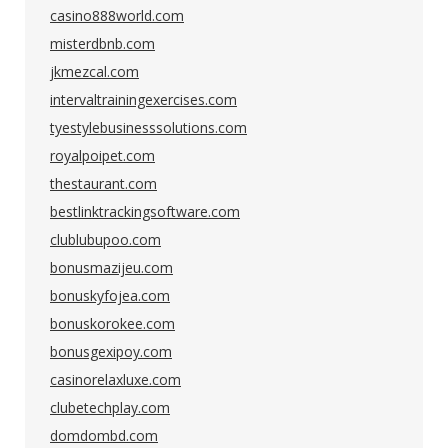
casino888world.com
misterdbnb.com
jkmezcal.com
intervaltrainingexercises.com
tyestylebusinesssolutions.com
royalpoipet.com
thestaurant.com
bestlinktrackingsoftware.com
clublubupoo.com
bonusmazijeu.com
bonuskyfojea.com
bonuskorokee.com
bonusgexipoy.com
casinorelaxluxe.com
clubetechplay.com
domdombd.com