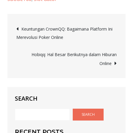
Post
Keuntungan CrownQQ: Bagaimana Platform Ini
Merevolusi Poker Online
navigation
Hobiqq: Hal Besar Berikutnya dalam Hiburan
Online
SEARCH
SEARCH
RECENT POSTS