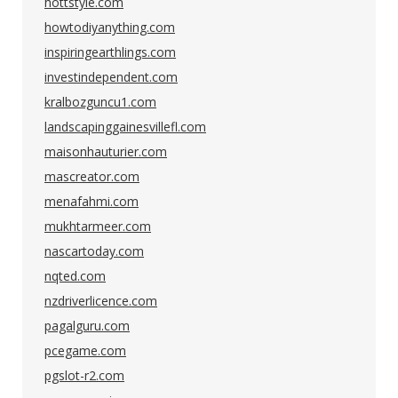
hottstyle.com
howtodiyanything.com
inspiringearthlings.com
investindependent.com
kralbozguncu1.com
landscapinggainesvillefl.com
maisonhauturier.com
mascreator.com
menafahmi.com
mukhtarmeer.com
nascartoday.com
nqted.com
nzdriverlicence.com
pagalguru.com
pcegame.com
pgslot-r2.com