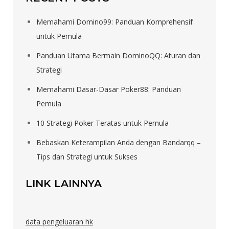
Memahami Domino99: Panduan Komprehensif
untuk Pemula
Panduan Utama Bermain DominoQQ: Aturan dan
Strategi
Memahami Dasar-Dasar Poker88: Panduan
Pemula
10 Strategi Poker Teratas untuk Pemula
Bebaskan Keterampilan Anda dengan Bandarqq –
Tips dan Strategi untuk Sukses
LINK LAINNYA
data pengeluaran hk