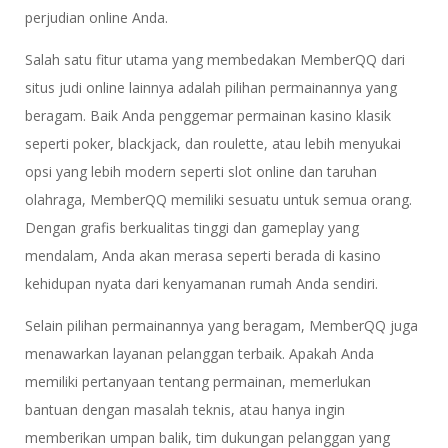
perjudian online Anda.
Salah satu fitur utama yang membedakan MemberQQ dari
situs judi online lainnya adalah pilihan permainannya yang
beragam. Baik Anda penggemar permainan kasino klasik
seperti poker, blackjack, dan roulette, atau lebih menyukai
opsi yang lebih modern seperti slot online dan taruhan
olahraga, MemberQQ memiliki sesuatu untuk semua orang.
Dengan grafis berkualitas tinggi dan gameplay yang
mendalam, Anda akan merasa seperti berada di kasino
kehidupan nyata dari kenyamanan rumah Anda sendiri.
Selain pilihan permainannya yang beragam, MemberQQ juga
menawarkan layanan pelanggan terbaik. Apakah Anda
memiliki pertanyaan tentang permainan, memerlukan
bantuan dengan masalah teknis, atau hanya ingin
memberikan umpan balik, tim dukungan pelanggan yang