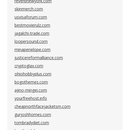
reverbnewyork.com
skinmerch.com
usvisaforum.com
bestmovierulz.com
jagalchi-trade.com
loopersound.com
minapenelope.com
justicereformalliance.com
cryptoglax.com
ohiohobbyplus.com
bogothemes.com
ajino-mingei.com
yourfreehost.info
cheapnorthfacejacketsm.com
gurjoshhomes.com
tombradydiet.com