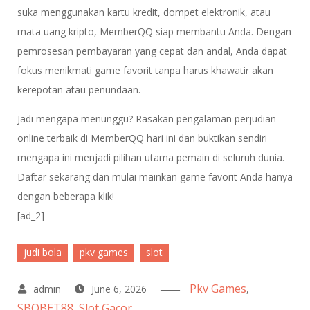
suka menggunakan kartu kredit, dompet elektronik, atau
mata uang kripto, MemberQQ siap membantu Anda. Dengan
pemrosesan pembayaran yang cepat dan andal, Anda dapat
fokus menikmati game favorit tanpa harus khawatir akan
kerepotan atau penundaan.
Jadi mengapa menunggu? Rasakan pengalaman perjudian
online terbaik di MemberQQ hari ini dan buktikan sendiri
mengapa ini menjadi pilihan utama pemain di seluruh dunia.
Daftar sekarang dan mulai mainkan game favorit Anda hanya
dengan beberapa klik!
[ad_2]
judi bola
pkv games
slot
Pkv Games
June 6, 2026
,
SBOBET88
Slot Gacor
,