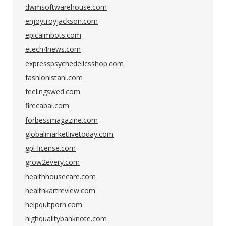
dwmsoftwarehouse.com
enjoytroyjackson.com
epicaimbots.com
etech4news.com
expresspsychedelicsshop.com
fashionistani.com
feelingswed.com
firecabal.com
forbessmagazine.com
globalmarketlivetoday.com
gpl-license.com
grow2every.com
healthhousecare.com
healthkartreview.com
helpquitporn.com
highqualitybanknote.com