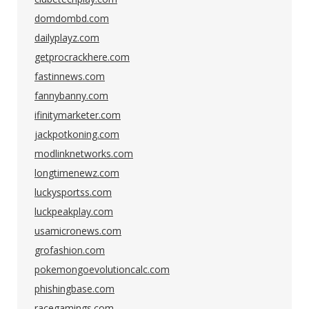
domdombd.com
dailyplayz.com
getprocrackhere.com
fastinnews.com
fannybanny.com
ifinitymarketer.com
jackpotkoning.com
modlinknetworks.com
longtimenewz.com
luckysportss.com
luckpeakplay.com
usamicronews.com
grofashion.com
pokemongoevolutioncalc.com
phishingbase.com
racegamings.com