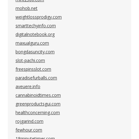
mohob.net
weightlossprodigy.com
smarttechyinfo.com
digitalnotebook.org
maxualguru.com
bongdasuncity.com
slot-pachi.com
freespinsslot.com
paradisefurballs.com
aveuere.info
cannabinoidtimes.com
greenproductsgui.com
healthconcerning.com
rojgarind.com
fewhour.com
18minutetimer.com