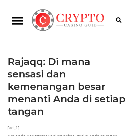
Skip
to
content
Temukan agen slot gacor dengan banyak hadiah
Daftar Agen Slot Gacor
menarik setiap hari. Mainkan slot dan raih
dengan Banyak Hadiah
kemenangan besar dengan berbagai promosi harian.
Menarik Setiap Hari
Rajaqq: Di mana
sensasi dan
kemenangan besar
menanti Anda di setiap
tangan
[ad_1]