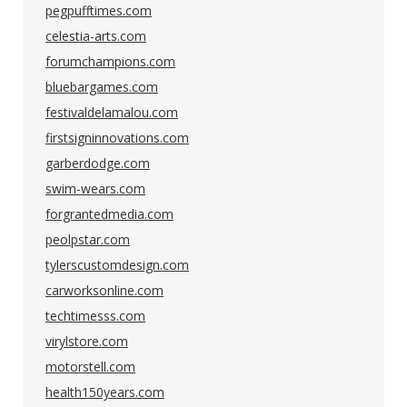
pegpufftimes.com
celestia-arts.com
forumchampions.com
bluebargames.com
festivaldelamalou.com
firstsigninnovations.com
garberdodge.com
swim-wears.com
forgrantedmedia.com
peolpstar.com
tylerscustomdesign.com
carworksonline.com
techtimesss.com
virylstore.com
motorstell.com
health150years.com