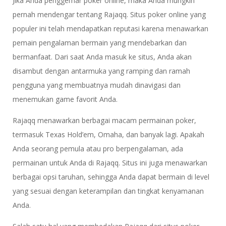
Jika Anda penggemar poker online, maka Anda mungkin
pernah mendengar tentang Rajaqq. Situs poker online yang
populer ini telah mendapatkan reputasi karena menawarkan
pemain pengalaman bermain yang mendebarkan dan
bermanfaat. Dari saat Anda masuk ke situs, Anda akan
disambut dengan antarmuka yang ramping dan ramah
pengguna yang membuatnya mudah dinavigasi dan
menemukan game favorit Anda.
Rajaqq menawarkan berbagai macam permainan poker,
termasuk Texas Hold’em, Omaha, dan banyak lagi. Apakah
Anda seorang pemula atau pro berpengalaman, ada
permainan untuk Anda di Rajaqq. Situs ini juga menawarkan
berbagai opsi taruhan, sehingga Anda dapat bermain di level
yang sesuai dengan keterampilan dan tingkat kenyamanan
Anda.