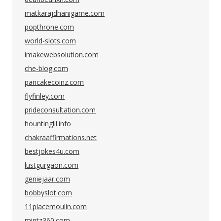
matkarajdhanigame.com
popthrone.com
world-slots.com
imakewebsolution.com
che-blog.com
pancakecoinz.com
flyfinley.com
prideconsultation.com
hountinglil.info
chakraaffirmations.net
bestjokes4u.com
lustgurgaon.com
geniejaar.com
bobbyslot.com
11placemoulin.com
mintz360.com