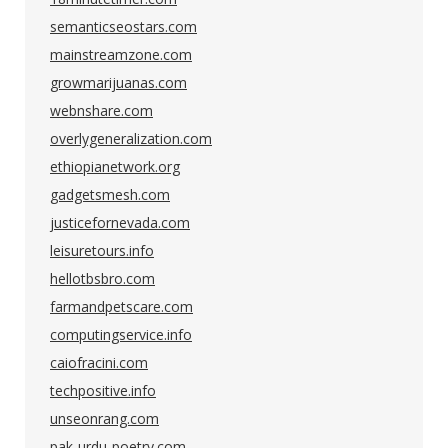
semanticseostars.com
mainstreamzone.com
growmarijuanas.com
webnshare.com
overlygeneralization.com
ethiopianetwork.org
gadgetsmesh.com
justicefornevada.com
leisuretours.info
hellotbsbro.com
farmandpetscare.com
computingservice.info
caiofracini.com
techpositive.info
unseonrang.com
pak-urdu-poetry.com