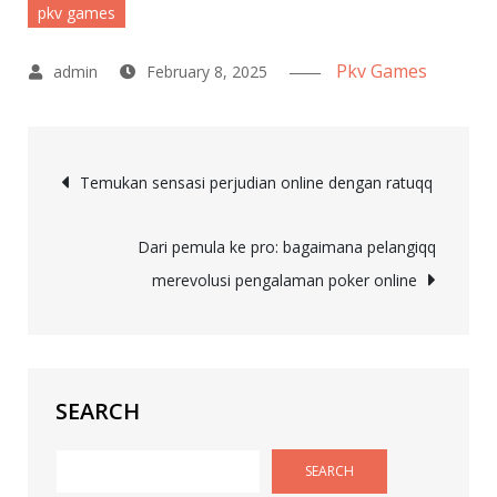
pkv games
Pkv Games
February 8, 2025
Post
Temukan sensasi perjudian online dengan ratuqq
navigation
Dari pemula ke pro: bagaimana pelangiqq
merevolusi pengalaman poker online
SEARCH
SEARCH