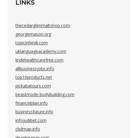
LINKS
thecedarglenmaltshop.com
georgemason.org
topicinhindi.com
uklanguageacademy.com
lindehealthcarefree.com
allbusinessjobs.info
top10products.net
pickabatours.com
beastmode-bodybuilding.com
financelplan.info
businessfuture.info
infojudibet.com
cbdmap.info
deanbeanxn.com