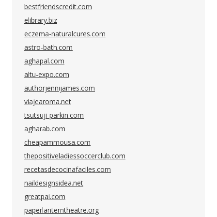
bestfriendscredit.com
elibrary.biz
eczema-naturalcures.com
astro-bath.com
aghapal.com
altu-expo.com
authorjennijames.com
viajearoma.net
tsutsuji-parkin.com
agharab.com
cheapammousa.com
thepositiveladiessoccerclub.com
recetasdecocinafaciles.com
naildesignsidea.net
greatpai.com
paperlanterntheatre.org