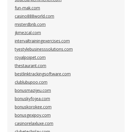
fun-mak.com
casino888world.com
misterdbnb.com
jkmezcal.com
intervaltrainingexercises.com
tyestylebusinesssolutions.com
royalpoipet.com
thestaurant.com
bestlinktrackingsoftware.com
clublubupoo.com
bonusmazijeu.com
bonuskyfojea.com
bonuskorokee.com
bonusgexipoy.com
casinorelaxluxe.com
clubetechplay.com