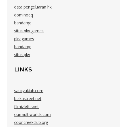
data pengeluaran hk
dominoqq
bandarqq
situs pkv games
pkv games
bandarqq
situs pkv
LINKS
saucyukiah.com
beikastreet.net
filmizlettir.net
ourmultiworlds.com
cooncreekclub.org