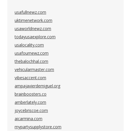
usafullnewz.com
uktimenetwork.com
usaworldnewz.com
todayusaexplore.com
usalocality.com
usafournewz.com
thebalochhal.com
vehicularmaster.com
vibesaccent.com
ampajavierdemiguel.org
brainboosters.co
amberlately.com
joycebriscoe.com
aicarmina.com
mypartysupplystore.com