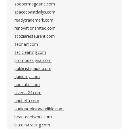
soopermagazine.com
spacecoastdailys.com
readytrademark.com
renovationsrated.com
scoziarestaurant.com
seohart.com
set-cleaning.com
promodesignai.com
publicistspaper.com
quindaily.com
abosulte.com
aiverse24.com
anubella.com
audiobooksonaudible.com
beautenetwork.com
bitcoin-tracing.com