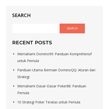
SEARCH
SEARCH
RECENT POSTS
Memahami Domino99: Panduan Komprehensif
untuk Pemula
Panduan Utama Bermain DominoQQ: Aturan dan
Strategi
Memahami Dasar-Dasar Poker88: Panduan
Pemula
10 Strategi Poker Teratas untuk Pemula