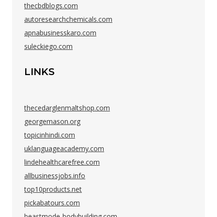
thecbdblogs.com
autoresearchchemicals.com
apnabusinesskaro.com
suleckiego.com
LINKS
thecedarglenmaltshop.com
georgemason.org
topicinhindi.com
uklanguageacademy.com
lindehealthcarefree.com
allbusinessjobs.info
top10products.net
pickabatours.com
beastmode-bodybuilding.com