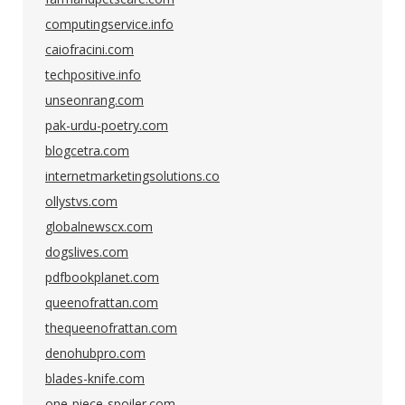
computingservice.info
caiofracini.com
techpositive.info
unseonrang.com
pak-urdu-poetry.com
blogcetra.com
internetmarketingsolutions.co
ollystvs.com
globalnewscx.com
dogslives.com
pdfbookplanet.com
queenofrattan.com
thequeenofrattan.com
denohubpro.com
blades-knife.com
one-piece-spoiler.com