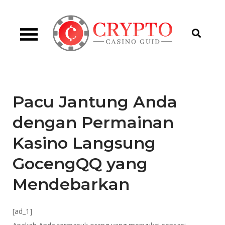
Skip
to
content
Temukan agen slot gacor dengan banyak hadiah
Daftar Agen Slot Gacor
menarik setiap hari. Mainkan slot dan raih
dengan Banyak Hadiah
kemenangan besar dengan berbagai promosi harian.
Menarik Setiap Hari
Pacu Jantung Anda
dengan Permainan
Kasino Langsung
GocengQQ yang
Mendebarkan
[ad_1]