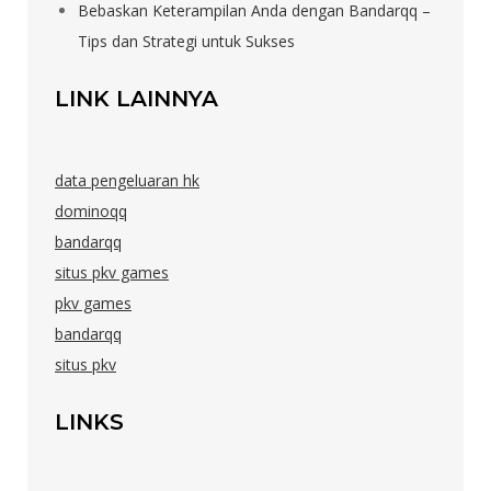
Bebaskan Keterampilan Anda dengan Bandarqq –
Tips dan Strategi untuk Sukses
LINK LAINNYA
data pengeluaran hk
dominoqq
bandarqq
situs pkv games
pkv games
bandarqq
situs pkv
LINKS