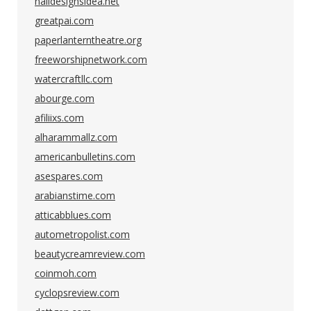
naildesignsidea.net
greatpai.com
paperlanterntheatre.org
freeworshipnetwork.com
watercraftllc.com
abourge.com
afiliixs.com
alharammallz.com
americanbulletins.com
asespares.com
arabianstime.com
atticabblues.com
autometropolist.com
beautycreamreview.com
coinmoh.com
cyclopsreview.com