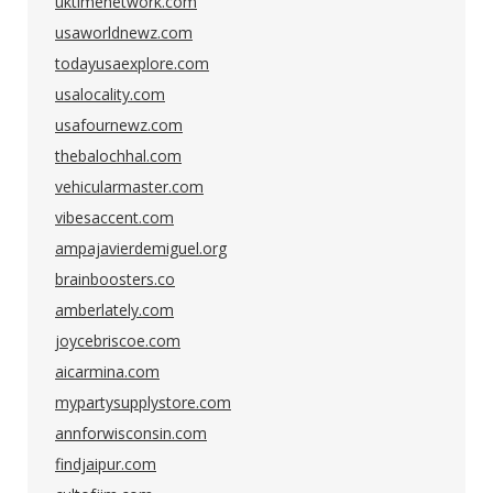
uktimenetwork.com
usaworldnewz.com
todayusaexplore.com
usalocality.com
usafournewz.com
thebalochhal.com
vehicularmaster.com
vibesaccent.com
ampajavierdemiguel.org
brainboosters.co
amberlately.com
joycebriscoe.com
aicarmina.com
mypartysupplystore.com
annforwisconsin.com
findjaipur.com