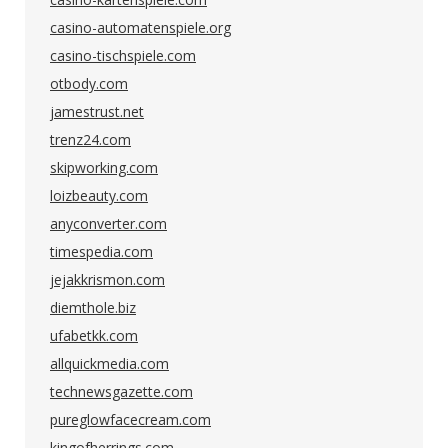
casino-automatenspiele.org
casino-tischspiele.com
otbody.com
jamestrust.net
trenz24.com
skipworking.com
loizbeauty.com
anyconverter.com
timespedia.com
jejakkrismon.com
diemthole.biz
ufabetkk.com
allquickmedia.com
technewsgazette.com
pureglowfacecream.com
kingofherrings.com