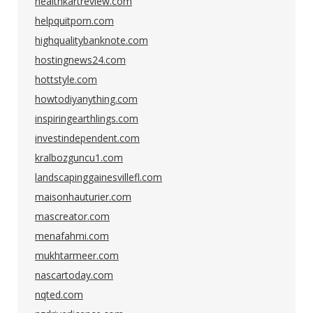
healthkartreview.com
helpquitporn.com
highqualitybanknote.com
hostingnews24.com
hottstyle.com
howtodiyanything.com
inspiringearthlings.com
investindependent.com
kralbozguncu1.com
landscapinggainesvillefl.com
maisonhauturier.com
mascreator.com
menafahmi.com
mukhtarmeer.com
nascartoday.com
nqted.com