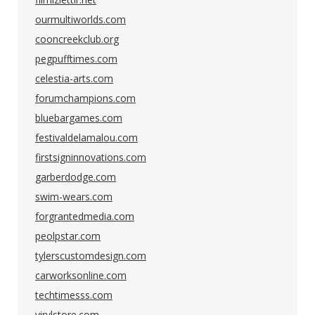
ourmultiworlds.com
cooncreekclub.org
pegpufftimes.com
celestia-arts.com
forumchampions.com
bluebargames.com
festivaldelamalou.com
firstsigninnovations.com
garberdodge.com
swim-wears.com
forgrantedmedia.com
peolpstar.com
tylerscustomdesign.com
carworksonline.com
techtimesss.com
virylstore.com