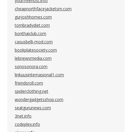
yourfreehost.info
cheapnorthfacejacketsm.com
gurjoshhomes.com
tombradydiet.com
bonthaiclub.com
casusbelli-mod.com
bookplatesociety.com
lebnewsmedia.com
sonosonora.com
linkuusinternasional1.com
friendsroll.com
spiderclothing.net
wondergadgetsshop.com
seatgurunews.com
3net.info
codeplex.info