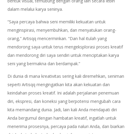
bentuk visual, terhubung dengan orang lain secara lebih
dalam melalui karya seninya.
“Saya percaya bahwa seni memiliki kekuatan untuk
menginspirasi, menyembuhkan, dan menyatukan orang-
orang,” Artisqq mencerminkan. “Dan hal itulah yang
mendorong saya untuk terus mengeksplorasi proses kreatif
dan mendorong diri saya sendiri untuk menciptakan karya
seni yang bermakna dan berdampak.”
Di dunia di mana kreativitas sering kali diremehkan, seniman
seperti Artisqq mengingatkan kita akan kekuatan dan
keindahan proses kreatif. Ini adalah perjalanan penemuan
diri, ekspresi, dan koneksi yang berpotensi mengubah cara
kita memandang dunia. Jadi, lain kali Anda mendapati diri
Anda bergumul dengan hambatan kreatif, ingatlah untuk
menerima prosesnya, percaya pada naluri Anda, dan biarkan