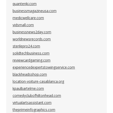
quantenki.com
businessmagazineusa.com
medicwellcare.com
vidsmall.com
businessnews2day.com
worldnewsrecords.com
sterilepro24.com
solidtechbusiness.com
reviewcardgaming.com
experiencedexpertstowingservice.com
blackheadsshop.com
location-voiture-casablanca.org
kpaulbartelme.com
comedyclubofhiltonhead.com
virtualartsassistant.com
theprimeinfographics.com