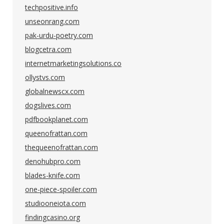
techpositive.info
unseonrang.com
pak-urdu-poetry.com
blogcetra.com
internetmarketingsolutions.co
ollystvs.com
globalnewscx.com
dogslives.com
pdfbookplanet.com
queenofrattan.com
thequeenofrattan.com
denohubpro.com
blades-knife.com
one-piece-spoiler.com
studiooneiota.com
findingcasino.org