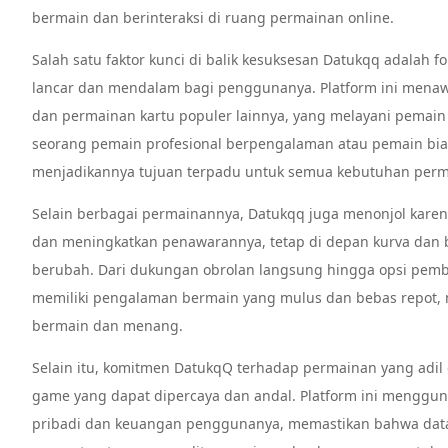
bermain dan berinteraksi di ruang permainan online.
Salah satu faktor kunci di balik kesuksesan Datukqq adala
lancar dan mendalam bagi penggunanya. Platform ini menaw
dan permainan kartu populer lainnya, yang melayani pemain 
seorang pemain profesional berpengalaman atau pemain bia
menjadikannya tujuan terpadu untuk semua kebutuhan perm
Selain berbagai permainannya, Datukqq juga menonjol karena 
dan meningkatkan penawarannya, tetap di depan kurva dan b
berubah. Dari dukungan obrolan langsung hingga opsi pe
memiliki pengalaman bermain yang mulus dan bebas repot, 
bermain dan menang.
Selain itu, komitmen DatukqQ terhadap permainan yang adil 
game yang dapat dipercaya dan andal. Platform ini mengguna
pribadi dan keuangan penggunanya, memastikan bahwa data 