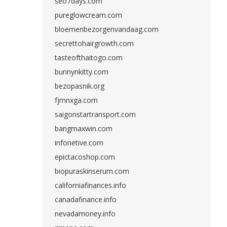
seo7days.com
pureglowcream.com
bloemenbezorgenvandaag.com
secrettohairgrowth.com
tasteofthaitogo.com
bunnynkitty.com
bezopasnik.org
fjmnxga.com
saigonstartransport.com
bangmaxwin.com
infonetive.com
epictacoshop.com
biopuraskinserum.com
californiafinances.info
canadafinance.info
nevadamoney.info