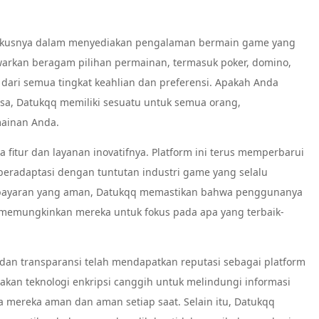
h fokusnya dalam menyediakan pengalaman bermain game yang
arkan beragam pilihan permainan, termasuk poker, domino,
dari semua tingkat keahlian dan preferensi. Apakah Anda
sa, Datukqq memiliki sesuatu untuk semua orang,
ainan Anda.
fitur dan layanan inovatifnya. Platform ini terus memperbarui
eradaptasi dengan tuntutan industri game yang selalu
mbayaran yang aman, Datukqq memastikan bahwa penggunanya
memungkinkan mereka untuk fokus pada apa yang terbaik-
dan transparansi telah mendapatkan reputasi sebagai platform
kan teknologi enkripsi canggih untuk melindungi informasi
mereka aman dan aman setiap saat. Selain itu, Datukqq