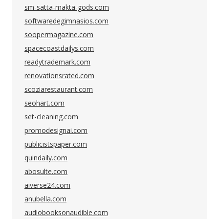
sm-satta-makta-gods.com
softwaredegimnasios.com
soopermagazine.com
spacecoastdailys.com
readytrademark.com
renovationsrated.com
scoziarestaurant.com
seohart.com
set-cleaning.com
promodesignai.com
publicistspaper.com
quindaily.com
abosulte.com
aiverse24.com
anubella.com
audiobooksonaudible.com