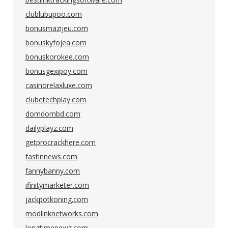
clublubupoo.com
bonusmazijeu.com
bonuskyfojea.com
bonuskorokee.com
bonusgexipoy.com
casinorelaxluxe.com
clubetechplay.com
domdombd.com
dailyplayz.com
getprocrackhere.com
fastinnews.com
fannybanny.com
ifinitymarketer.com
jackpotkoning.com
modlinknetworks.com
longtimenewz.com