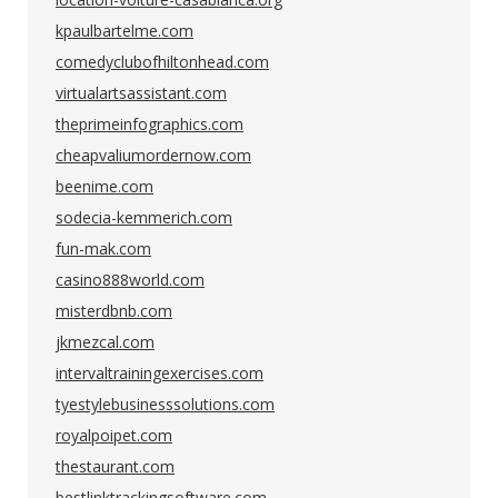
kpaulbartelme.com
comedyclubofhiltonhead.com
virtualartsassistant.com
theprimeinfographics.com
cheapvaliumordernow.com
beenime.com
sodecia-kemmerich.com
fun-mak.com
casino888world.com
misterdbnb.com
jkmezcal.com
intervaltrainingexercises.com
tyestylebusinesssolutions.com
royalpoipet.com
thestaurant.com
bestlinktrackingsoftware.com