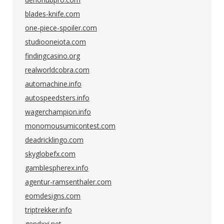
blades-knife.com
one-piece-spoiler.com
studiooneiota.com
findingcasino.org
realworldcobra.com
automachine.info
autospeedsters.info
wagerchampion.info
monomousumicontest.com
deadricklingo.com
skyglobefx.com
gamblespherex.info
agentur-ramsenthaler.com
eomdesigns.com
triptrekker.info
gendxxi.net