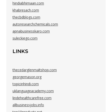
hindiabhimaan.com
khabresach.com
thecbdblogs.com
autoresearchchemicals.com
apnabusinesskaro.com
suleckiego.com
LINKS
thecedarglenmaltshop.com
georgemason.org
topicinhindi.com
uklanguageacademy.com
lindehealthcarefree.com
allbusinessjobs.info
top10products.net