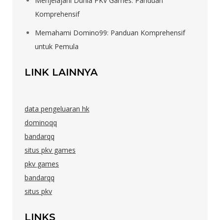
Menjelajahi Dunia PKV Games: Panduan
Komprehensif
Memahami Domino99: Panduan Komprehensif
untuk Pemula
LINK LAINNYA
data pengeluaran hk
dominoqq
bandarqq
situs pkv games
pkv games
bandarqq
situs pkv
LINKS