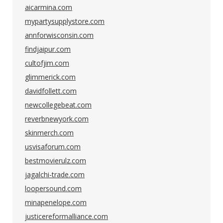
aicarmina.com
mypartysupplystore.com
annforwisconsin.com
findjaipur.com
cultofjim.com
glimmerick.com
davidfollett.com
newcollegebeat.com
reverbnewyork.com
skinmerch.com
usvisaforum.com
bestmovierulz.com
jagalchi-trade.com
loopersound.com
minapenelope.com
justicereformalliance.com