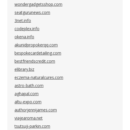
wondergadgetsshop.com
seatgurunews.com
3net.info
codeplex.info
okena.info
akunidpropokerqq.com
bespokecardetailing.com
bestfriendscredit.com
elibrary.biz
eczema-naturalcures.com
astro-bath.com
aghapal.com
altu-expo.com
authorjennijames.com
viajearoma.net
tsutsuji-parkin.com