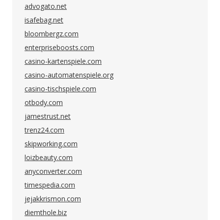
advogato.net
isafebag.net
bloombergz.com
enterpriseboosts.com
casino-kartenspiele.com
casino-automatenspiele.org
casino-tischspiele.com
otbody.com
jamestrust.net
trenz24.com
skipworking.com
loizbeauty.com
anyconverter.com
timespedia.com
jejakkrismon.com
diemthole.biz