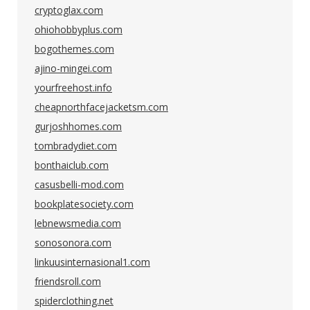
cryptoglax.com
ohiohobbyplus.com
bogothemes.com
ajino-mingei.com
yourfreehost.info
cheapnorthfacejacketsm.com
gurjoshhomes.com
tombradydiet.com
bonthaiclub.com
casusbelli-mod.com
bookplatesociety.com
lebnewsmedia.com
sonosonora.com
linkuusinternasional1.com
friendsroll.com
spiderclothing.net