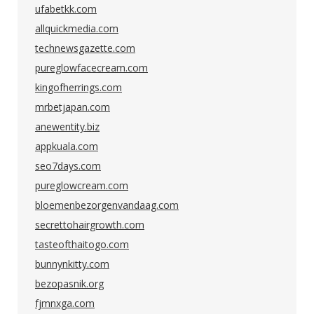
ufabetkk.com
allquickmedia.com
technewsgazette.com
pureglowfacecream.com
kingofherrings.com
mrbetjapan.com
anewentity.biz
appkuala.com
seo7days.com
pureglowcream.com
bloemenbezorgenvandaag.com
secrettohairgrowth.com
tasteofthaitogo.com
bunnynkitty.com
bezopasnik.org
fjmnxga.com