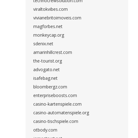
technocrewsolution.com
viraltokvibes.com
vivianebritoimoveis.com
magforbes.net
monkeycap.org
sdenix.net
amarinhillcrest.com
the-tourist.org
advogato.net
isafebag.net
bloombergz.com
enterpriseboosts.com
casino-kartenspiele.com
casino-automatenspiele.org
casino-tischspiele.com
otbody.com