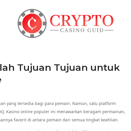
enarik setiap hari. Mainkan slot dan raih kemenangan besar den
engan Banyak Hadiah Menarik Setiap
ah Tujuan Tujuan untuk
e
ihan yang tersedia bagi para pemain. Namun, satu platform
Q. Kasino online populer ini menawarkan beragam permainan,
nya favorit di antara pemain dari semua tingkat keahlian.