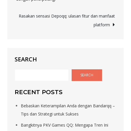
navigation
Rasakan sensasi Depoqq: ulasan fitur dan manfaat
platform
SEARCH
SEARCH
RECENT POSTS
Bebaskan Keterampilan Anda dengan Bandarqq –
Tips dan Strategi untuk Sukses
Bangkitnya PKV Games QQ: Mengapa Tren Ini