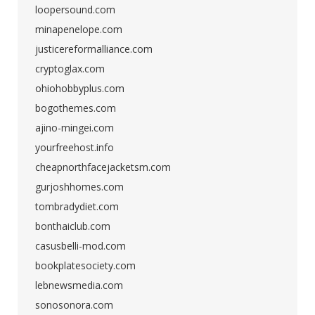
loopersound.com
minapenelope.com
justicereformalliance.com
cryptoglax.com
ohiohobbyplus.com
bogothemes.com
ajino-mingei.com
yourfreehost.info
cheapnorthfacejacketsm.com
gurjoshhomes.com
tombradydiet.com
bonthaiclub.com
casusbelli-mod.com
bookplatesociety.com
lebnewsmedia.com
sonosonora.com