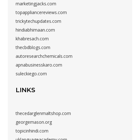
marketingjacks.com
topappliancereviews.com
trickytechupdates.com
hindiabhimaan.com
khabresach.com
thecbdblogs.com
autoresearchchemicals.com
apnabusinesskaro.com
suleckiego.com
LINKS
thecedarglenmaltshop.com
georgemason.org
topicinhindi.com
uklanguageacademy.com