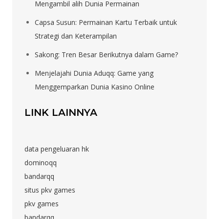
Mengambil alih Dunia Permainan
Capsa Susun: Permainan Kartu Terbaik untuk
Strategi dan Keterampilan
Sakong: Tren Besar Berikutnya dalam Game?
Menjelajahi Dunia Aduqq: Game yang
Menggemparkan Dunia Kasino Online
LINK LAINNYA
data pengeluaran hk
dominoqq
bandarqq
situs pkv games
pkv games
bandarqq