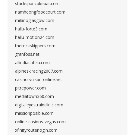
stackspancakebar.com
namheongfoodcourt.com
milanoglasgow.com
hallu-forte3.com
hallu-motion24.com
therockskippers.com
granfoss.net
allindiacafela.com
alpineskiracing2007.com
casino-vulkan-online.net
pitrepower.com
mediatown360.com
digitaleyestrainclinic.com
missionposible.com
online-casinos-vegas.com
xfinityrouterlogin.com