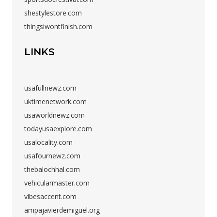
shestylestore.com
thingsiwontfinish.com
LINKS
usafullnewz.com
uktimenetwork.com
usaworldnewz.com
todayusaexplore.com
usalocality.com
usafournewz.com
thebalochhal.com
vehicularmaster.com
vibesaccent.com
ampajavierdemiguel.org