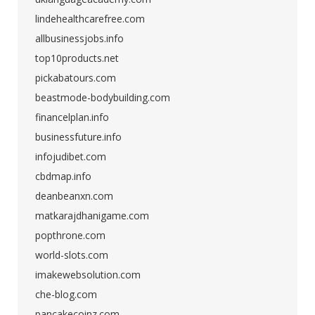
lindehealthcarefree.com
allbusinessjobs.info
top10products.net
pickabatours.com
beastmode-bodybuilding.com
financelplan.info
businessfuture.info
infojudibet.com
cbdmap.info
deanbeanxn.com
matkarajdhanigame.com
popthrone.com
world-slots.com
imakewebsolution.com
che-blog.com
pancakecoinz.com