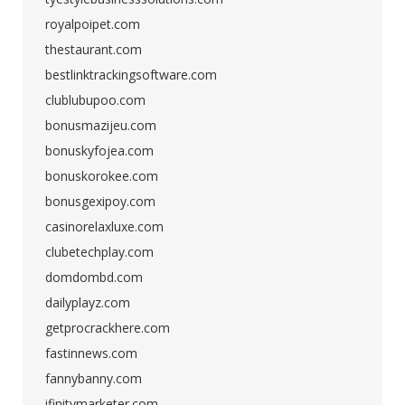
royalpoipet.com
thestaurant.com
bestlinktrackingsoftware.com
clublubupoo.com
bonusmazijeu.com
bonuskyfojea.com
bonuskorokee.com
bonusgexipoy.com
casinorelaxluxe.com
clubetechplay.com
domdombd.com
dailyplayz.com
getprocrackhere.com
fastinnews.com
fannybanny.com
ifinitymarketer.com