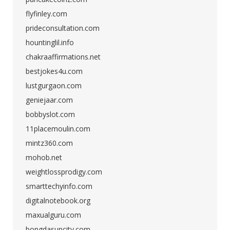
flyfinley.com
prideconsultation.com
hountinglil.info
chakraaffirmations.net
bestjokes4u.com
lustgurgaon.com
geniejaar.com
bobbyslot.com
11placemoulin.com
mintz360.com
mohob.net
weightlossprodigy.com
smarttechyinfo.com
digitalnotebook.org
maxualguru.com
bongdasuncity.com