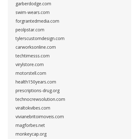
garberdodge.com
swim-wears.com
forgrantedmedia.com
peolpstar.com
tylerscustomdesign.com
carworksonline.com
techtimesss.com
virylstore.com
motorstell.com
health150years.com
prescriptions-drug.org
technocrewsolution.com
viraltokvibes.com
vivianebritoimoveis.com
magforbes.net
monkeycap.org