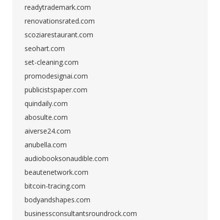
readytrademark.com
renovationsrated.com
scoziarestaurant.com
seohart.com
set-cleaning.com
promodesignai.com
publicistspaper.com
quindaily.com
abosulte.com
aiverse24.com
anubella.com
audiobooksonaudible.com
beautenetwork.com
bitcoin-tracing.com
bodyandshapes.com
businessconsultantsroundrock.com