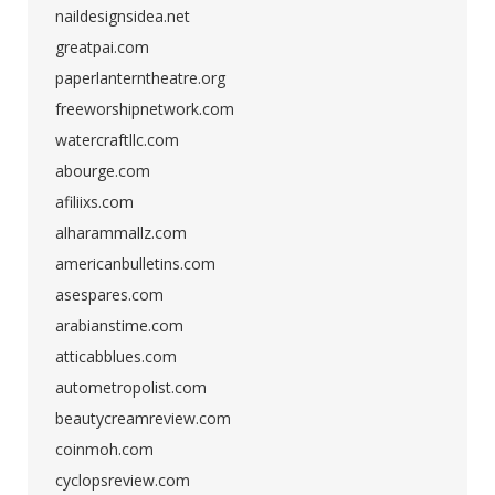
naildesignsidea.net
greatpai.com
paperlanterntheatre.org
freeworshipnetwork.com
watercraftllc.com
abourge.com
afiliixs.com
alharammallz.com
americanbulletins.com
asespares.com
arabianstime.com
atticabblues.com
autometropolist.com
beautycreamreview.com
coinmoh.com
cyclopsreview.com