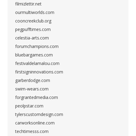
filmizlettir.net
ourmultiworlds.com
cooncreekclub.org
pegpufftimes.com
celestia-arts.com
forumchampions.com
bluebargames.com
festivaldelamalou.com
firstsigninnovations.com
garberdodge.com
swim-wears.com
forgrantedmedia.com
peolpstar.com
tylerscustomdesign.com
carworksonline.com
techtimesss.com