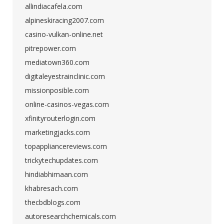
allindiacafela.com
alpineskiracing2007.com
casino-vulkan-online.net
pitrepower.com
mediatown360.com
digitaleyestrainclinic.com
missionposible.com
online-casinos-vegas.com
xfinityrouterlogin.com
marketingjacks.com
topappliancereviews.com
trickytechupdates.com
hindiabhimaan.com
khabresach.com
thecbdblogs.com
autoresearchchemicals.com