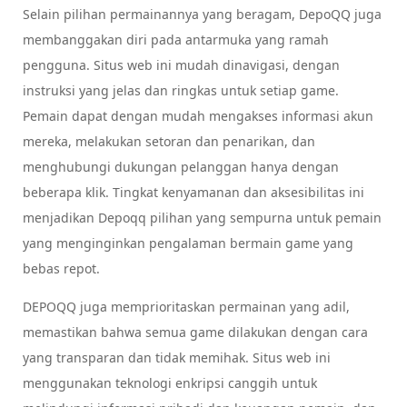
Selain pilihan permainannya yang beragam, DepoQQ juga
membanggakan diri pada antarmuka yang ramah
pengguna. Situs web ini mudah dinavigasi, dengan
instruksi yang jelas dan ringkas untuk setiap game.
Pemain dapat dengan mudah mengakses informasi akun
mereka, melakukan setoran dan penarikan, dan
menghubungi dukungan pelanggan hanya dengan
beberapa klik. Tingkat kenyamanan dan aksesibilitas ini
menjadikan Depoqq pilihan yang sempurna untuk pemain
yang menginginkan pengalaman bermain game yang
bebas repot.
DEPOQQ juga memprioritaskan permainan yang adil,
memastikan bahwa semua game dilakukan dengan cara
yang transparan dan tidak memihak. Situs web ini
menggunakan teknologi enkripsi canggih untuk