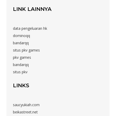
LINK LAINNYA
data pengeluaran hk
dominoqq
bandarqq
situs pkv games
pkv games
bandarqq
situs pkv
LINKS
saucyukiah.com
beikastreet.net