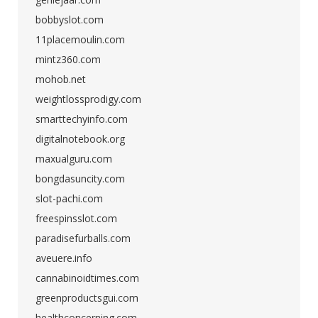
bobbyslot.com
11placemoulin.com
mintz360.com
mohob.net
weightlossprodigy.com
smarttechyinfo.com
digitalnotebook.org
maxualguru.com
bongdasuncity.com
slot-pachi.com
freespinsslot.com
paradisefurballs.com
aveuere.info
cannabinoidtimes.com
greenproductsgui.com
healthconcerning.com