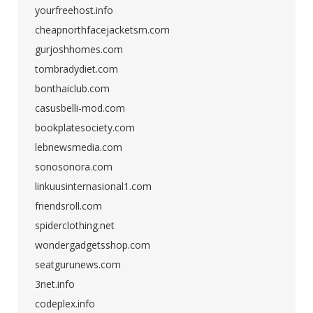
yourfreehost.info
cheapnorthfacejacketsm.com
gurjoshhomes.com
tombradydiet.com
bonthaiclub.com
casusbelli-mod.com
bookplatesociety.com
lebnewsmedia.com
sonosonora.com
linkuusinternasional1.com
friendsroll.com
spiderclothing.net
wondergadgetsshop.com
seatgurunews.com
3net.info
codeplex.info