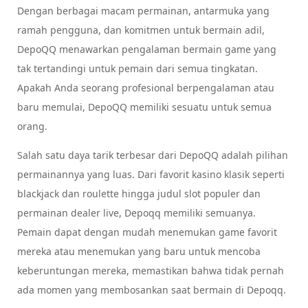
Dengan berbagai macam permainan, antarmuka yang
ramah pengguna, dan komitmen untuk bermain adil,
DepoQQ menawarkan pengalaman bermain game yang
tak tertandingi untuk pemain dari semua tingkatan.
Apakah Anda seorang profesional berpengalaman atau
baru memulai, DepoQQ memiliki sesuatu untuk semua
orang.
Salah satu daya tarik terbesar dari DepoQQ adalah pilihan
permainannya yang luas. Dari favorit kasino klasik seperti
blackjack dan roulette hingga judul slot populer dan
permainan dealer live, Depoqq memiliki semuanya.
Pemain dapat dengan mudah menemukan game favorit
mereka atau menemukan yang baru untuk mencoba
keberuntungan mereka, memastikan bahwa tidak pernah
ada momen yang membosankan saat bermain di Depoqq.