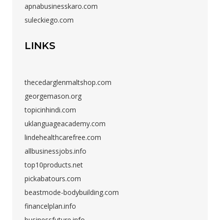
apnabusinesskaro.com
suleckiego.com
LINKS
thecedarglenmaltshop.com
georgemason.org
topicinhindi.com
uklanguageacademy.com
lindehealthcarefree.com
allbusinessjobs.info
top10products.net
pickabatours.com
beastmode-bodybuilding.com
financelplan.info
businessfuture.info