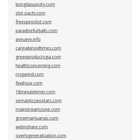
bongdasuncity.com
slot-pachi.com
freespinsslot.com
paradisefurballs.com
aveuere.info
cannabinoidtimes.com
greenproductsgui.com
healthconcerning.com
rojgarind.com
fewhour.com
18minutetimer.com
semanticseostars.com
mainstreamzone.com
growmarijuanas.com
webnshare.com
overlygeneralization.com