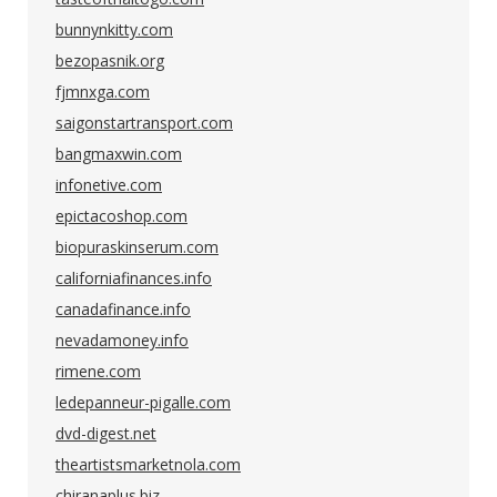
bunnynkitty.com
bezopasnik.org
fjmnxga.com
saigonstartransport.com
bangmaxwin.com
infonetive.com
epictacoshop.com
biopuraskinserum.com
californiafinances.info
canadafinance.info
nevadamoney.info
rimene.com
ledepanneur-pigalle.com
dvd-digest.net
theartistsmarketnola.com
chiranaplus.biz