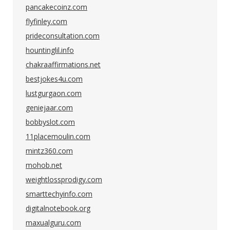
pancakecoinz.com
flyfinley.com
prideconsultation.com
hountinglil.info
chakraaffirmations.net
bestjokes4u.com
lustgurgaon.com
geniejaar.com
bobbyslot.com
11placemoulin.com
mintz360.com
mohob.net
weightlossprodigy.com
smarttechyinfo.com
digitalnotebook.org
maxualguru.com