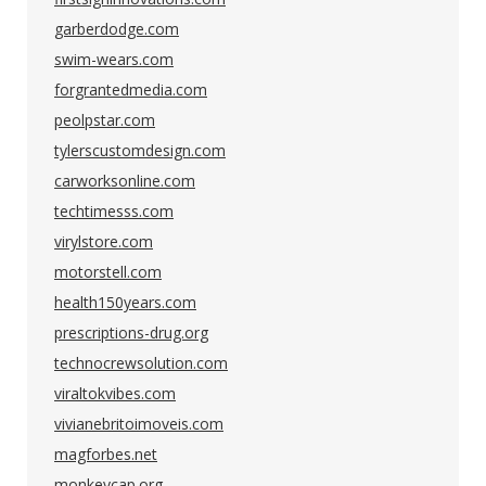
garberdodge.com
swim-wears.com
forgrantedmedia.com
peolpstar.com
tylerscustomdesign.com
carworksonline.com
techtimesss.com
virylstore.com
motorstell.com
health150years.com
prescriptions-drug.org
technocrewsolution.com
viraltokvibes.com
vivianebritoimoveis.com
magforbes.net
monkeycap.org