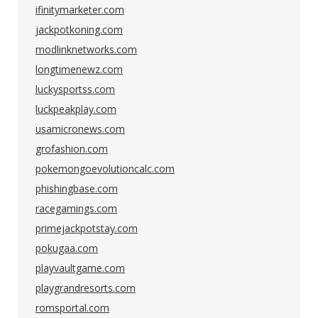
ifinitymarketer.com
jackpotkoning.com
modlinknetworks.com
longtimenewz.com
luckysportss.com
luckpeakplay.com
usamicronews.com
grofashion.com
pokemongoevolutioncalc.com
phishingbase.com
racegamings.com
primejackpotstay.com
pokugaa.com
playvaultgame.com
playgrandresorts.com
romsportal.com