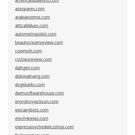
americanbulletins.com
asespares.com
arabianstime.com
atticabblues.com
autometropolist.com
beautycreamreview.com
coinmoh.com
cyclopsreview.com
dattgen.com
didoivatnang.com
dogsbarks.com
dwmsoftwarehouse.com
enjoytroyjackson.com
epicaimbots.com
etech4news.com
expresspsychedelicsshop.com