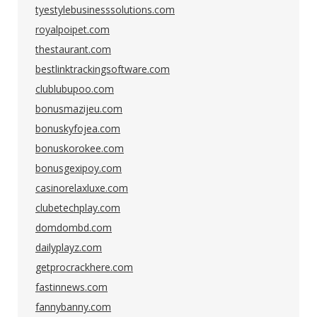
tyestylebusinesssolutions.com
royalpoipet.com
thestaurant.com
bestlinktrackingsoftware.com
clublubupoo.com
bonusmazijeu.com
bonuskyfojea.com
bonuskorokee.com
bonusgexipoy.com
casinorelaxluxe.com
clubetechplay.com
domdombd.com
dailyplayz.com
getprocrackhere.com
fastinnews.com
fannybanny.com