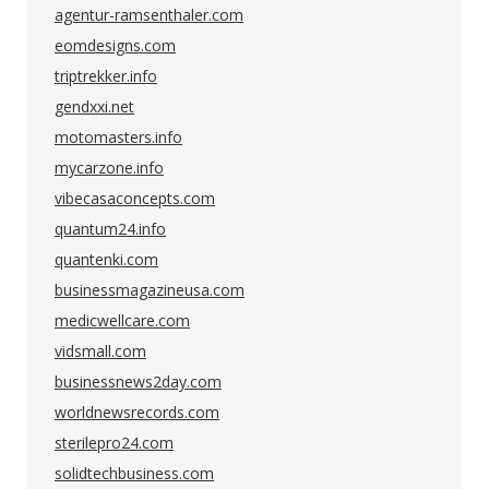
agentur-ramsenthaler.com
eomdesigns.com
triptrekker.info
gendxxi.net
motomasters.info
mycarzone.info
vibecasaconcepts.com
quantum24.info
quantenki.com
businessmagazineusa.com
medicwellcare.com
vidsmall.com
businessnews2day.com
worldnewsrecords.com
sterilepro24.com
solidtechbusiness.com