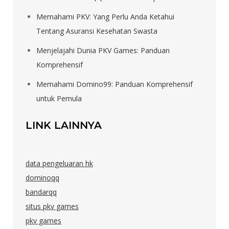
Memahami PKV: Yang Perlu Anda Ketahui
Tentang Asuransi Kesehatan Swasta
Menjelajahi Dunia PKV Games: Panduan
Komprehensif
Memahami Domino99: Panduan Komprehensif
untuk Pemula
LINK LAINNYA
data pengeluaran hk
dominoqq
bandarqq
situs pkv games
pkv games