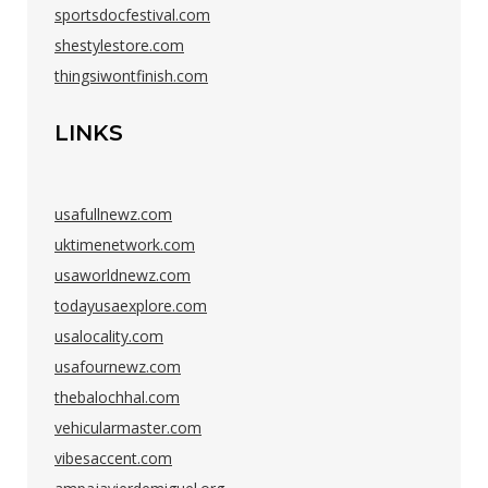
sportsdocfestival.com
shestylestore.com
thingsiwontfinish.com
LINKS
usafullnewz.com
uktimenetwork.com
usaworldnewz.com
todayusaexplore.com
usalocality.com
usafournewz.com
thebalochhal.com
vehicularmaster.com
vibesaccent.com