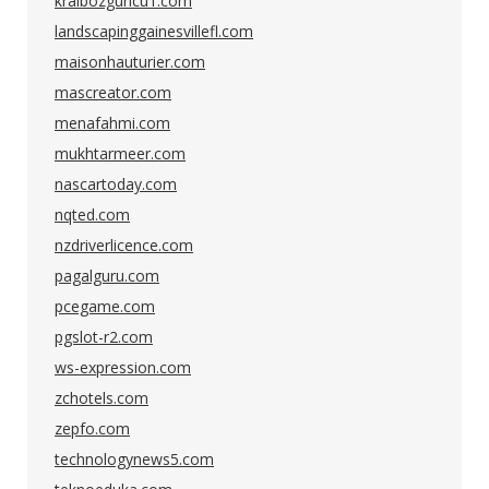
kralbozguncu1.com
landscapinggainesvillefl.com
maisonhauturier.com
mascreator.com
menafahmi.com
mukhtarmeer.com
nascartoday.com
nqted.com
nzdriverlicence.com
pagalguru.com
pcegame.com
pgslot-r2.com
ws-expression.com
zchotels.com
zepfo.com
technologynews5.com