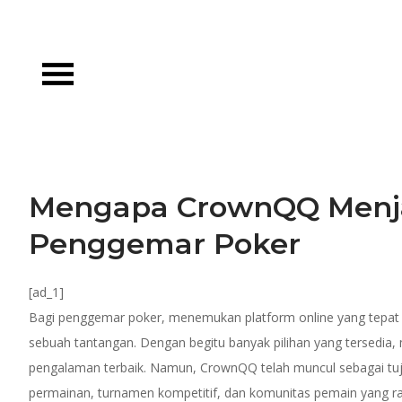
Skip
to
content
Temukan agen slot gacor dengan banyak hadiah men
Daftar Agen Slot Gacor d
Mengapa CrownQQ Menja
Penggemar Poker
[ad_1]
Bagi penggemar poker, menemukan platform online yang tepa
sebuah tantangan. Dengan begitu banyak pilihan yang tersedia
pengalaman terbaik. Namun, CrownQQ telah muncul sebagai t
permainan, turnamen kompetitif, dan komunitas pemain yang r