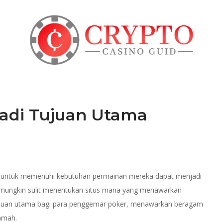
arik setiap hari. Mainkan slot dan raih kemenangan besar dengan be
engan Banyak Hadiah Menarik Setiap
di Tujuan Utama
t untuk memenuhi kebutuhan permainan mereka dapat menjadi
, mungkin sulit menentukan situs mana yang menawarkan
ujuan utama bagi para penggemar poker, menawarkan beragam
amah.