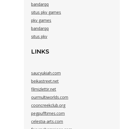
bandarqq
situs pkv games
pkv games
bandarqq
situs pkv
LINKS
saucyukiah.com
beikastreet.net
filmizlettir.net
ourmultiworlds.com
cooncreekclub.org
pegpufftimes.com
celestia-arts.com