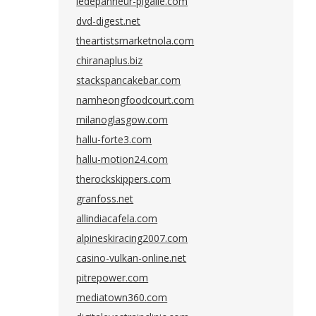
ledepanneur-pigalle.com
dvd-digest.net
theartistsmarketnola.com
chiranaplus.biz
stackspancakebar.com
namheongfoodcourt.com
milanoglasgow.com
hallu-forte3.com
hallu-motion24.com
therockskippers.com
granfoss.net
allindiacafela.com
alpineskiracing2007.com
casino-vulkan-online.net
pitrepower.com
mediatown360.com