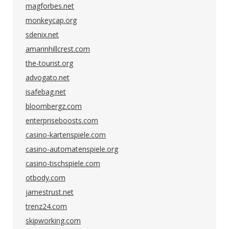
magforbes.net
monkeycap.org
sdenix.net
amarinhillcrest.com
the-tourist.org
advogato.net
isafebag.net
bloombergz.com
enterpriseboosts.com
casino-kartenspiele.com
casino-automatenspiele.org
casino-tischspiele.com
otbody.com
jamestrust.net
trenz24.com
skipworking.com