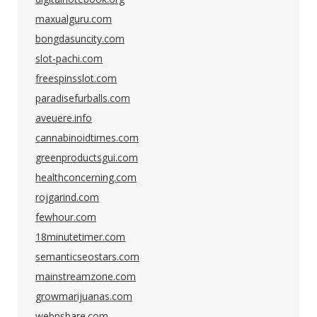
maxualguru.com
bongdasuncity.com
slot-pachi.com
freespinsslot.com
paradisefurballs.com
aveuere.info
cannabinoidtimes.com
greenproductsgui.com
healthconcerning.com
rojgarind.com
fewhour.com
18minutetimer.com
semanticseostars.com
mainstreamzone.com
growmarijuanas.com
webnshare.com