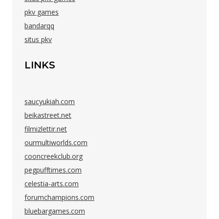
pkv games
bandarqq
situs pkv
LINKS
saucyukiah.com
beikastreet.net
filmizlettir.net
ourmultiworlds.com
cooncreekclub.org
pegpufftimes.com
celestia-arts.com
forumchampions.com
bluebargames.com