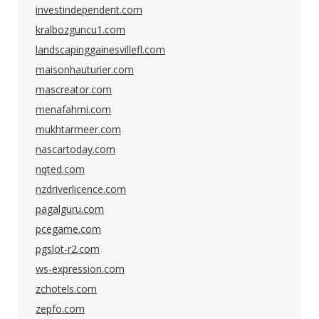
investindependent.com
kralbozguncu1.com
landscapinggainesvillefl.com
maisonhauturier.com
mascreator.com
menafahmi.com
mukhtarmeer.com
nascartoday.com
nqted.com
nzdriverlicence.com
pagalguru.com
pcegame.com
pgslot-r2.com
ws-expression.com
zchotels.com
zepfo.com