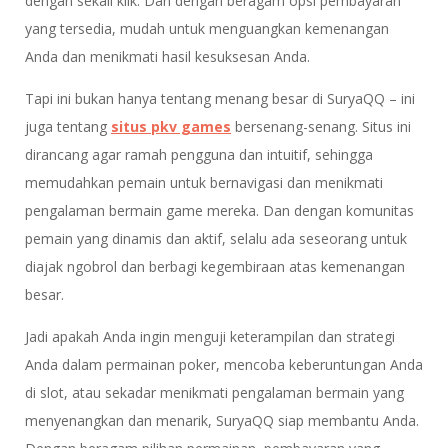
dengan sekali klik. Dan dengan beragam opsi pembayaran
yang tersedia, mudah untuk menguangkan kemenangan
Anda dan menikmati hasil kesuksesan Anda.
Tapi ini bukan hanya tentang menang besar di SuryaQQ – ini
juga tentang
situs pkv games
bersenang-senang. Situs ini
dirancang agar ramah pengguna dan intuitif, sehingga
memudahkan pemain untuk bernavigasi dan menikmati
pengalaman bermain game mereka. Dan dengan komunitas
pemain yang dinamis dan aktif, selalu ada seseorang untuk
diajak ngobrol dan berbagi kegembiraan atas kemenangan
besar.
Jadi apakah Anda ingin menguji keterampilan dan strategi
Anda dalam permainan poker, mencoba keberuntungan Anda
di slot, atau sekadar menikmati pengalaman bermain yang
menyenangkan dan menarik, SuryaQQ siap membantu Anda.