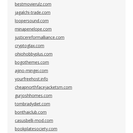
bestmovierulz.com
jagalchi-trade.com
loopersound.com
minapenelope.com
justicereformalliance.com
cryptoglax.com
ohiohobbyplus.com
bogothemes.com
ajino-mingei.com
yourfreehost.info
cheapnorthfacejacketsm.com
gurjoshhomes.com
tombradydiet.com
bonthaiclub.com
casusbelli-mod.com
bookplatesociety.com