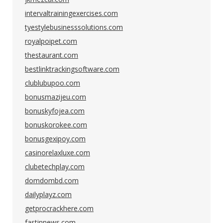
intervaltrainingexercises.com
tyestylebusinesssolutions.com
royalpoipet.com
thestaurant.com
bestlinktrackingsoftware.com
clublubupoo.com
bonusmazijeu.com
bonuskyfojea.com
bonuskorokee.com
bonusgexipoy.com
casinorelaxluxe.com
clubetechplay.com
domdombd.com
dailyplayz.com
getprocrackhere.com
fastinnews.com