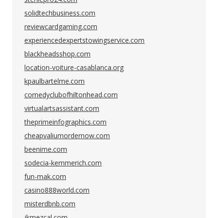
solidtechbusiness.com
reviewcardgaming.com
experiencedexpertstowingservice.com
blackheadsshop.com
location-voiture-casablanca.org
kpaulbartelme.com
comedyclubofhiltonhead.com
virtualartsassistant.com
theprimeinfographics.com
cheapvaliumordernow.com
beenime.com
sodecia-kemmerich.com
fun-mak.com
casino888world.com
misterdbnb.com
jkmezcal.com