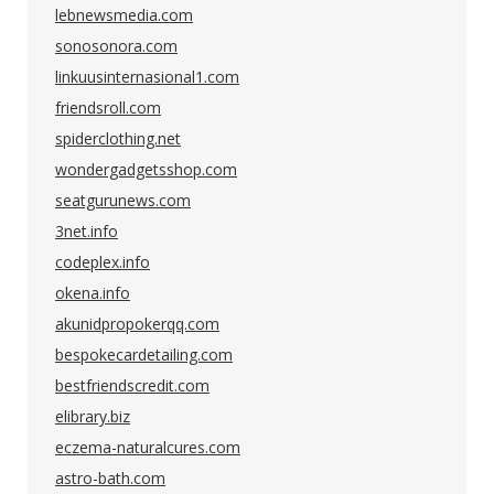
lebnewsmedia.com
sonosonora.com
linkuusinternasional1.com
friendsroll.com
spiderclothing.net
wondergadgetsshop.com
seatgurunews.com
3net.info
codeplex.info
okena.info
akunidpropokerqq.com
bespokecardetailing.com
bestfriendscredit.com
elibrary.biz
eczema-naturalcures.com
astro-bath.com