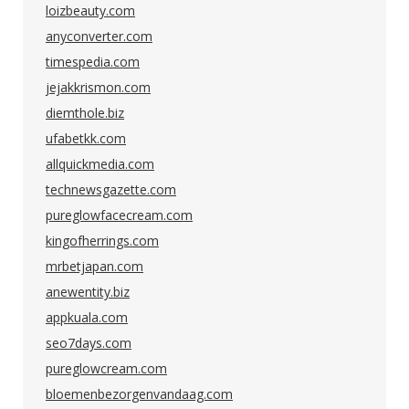
loizbeauty.com
anyconverter.com
timespedia.com
jejakkrismon.com
diemthole.biz
ufabetkk.com
allquickmedia.com
technewsgazette.com
pureglowfacecream.com
kingofherrings.com
mrbetjapan.com
anewentity.biz
appkuala.com
seo7days.com
pureglowcream.com
bloemenbezorgenvandaag.com