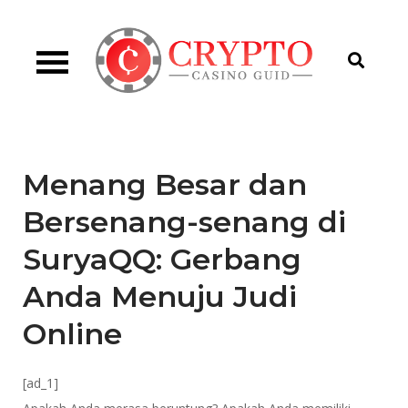
Skip
to
content
Temukan agen slot gacor dengan banyak hadiah
Daftar Agen Slot Gacor
menarik setiap hari. Mainkan slot dan raih
dengan Banyak Hadiah
kemenangan besar dengan berbagai promosi harian.
Menarik Setiap Hari
Menang Besar dan
Bersenang-senang di
SuryaQQ: Gerbang
Anda Menuju Judi
Online
[ad_1]