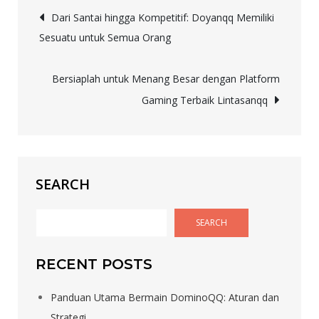
Post
Dari Santai hingga Kompetitif: Doyanqq Memiliki
Sesuatu untuk Semua Orang
navigation
Bersiaplah untuk Menang Besar dengan Platform
Gaming Terbaik Lintasanqq
SEARCH
SEARCH
RECENT POSTS
Panduan Utama Bermain DominoQQ: Aturan dan
Strategi