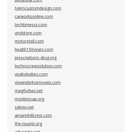
tylerscustomdesign.com
carworksonline.com
techtimesss.com
virylstore.com
motorstell.com
health150years.com
prescriptions-drug.org
technocrewsolution.com
viraltokvibes.com
vivianebritoimoveis.com
magforbes.net
monkeycap.org
sdenix.net
amarinhillcrest.com
the-tourist.org
advogato.net