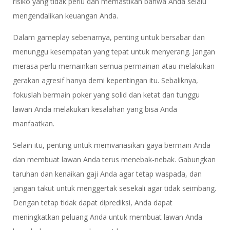
risiko yang tidak perlu dan memastikan bahwa Anda selalu
mengendalikan keuangan Anda.
Dalam gameplay sebenarnya, penting untuk bersabar dan
menunggu kesempatan yang tepat untuk menyerang. Jangan
merasa perlu memainkan semua permainan atau melakukan
gerakan agresif hanya demi kepentingan itu. Sebaliknya,
fokuslah bermain poker yang solid dan ketat dan tunggu
lawan Anda melakukan kesalahan yang bisa Anda
manfaatkan.
Selain itu, penting untuk memvariasikan gaya bermain Anda
dan membuat lawan Anda terus menebak-nebak. Gabungkan
taruhan dan kenaikan gaji Anda agar tetap waspada, dan
jangan takut untuk menggertak sesekali agar tidak seimbang.
Dengan tetap tidak dapat diprediksi, Anda dapat
meningkatkan peluang Anda untuk membuat lawan Anda