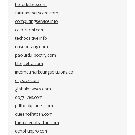
hellotbsbro.com
farmandpetscare.com
computingservice.info
caiofracini.com
techpositive.info
unseonrang.com
pak-urdu-poetry.com
blogcetra.com
internetmarketingsolutions.co
ollystvs.com
globalnewscx.com
dogslives.com
pdfbookplanet.com
queenofrattan.com
thequeenofrattan.com
denohubpro.com