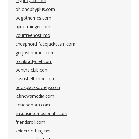
cryptoglax.com
ohiohobbyplus.com
bogothemes.com
ajino-mingei.com
yourfreehost.info
cheapnorthfacejacketsm.com
gurjoshhomes.com
tombradydiet.com
bonthaiclub.com
casusbelli-mod.com
bookplatesociety.com
lebnewsmedia.com
sonosonora.com
linkuusinternasional1.com
friendsroll.com
spiderclothing.net