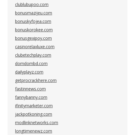
clublubupoo.com
bonusmazijeu.com
bonuskyfojea.com
bonuskorokee.com
bonusgexipoy.com
casinorelaxluxe.com
clubetechplay.com
domdombd.com
dailyplayz.com
getprocrackhere.com
fastinnews.com
fannybanny.com
ifinitymarketer.com
jackpotkoning.com
modlinknetworks.com
longtimenewz.com