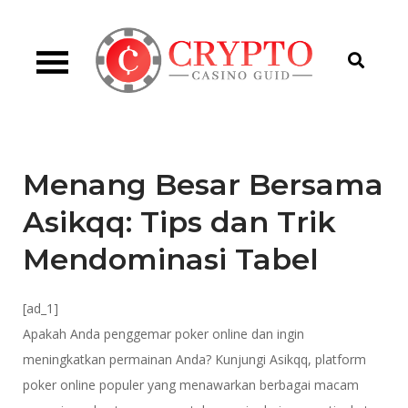
Skip
to
content
Temukan agen slot gacor dengan banyak hadiah
Daftar Agen Slot Gacor
menarik setiap hari. Mainkan slot dan raih
dengan Banyak Hadiah
kemenangan besar dengan berbagai promosi harian.
Menarik Setiap Hari
Menang Besar Bersama
Asikqq: Tips dan Trik
Mendominasi Tabel
[ad_1]
Apakah Anda penggemar poker online dan ingin
meningkatkan permainan Anda? Kunjungi Asikqq, platform
poker online populer yang menawarkan berbagai macam