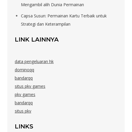
Mengambil alih Dunia Permainan
Capsa Susun: Permainan Kartu Terbaik untuk
Strategi dan Keterampilan
LINK LAINNYA
data pengeluaran hk
dominoqq
bandarqq
situs pkv games
pkv games
bandarqq
situs pkv
LINKS