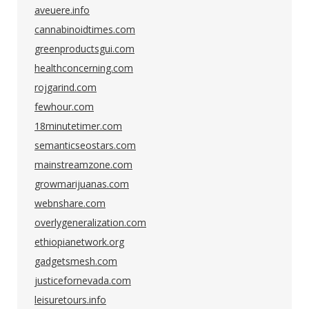
aveuere.info
cannabinoidtimes.com
greenproductsgui.com
healthconcerning.com
rojgarind.com
fewhour.com
18minutetimer.com
semanticseostars.com
mainstreamzone.com
growmarijuanas.com
webnshare.com
overlygeneralization.com
ethiopianetwork.org
gadgetsmesh.com
justicefornevada.com
leisuretours.info