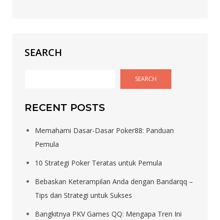
SEARCH
SEARCH
RECENT POSTS
Memahami Dasar-Dasar Poker88: Panduan
Pemula
10 Strategi Poker Teratas untuk Pemula
Bebaskan Keterampilan Anda dengan Bandarqq –
Tips dan Strategi untuk Sukses
Bangkitnya PKV Games QQ: Mengapa Tren Ini