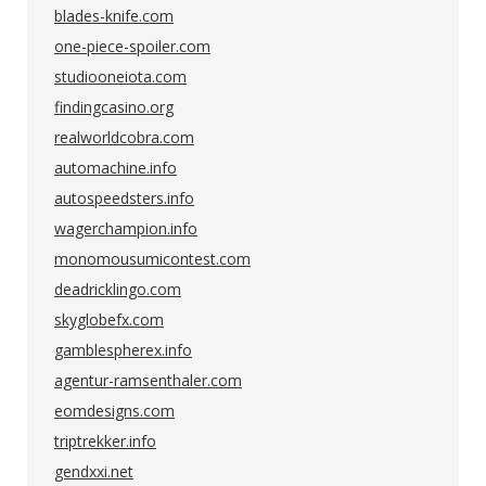
blades-knife.com
one-piece-spoiler.com
studiooneiota.com
findingcasino.org
realworldcobra.com
automachine.info
autospeedsters.info
wagerchampion.info
monomousumicontest.com
deadricklingo.com
skyglobefx.com
gamblespherex.info
agentur-ramsenthaler.com
eomdesigns.com
triptrekker.info
gendxxi.net