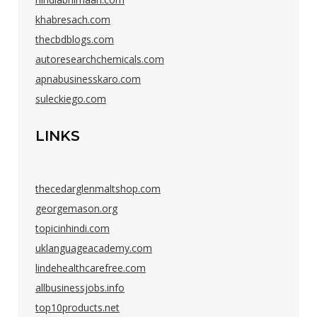
khabresach.com
thecbdblogs.com
autoresearchchemicals.com
apnabusinesskaro.com
suleckiego.com
LINKS
thecedarglenmaltshop.com
georgemason.org
topicinhindi.com
uklanguageacademy.com
lindehealthcarefree.com
allbusinessjobs.info
top10products.net