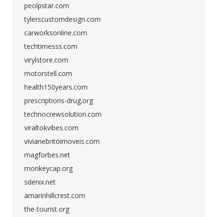
peolpstar.com
tylerscustomdesign.com
carworksonline.com
techtimesss.com
virylstore.com
motorstell.com
health150years.com
prescriptions-drug.org
technocrewsolution.com
viraltokvibes.com
vivianebritoimoveis.com
magforbes.net
monkeycap.org
sdenix.net
amarinhillcrest.com
the-tourist.org