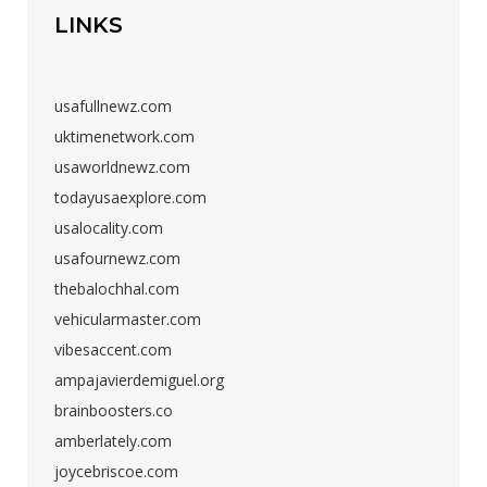
LINKS
usafullnewz.com
uktimenetwork.com
usaworldnewz.com
todayusaexplore.com
usalocality.com
usafournewz.com
thebalochhal.com
vehicularmaster.com
vibesaccent.com
ampajavierdemiguel.org
brainboosters.co
amberlately.com
joycebriscoe.com