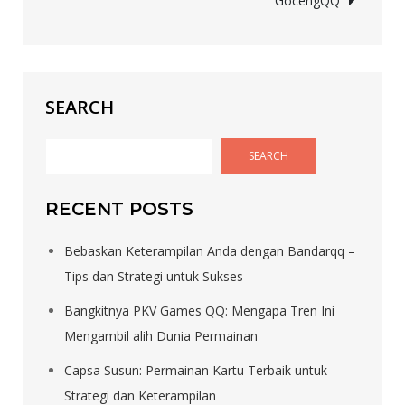
GocengQQ
SEARCH
SEARCH
RECENT POSTS
Bebaskan Keterampilan Anda dengan Bandarqq –
Tips dan Strategi untuk Sukses
Bangkitnya PKV Games QQ: Mengapa Tren Ini
Mengambil alih Dunia Permainan
Capsa Susun: Permainan Kartu Terbaik untuk
Strategi dan Keterampilan