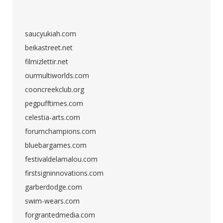
saucyukiah.com
beikastreet.net
filmizlettir.net
ourmultiworlds.com
cooncreekclub.org
pegpufftimes.com
celestia-arts.com
forumchampions.com
bluebargames.com
festivaldelamalou.com
firstsigninnovations.com
garberdodge.com
swim-wears.com
forgrantedmedia.com