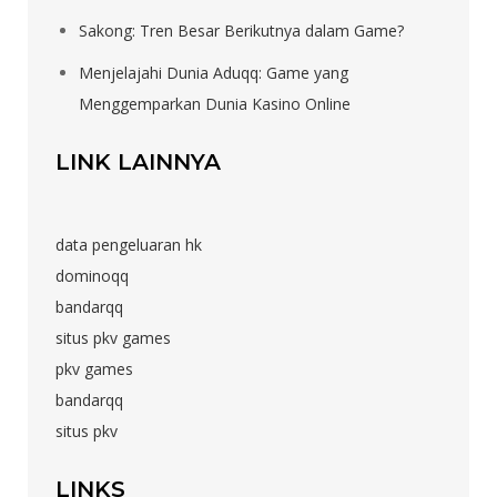
Sakong: Tren Besar Berikutnya dalam Game?
Menjelajahi Dunia Aduqq: Game yang
Menggemparkan Dunia Kasino Online
LINK LAINNYA
data pengeluaran hk
dominoqq
bandarqq
situs pkv games
pkv games
bandarqq
situs pkv
LINKS