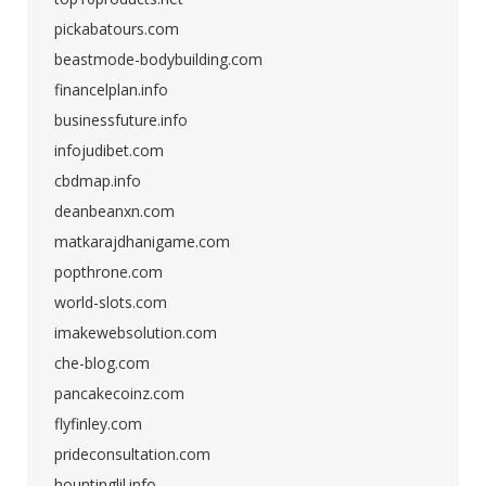
pickabatours.com
beastmode-bodybuilding.com
financelplan.info
businessfuture.info
infojudibet.com
cbdmap.info
deanbeanxn.com
matkarajdhanigame.com
popthrone.com
world-slots.com
imakewebsolution.com
che-blog.com
pancakecoinz.com
flyfinley.com
prideconsultation.com
hountinglil.info