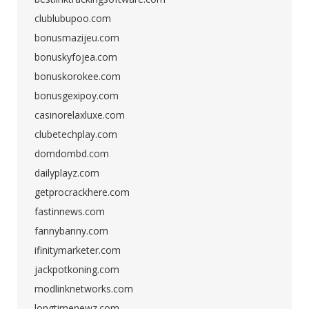
clublubupoo.com
bonusmazijeu.com
bonuskyfojea.com
bonuskorokee.com
bonusgexipoy.com
casinorelaxluxe.com
clubetechplay.com
domdombd.com
dailyplayz.com
getprocrackhere.com
fastinnews.com
fannybanny.com
ifinitymarketer.com
jackpotkoning.com
modlinknetworks.com
longtimenewz.com