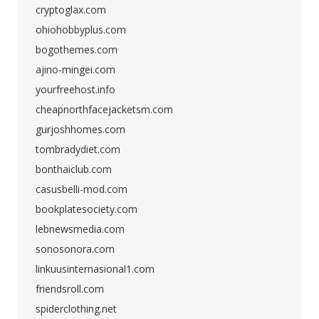
cryptoglax.com
ohiohobbyplus.com
bogothemes.com
ajino-mingei.com
yourfreehost.info
cheapnorthfacejacketsm.com
gurjoshhomes.com
tombradydiet.com
bonthaiclub.com
casusbelli-mod.com
bookplatesociety.com
lebnewsmedia.com
sonosonora.com
linkuusinternasional1.com
friendsroll.com
spiderclothing.net