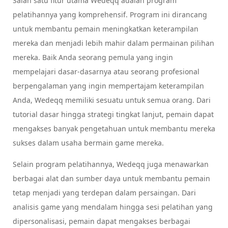
Salah satu fitur utama Wedeqq adalah program
pelatihannya yang komprehensif. Program ini dirancang
untuk membantu pemain meningkatkan keterampilan
mereka dan menjadi lebih mahir dalam permainan pilihan
mereka. Baik Anda seorang pemula yang ingin
mempelajari dasar-dasarnya atau seorang profesional
berpengalaman yang ingin mempertajam keterampilan
Anda, Wedeqq memiliki sesuatu untuk semua orang. Dari
tutorial dasar hingga strategi tingkat lanjut, pemain dapat
mengakses banyak pengetahuan untuk membantu mereka
sukses dalam usaha bermain game mereka.
Selain program pelatihannya, Wedeqq juga menawarkan
berbagai alat dan sumber daya untuk membantu pemain
tetap menjadi yang terdepan dalam persaingan. Dari
analisis game yang mendalam hingga sesi pelatihan yang
dipersonalisasi, pemain dapat mengakses berbagai