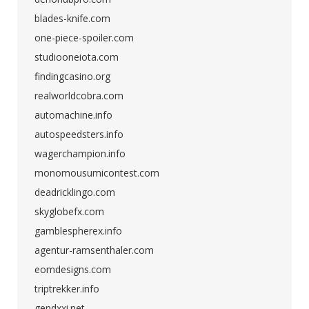
blades-knife.com
one-piece-spoiler.com
studiooneiota.com
findingcasino.org
realworldcobra.com
automachine.info
autospeedsters.info
wagerchampion.info
monomousumicontest.com
deadricklingo.com
skyglobefx.com
gamblespherex.info
agentur-ramsenthaler.com
eomdesigns.com
triptrekker.info
gendxxi.net