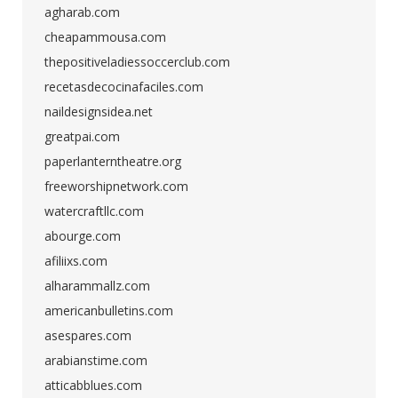
agharab.com
cheapammousa.com
thepositiveladiessoccerclub.com
recetasdecocinafaciles.com
naildesignsidea.net
greatpai.com
paperlanterntheatre.org
freeworshipnetwork.com
watercraftllc.com
abourge.com
afiliixs.com
alharammallz.com
americanbulletins.com
asespares.com
arabianstime.com
atticabblues.com