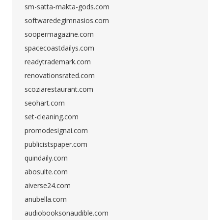
sm-satta-makta-gods.com
softwaredegimnasios.com
soopermagazine.com
spacecoastdailys.com
readytrademark.com
renovationsrated.com
scoziarestaurant.com
seohart.com
set-cleaning.com
promodesignai.com
publicistspaper.com
quindaily.com
abosulte.com
aiverse24.com
anubella.com
audiobooksonaudible.com