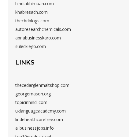
hindiabhimaan.com
khabresach.com
thecbdblogs.com
autoresearchchemicals.com
apnabusinesskaro.com
suleckiego.com
LINKS
thecedarglenmaltshop.com
georgemason.org
topicinhindi.com
uklanguageacademy.com
lindehealthcarefree.com
allbusinessjobs.info
top10products.net