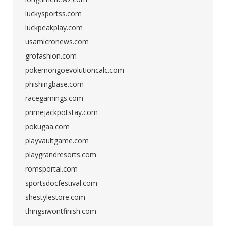
luckysportss.com
luckpeakplay.com
usamicronews.com
grofashion.com
pokemongoevolutioncalc.com
phishingbase.com
racegamings.com
primejackpotstay.com
pokugaa.com
playvaultgame.com
playgrandresorts.com
romsportal.com
sportsdocfestival.com
shestylestore.com
thingsiwontfinish.com