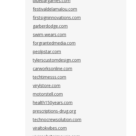
bluebargames.com
festivaldelamalou.com
firstsigninnovations.com
garberdodge.com
swim-wears.com
forgrantedmedia.com
peolpstar.com
tylerscustomdesign.com
carworksonline.com
techtimesss.com
virylstore.com
motorstell.com
health150years.com
prescriptions-drug.org
technocrewsolution.com
viraltokvibes.com