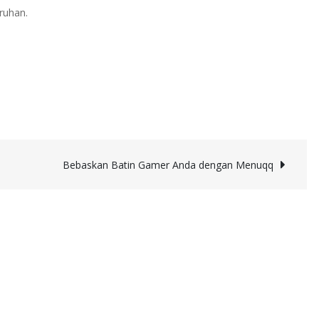
ruhan.
Bebaskan Batin Gamer Anda dengan Menuqq