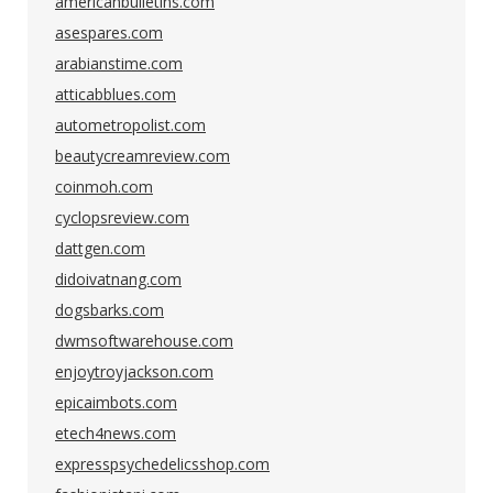
americanbulletins.com
asespares.com
arabianstime.com
atticabblues.com
autometropolist.com
beautycreamreview.com
coinmoh.com
cyclopsreview.com
dattgen.com
didoivatnang.com
dogsbarks.com
dwmsoftwarehouse.com
enjoytroyjackson.com
epicaimbots.com
etech4news.com
expresspsychedelicsshop.com