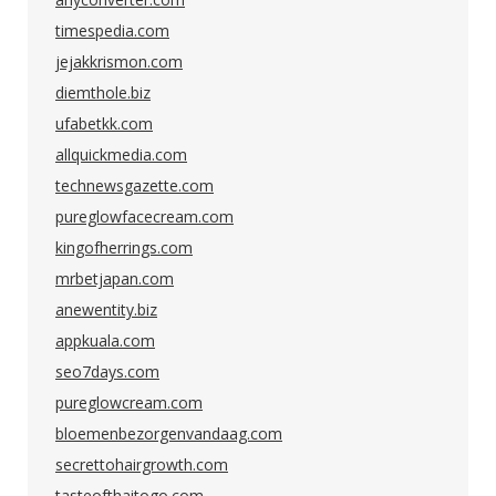
timespedia.com
jejakkrismon.com
diemthole.biz
ufabetkk.com
allquickmedia.com
technewsgazette.com
pureglowfacecream.com
kingofherrings.com
mrbetjapan.com
anewentity.biz
appkuala.com
seo7days.com
pureglowcream.com
bloemenbezorgenvandaag.com
secrettohairgrowth.com
tasteofthaitogo.com