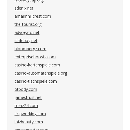
sdenix.net
amarinhillcrest.com
the-tourist.org
advogato.net
isafebag.net
bloombergz.com
enterpriseboosts.com
casino-kartenspiele.com
casino-automatenspiele.org
casino-tischspiele.com
otbody.com
jamestrust.net
trenz24.com
skipworking.com
loizbeauty.com
anyconverter.com