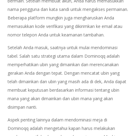
bermain. Setelah membuat akun, Anda harus memasukkan
nama pengguna dan kata sandi untuk mengakses permainan.
Beberapa platform mungkin juga mengharuskan Anda
memasukkan kode verifikasi yang dikirimkan ke email atau
nomor telepon Anda untuk keamanan tambahan.
Setelah Anda masuk, saatnya untuk mulai mendominasi
tabel. Salah satu strategi utama dalam Dominoqq adalah
memperhatikan ubin yang dimainkan dan merencanakan
gerakan Anda dengan tepat. Dengan mencatat ubin yang
telah dimainkan dan ubin yang masih ada di dek, Anda dapat
membuat keputusan berdasarkan informasi tentang ubin
mana yang akan dimainkan dan ubin mana yang akan
disimpan nanti.
Aspek penting lainnya dalam mendominasi meja di
Dominoqq adalah mengetahui kapan harus melakukan