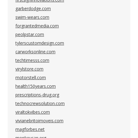
garberdodge.com
swim-wears.com
forgrantedmedia.com
peolpstar.com
tylerscustomdesign.com
carworksonline.com
techtimesss.com
virylstore.com
motorstell.com
health150years.com
prescriptions-drug.org
technocrewsolution.com
viraltokvibes.com
vivianebritoimoveis.com
magforbes.net
monkeycap.org