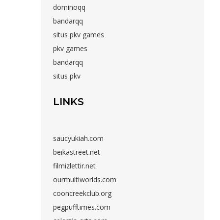
dominoqq
bandarqq
situs pkv games
pkv games
bandarqq
situs pkv
LINKS
saucyukiah.com
beikastreet.net
filmizlettir.net
ourmultiworlds.com
cooncreekclub.org
pegpufftimes.com