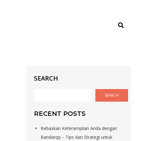
gan berbagai promosi harian.
 Hari
SEARCH
SEARCH
RECENT POSTS
Bebaskan Keterampilan Anda dengan
Bandarqq – Tips dan Strategi untuk