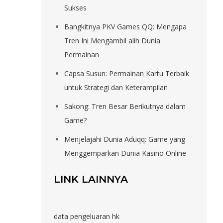
Sukses
Bangkitnya PKV Games QQ: Mengapa
Tren Ini Mengambil alih Dunia
Permainan
Capsa Susun: Permainan Kartu Terbaik
untuk Strategi dan Keterampilan
Sakong: Tren Besar Berikutnya dalam
Game?
Menjelajahi Dunia Aduqq: Game yang
Menggemparkan Dunia Kasino Online
LINK LAINNYA
data pengeluaran hk