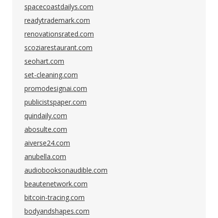
spacecoastdailys.com
readytrademark.com
renovationsrated.com
scoziarestaurant.com
seohart.com
set-cleaning.com
promodesignai.com
publicistspaper.com
quindaily.com
abosulte.com
aiverse24.com
anubella.com
audiobooksonaudible.com
beautenetwork.com
bitcoin-tracing.com
bodyandshapes.com