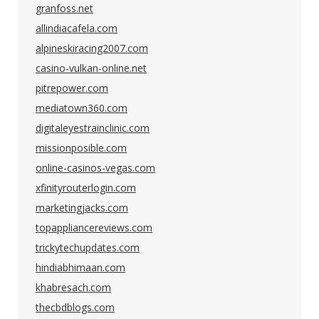
granfoss.net
allindiacafela.com
alpineskiracing2007.com
casino-vulkan-online.net
pitrepower.com
mediatown360.com
digitaleyestrainclinic.com
missionposible.com
online-casinos-vegas.com
xfinityrouterlogin.com
marketingjacks.com
topappliancereviews.com
trickytechupdates.com
hindiabhimaan.com
khabresach.com
thecbdblogs.com