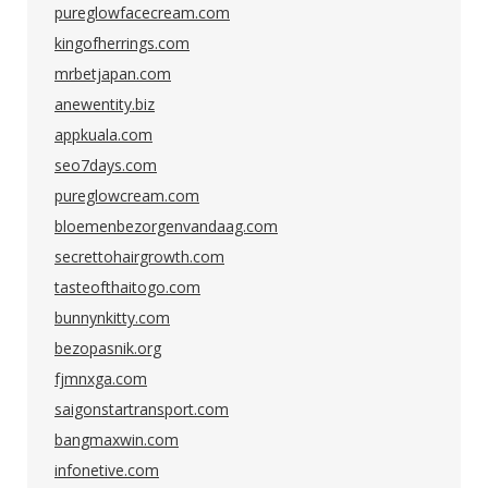
pureglowfacecream.com
kingofherrings.com
mrbetjapan.com
anewentity.biz
appkuala.com
seo7days.com
pureglowcream.com
bloemenbezorgenvandaag.com
secrettohairgrowth.com
tasteofthaitogo.com
bunnynkitty.com
bezopasnik.org
fjmnxga.com
saigonstartransport.com
bangmaxwin.com
infonetive.com