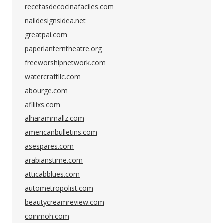
recetasdecocinafaciles.com
naildesignsidea.net
greatpai.com
paperlanterntheatre.org
freeworshipnetwork.com
watercraftllc.com
abourge.com
afiliixs.com
alharammallz.com
americanbulletins.com
asespares.com
arabianstime.com
atticabblues.com
autometropolist.com
beautycreamreview.com
coinmoh.com