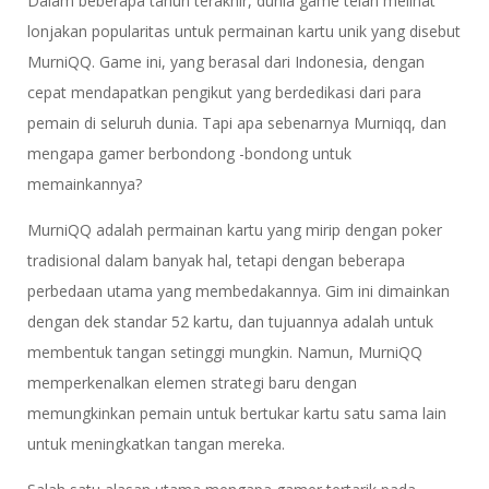
Dalam beberapa tahun terakhir, dunia game telah melihat
lonjakan popularitas untuk permainan kartu unik yang disebut
MurniQQ. Game ini, yang berasal dari Indonesia, dengan
cepat mendapatkan pengikut yang berdedikasi dari para
pemain di seluruh dunia. Tapi apa sebenarnya Murniqq, dan
mengapa gamer berbondong -bondong untuk
memainkannya?
MurniQQ adalah permainan kartu yang mirip dengan poker
tradisional dalam banyak hal, tetapi dengan beberapa
perbedaan utama yang membedakannya. Gim ini dimainkan
dengan dek standar 52 kartu, dan tujuannya adalah untuk
membentuk tangan setinggi mungkin. Namun, MurniQQ
memperkenalkan elemen strategi baru dengan
memungkinkan pemain untuk bertukar kartu satu sama lain
untuk meningkatkan tangan mereka.