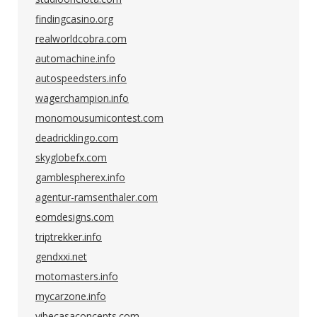
findingcasino.org
realworldcobra.com
automachine.info
autospeedsters.info
wagerchampion.info
monomousumicontest.com
deadricklingo.com
skyglobefx.com
gamblespherex.info
agentur-ramsenthaler.com
eomdesigns.com
triptrekker.info
gendxxi.net
motomasters.info
mycarzone.info
vibecasaconcepts.com