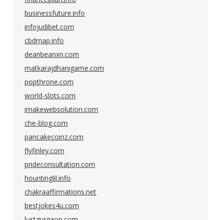
businessfuture.info
infojudibet.com
cbdmap.info
deanbeanxn.com
matkarajdhanigame.com
popthrone.com
world-slots.com
imakewebsolution.com
che-blog.com
pancakecoinz.com
flyfinley.com
prideconsultation.com
hountinglil.info
chakraaffirmations.net
bestjokes4u.com
lustgurgaon.com