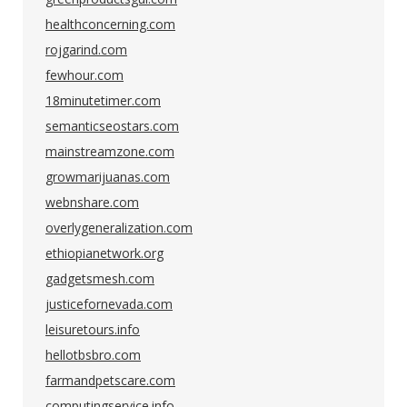
healthconcerning.com
rojgarind.com
fewhour.com
18minutetimer.com
semanticseostars.com
mainstreamzone.com
growmarijuanas.com
webnshare.com
overlygeneralization.com
ethiopianetwork.org
gadgetsmesh.com
justicefornevada.com
leisuretours.info
hellotbsbro.com
farmandpetscare.com
computingservice.info