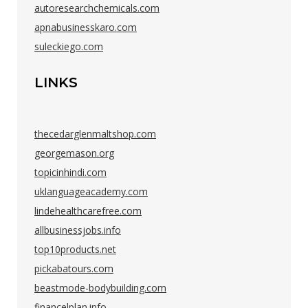
autoresearchchemicals.com
apnabusinesskaro.com
suleckiego.com
LINKS
thecedarglenmaltshop.com
georgemason.org
topicinhindi.com
uklanguageacademy.com
lindehealthcarefree.com
allbusinessjobs.info
top10products.net
pickabatours.com
beastmode-bodybuilding.com
financelplan.info