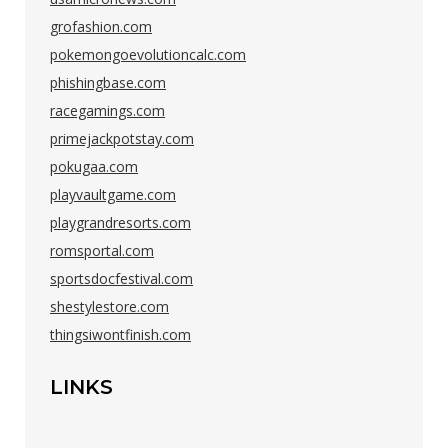
grofashion.com
pokemongoevolutioncalc.com
phishingbase.com
racegamings.com
primejackpotstay.com
pokugaa.com
playvaultgame.com
playgrandresorts.com
romsportal.com
sportsdocfestival.com
shestylestore.com
thingsiwontfinish.com
LINKS