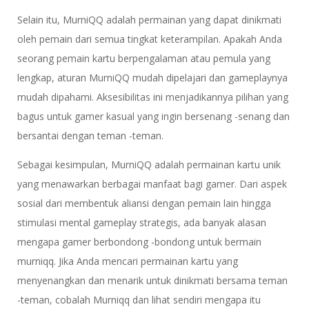
Selain itu, MurniQQ adalah permainan yang dapat dinikmati
oleh pemain dari semua tingkat keterampilan. Apakah Anda
seorang pemain kartu berpengalaman atau pemula yang
lengkap, aturan MurniQQ mudah dipelajari dan gameplaynya
mudah dipahami. Aksesibilitas ini menjadikannya pilihan yang
bagus untuk gamer kasual yang ingin bersenang -senang dan
bersantai dengan teman -teman.
Sebagai kesimpulan, MurniQQ adalah permainan kartu unik
yang menawarkan berbagai manfaat bagi gamer. Dari aspek
sosial dari membentuk aliansi dengan pemain lain hingga
stimulasi mental gameplay strategis, ada banyak alasan
mengapa gamer berbondong -bondong untuk bermain
murniqq. Jika Anda mencari permainan kartu yang
menyenangkan dan menarik untuk dinikmati bersama teman
-teman, cobalah Murniqq dan lihat sendiri mengapa itu