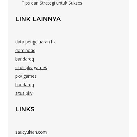
Tips dan Strategi untuk Sukses
LINK LAINNYA
data pengeluaran hk
dominoqq
bandarqq
situs pkv games
pkv games
bandarqq
situs pkv
LINKS
saucyukiah.com