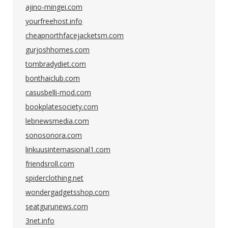
ajino-mingei.com
yourfreehost.info
cheapnorthfacejacketsm.com
gurjoshhomes.com
tombradydiet.com
bonthaiclub.com
casusbelli-mod.com
bookplatesociety.com
lebnewsmedia.com
sonosonora.com
linkuusinternasional1.com
friendsroll.com
spiderclothing.net
wondergadgetsshop.com
seatgurunews.com
3net.info