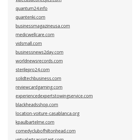
quantum24.info
quantenki.com
businessmagazineusa.com
medicwellcare.com
vidsmall.com
businessnews2day.com
worldnewsrecords.com
sterilepro24.com
solidtechbusiness.com
reviewcardgaming.com
experiencedexpertstowingservice.com
blackheadsshop.com
location-voiture-casablanca.org
kpaulbartelme.com
comedyclubofhiltonhead.com
virtualartsassistant.com