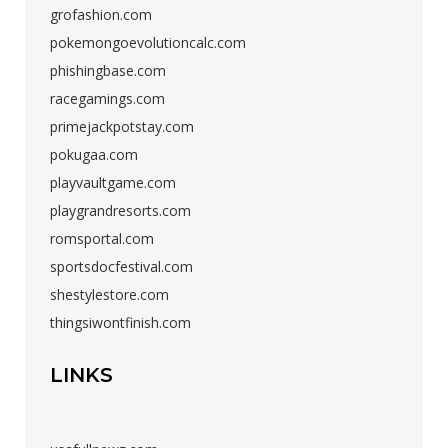
grofashion.com
pokemongoevolutioncalc.com
phishingbase.com
racegamings.com
primejackpotstay.com
pokugaa.com
playvaultgame.com
playgrandresorts.com
romsportal.com
sportsdocfestival.com
shestylestore.com
thingsiwontfinish.com
LINKS