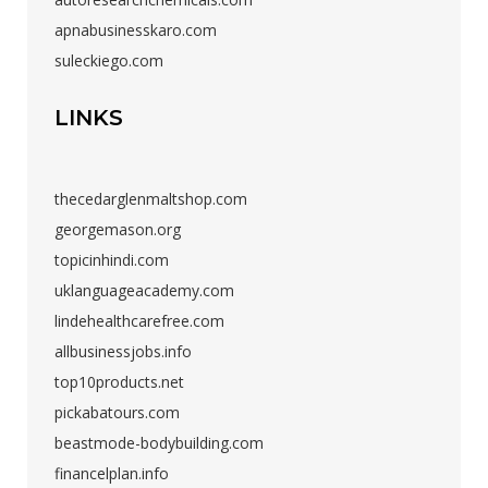
apnabusinesskaro.com
suleckiego.com
LINKS
thecedarglenmaltshop.com
georgemason.org
topicinhindi.com
uklanguageacademy.com
lindehealthcarefree.com
allbusinessjobs.info
top10products.net
pickabatours.com
beastmode-bodybuilding.com
financelplan.info