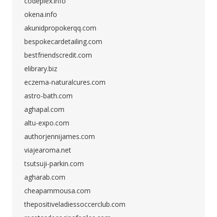
codeplex.info
okena.info
akunidpropokerqq.com
bespokecardetailing.com
bestfriendscredit.com
elibrary.biz
eczema-naturalcures.com
astro-bath.com
aghapal.com
altu-expo.com
authorjennijames.com
viajearoma.net
tsutsuji-parkin.com
agharab.com
cheapammousa.com
thepositiveladiessoccerclub.com