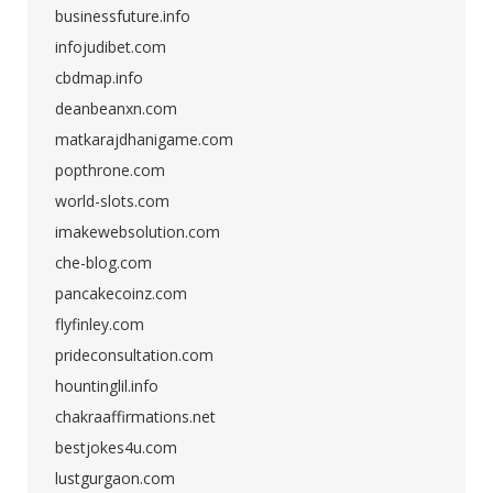
businessfuture.info
infojudibet.com
cbdmap.info
deanbeanxn.com
matkarajdhanigame.com
popthrone.com
world-slots.com
imakewebsolution.com
che-blog.com
pancakecoinz.com
flyfinley.com
prideconsultation.com
hountinglil.info
chakraaffirmations.net
bestjokes4u.com
lustgurgaon.com