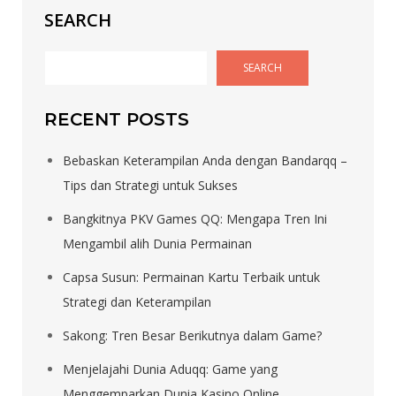
SEARCH
SEARCH
RECENT POSTS
Bebaskan Keterampilan Anda dengan Bandarqq –
Tips dan Strategi untuk Sukses
Bangkitnya PKV Games QQ: Mengapa Tren Ini
Mengambil alih Dunia Permainan
Capsa Susun: Permainan Kartu Terbaik untuk
Strategi dan Keterampilan
Sakong: Tren Besar Berikutnya dalam Game?
Menjelajahi Dunia Aduqq: Game yang
Menggemparkan Dunia Kasino Online