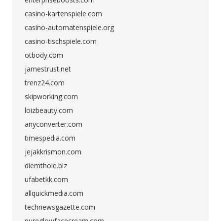
casino-kartenspiele.com
casino-automatenspiele.org
casino-tischspiele.com
otbody.com
jamestrust.net
trenz24.com
skipworking.com
loizbeauty.com
anyconverter.com
timespedia.com
jejakkrismon.com
diemthole.biz
ufabetkk.com
allquickmedia.com
technewsgazette.com
pureglowfacecream.com