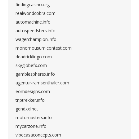
findingcasino.org
realworldcobra.com
automachine.info
autospeedsters.info
wagerchampion.info
monomousumicontest.com
deadricklingo.com
skyglobefx.com
gamblespherex.info
agentur-ramsenthaler.com
eomdesigns.com
triptrekker.info
gendxxi.net
motomasters.info
mycarzone.info
vibecasaconcepts.com