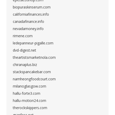
biopuraskinserum.com
californiafinances.info
canadafinance.info
nevadamoney.info
rimene.com
ledepanneur-pigalle.com
dvd-digest.net
theartistsmarketnola.com
chiranaplus.biz
stackspancakebar.com
namheongfoodcourt.com
milanoglasgow.com
hallu-forte3.com
hallu-motion24.com
therockskippers.com
granfoss.net