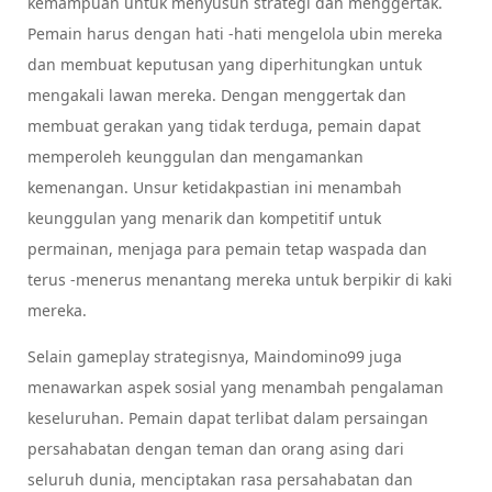
kemampuan untuk menyusun strategi dan menggertak.
Pemain harus dengan hati -hati mengelola ubin mereka
dan membuat keputusan yang diperhitungkan untuk
mengakali lawan mereka. Dengan menggertak dan
membuat gerakan yang tidak terduga, pemain dapat
memperoleh keunggulan dan mengamankan
kemenangan. Unsur ketidakpastian ini menambah
keunggulan yang menarik dan kompetitif untuk
permainan, menjaga para pemain tetap waspada dan
terus -menerus menantang mereka untuk berpikir di kaki
mereka.
Selain gameplay strategisnya, Maindomino99 juga
menawarkan aspek sosial yang menambah pengalaman
keseluruhan. Pemain dapat terlibat dalam persaingan
persahabatan dengan teman dan orang asing dari
seluruh dunia, menciptakan rasa persahabatan dan