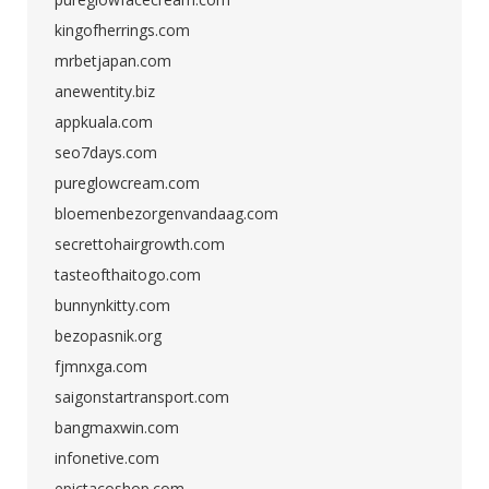
kingofherrings.com
mrbetjapan.com
anewentity.biz
appkuala.com
seo7days.com
pureglowcream.com
bloemenbezorgenvandaag.com
secrettohairgrowth.com
tasteofthaitogo.com
bunnynkitty.com
bezopasnik.org
fjmnxga.com
saigonstartransport.com
bangmaxwin.com
infonetive.com
epictacoshop.com