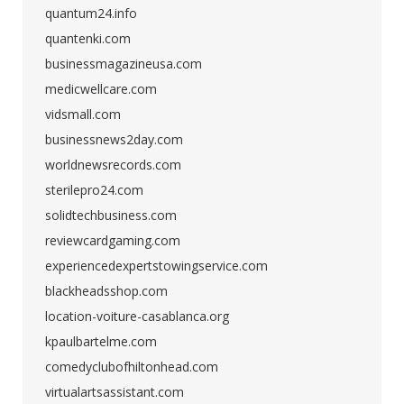
quantum24.info
quantenki.com
businessmagazineusa.com
medicwellcare.com
vidsmall.com
businessnews2day.com
worldnewsrecords.com
sterilepro24.com
solidtechbusiness.com
reviewcardgaming.com
experiencedexpertstowingservice.com
blackheadsshop.com
location-voiture-casablanca.org
kpaulbartelme.com
comedyclubofhiltonhead.com
virtualartsassistant.com