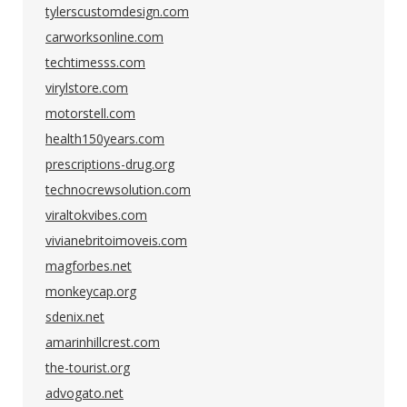
tylerscustomdesign.com
carworksonline.com
techtimesss.com
virylstore.com
motorstell.com
health150years.com
prescriptions-drug.org
technocrewsolution.com
viraltokvibes.com
vivianebritoimoveis.com
magforbes.net
monkeycap.org
sdenix.net
amarinhillcrest.com
the-tourist.org
advogato.net