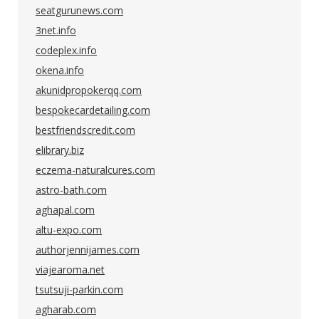
seatgurunews.com
3net.info
codeplex.info
okena.info
akunidpropokerqq.com
bespokecardetailing.com
bestfriendscredit.com
elibrary.biz
eczema-naturalcures.com
astro-bath.com
aghapal.com
altu-expo.com
authorjennijames.com
viajearoma.net
tsutsuji-parkin.com
agharab.com