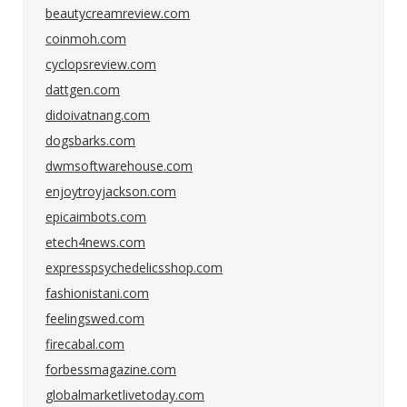
beautycreamreview.com
coinmoh.com
cyclopsreview.com
dattgen.com
didoivatnang.com
dogsbarks.com
dwmsoftwarehouse.com
enjoytroyjackson.com
epicaimbots.com
etech4news.com
expresspsychedelicsshop.com
fashionistani.com
feelingswed.com
firecabal.com
forbessmagazine.com
globalmarketlivetoday.com