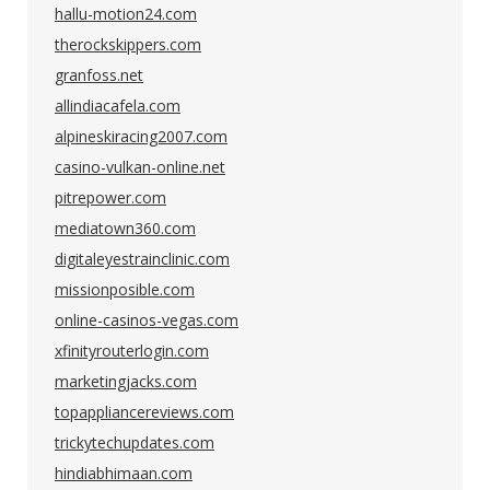
hallu-motion24.com
therockskippers.com
granfoss.net
allindiacafela.com
alpineskiracing2007.com
casino-vulkan-online.net
pitrepower.com
mediatown360.com
digitaleyestrainclinic.com
missionposible.com
online-casinos-vegas.com
xfinityrouterlogin.com
marketingjacks.com
topappliancereviews.com
trickytechupdates.com
hindiabhimaan.com