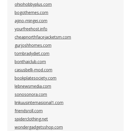
ohiohobbyplus.com
bogothemes.com
ajino-mingei.com
yourfreehost.info
cheapnorthfacejacketsm.com
gurjoshhomes.com
tombradydiet.com
bonthaiclub.com
casusbelli-mod.com
bookplatesociety.com
lebnewsmedia.com
sonosonora.com
linkuusinternasional1.com
friendsroll.com
spiderclothing.net
wondergadgetsshop.com