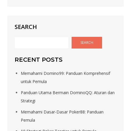
SEARCH
SEARCH
RECENT POSTS
Memahami Domino99: Panduan Komprehensif
untuk Pemula
Panduan Utama Bermain DominoQQ: Aturan dan
Strategi
Memahami Dasar-Dasar Poker88: Panduan
Pemula