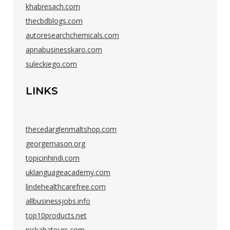
khabresach.com
thecbdblogs.com
autoresearchchemicals.com
apnabusinesskaro.com
suleckiego.com
LINKS
thecedarglenmaltshop.com
georgemason.org
topicinhindi.com
uklanguageacademy.com
lindehealthcarefree.com
allbusinessjobs.info
top10products.net
pickabatours.com