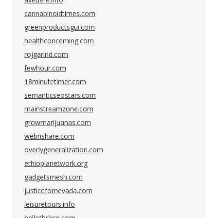
cannabinoidtimes.com
greenproductsgui.com
healthconcerning.com
rojgarind.com
fewhour.com
18minutetimer.com
semanticseostars.com
mainstreamzone.com
growmarijuanas.com
webnshare.com
overlygeneralization.com
ethiopianetwork.org
gadgetsmesh.com
justicefornevada.com
leisuretours.info
hellotbsbro.com