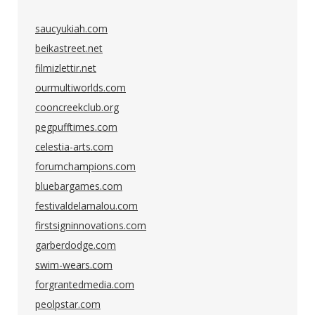
saucyukiah.com
beikastreet.net
filmizlettir.net
ourmultiworlds.com
cooncreekclub.org
pegpufftimes.com
celestia-arts.com
forumchampions.com
bluebargames.com
festivaldelamalou.com
firstsigninnovations.com
garberdodge.com
swim-wears.com
forgrantedmedia.com
peolpstar.com