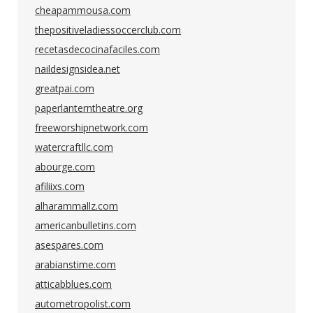
cheapammousa.com
thepositiveladiessoccerclub.com
recetasdecocinafaciles.com
naildesignsidea.net
greatpai.com
paperlanterntheatre.org
freeworshipnetwork.com
watercraftllc.com
abourge.com
afiliixs.com
alharammallz.com
americanbulletins.com
asespares.com
arabianstime.com
atticabblues.com
autometropolist.com