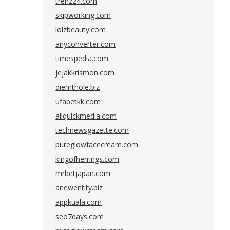
trenz24.com
skipworking.com
loizbeauty.com
anyconverter.com
timespedia.com
jejakkrismon.com
diemthole.biz
ufabetkk.com
allquickmedia.com
technewsgazette.com
pureglowfacecream.com
kingofherrings.com
mrbetjapan.com
anewentity.biz
appkuala.com
seo7days.com