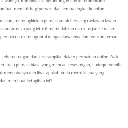
lawannya. Kombinasi keberuntungan dan keterampilan ini
faat, menarik bagi pemain dari semua tingkat keahlian.
mainan, memungkinkan pemain untuk bersaing melawan lawan
 dan antarmuka yang intuitif memudahkan untuk terjun ke dalam
n pemain untuk mengobrol dengan lawannya dan mencari teman
 keberuntungan dan keterampilan dalam permainan online. Baik
ru atau pemain biasa yang mencari kesenangan, Ludoqq memiliki
ak mencobanya dan lihat apakah Anda memiliki apa yang
dan membuat ketagihan ini?