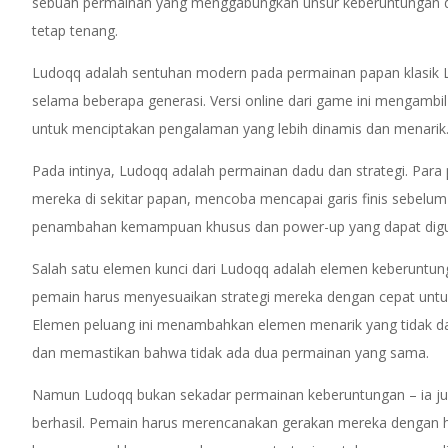
sebuah permainan yang menggabungkan unsur keberuntungan d
tetap tenang.
Ludoqq adalah sentuhan modern pada permainan papan klasik Lud
selama beberapa generasi. Versi online dari game ini mengambi
untuk menciptakan pengalaman yang lebih dinamis dan menarik
Pada intinya, Ludoqq adalah permainan dadu dan strategi. Par
mereka di sekitar papan, mencoba mencapai garis finis sebe
penambahan kemampuan khusus dan power-up yang dapat digun
Salah satu elemen kunci dari Ludoqq adalah elemen keberuntunga
pemain harus menyesuaikan strategi mereka dengan cepat untu
Elemen peluang ini menambahkan elemen menarik yang tidak d
dan memastikan bahwa tidak ada dua permainan yang sama.
Namun Ludoqq bukan sekadar permainan keberuntungan – ia jug
berhasil. Pemain harus merencanakan gerakan mereka dengan h