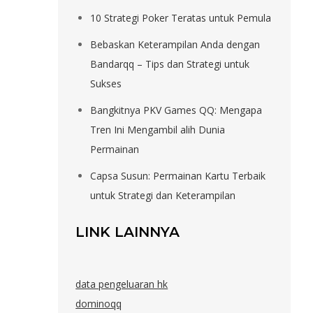
10 Strategi Poker Teratas untuk Pemula
Bebaskan Keterampilan Anda dengan
Bandarqq – Tips dan Strategi untuk
Sukses
Bangkitnya PKV Games QQ: Mengapa
Tren Ini Mengambil alih Dunia
Permainan
Capsa Susun: Permainan Kartu Terbaik
untuk Strategi dan Keterampilan
LINK LAINNYA
data pengeluaran hk
dominoqq