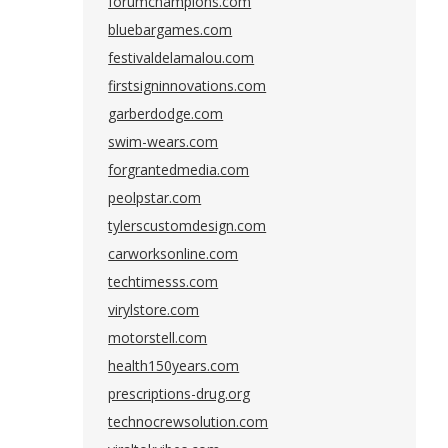
forumchampions.com
bluebargames.com
festivaldelamalou.com
firstsigninnovations.com
garberdodge.com
swim-wears.com
forgrantedmedia.com
peolpstar.com
tylerscustomdesign.com
carworksonline.com
techtimesss.com
virylstore.com
motorstell.com
health150years.com
prescriptions-drug.org
technocrewsolution.com