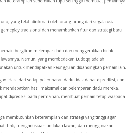
an keterampilan sedemikian rupa sehingga membuat pemainnya
o, yang telah dinikmati oleh orang-orang dari segala usia
l gameplay tradisional dan menambahkan fitur dan strategi baru
.
a pemain bergiliran melempar dadu dan menggerakkan bidak
lum lawannya. Namun, yang membedakan Ludoqq adalah
akan untuk mendapatkan keunggulan dibandingkan pemain lain.
n. Hasil dari setiap pelemparan dadu tidak dapat diprediksi, dan
k mendapatkan hasil maksimal dari pelemparan dadu mereka.
apat diprediksi pada permainan, membuat pemain tetap waspada
a membutuhkan keterampilan dan strategi yang tinggi agar
ati-hati, mengantisipasi tindakan lawan, dan menggunakan