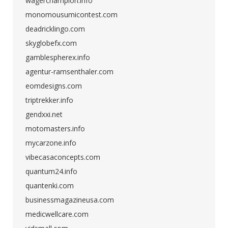
wagerchampion.info
monomousumicontest.com
deadricklingo.com
skyglobefx.com
gamblespherex.info
agentur-ramsenthaler.com
eomdesigns.com
triptrekker.info
gendxxi.net
motomasters.info
mycarzone.info
vibecasaconcepts.com
quantum24.info
quantenki.com
businessmagazineusa.com
medicwellcare.com