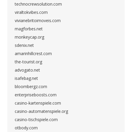
technocrewsolution.com
viraltokvibes.com
vivianebritoimoveis.com
magforbes.net
monkeycap.org
sdenix.net
amarinhillcrest.com
the-tourist.org
advogato.net
isafebag.net
bloombergz.com
enterpriseboosts.com
casino-kartenspiele.com
casino-automatenspiele.org
casino-tischspiele.com
otbody.com