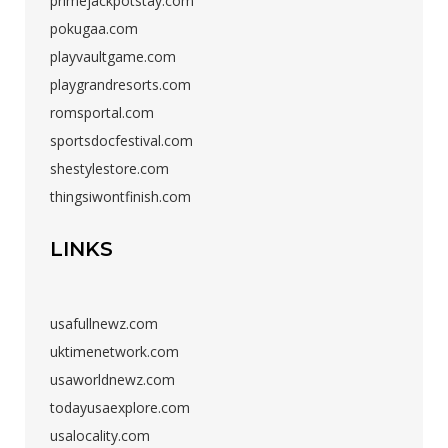
primejackpotstay.com
pokugaa.com
playvaultgame.com
playgrandresorts.com
romsportal.com
sportsdocfestival.com
shestylestore.com
thingsiwontfinish.com
LINKS
usafullnewz.com
uktimenetwork.com
usaworldnewz.com
todayusaexplore.com
usalocality.com