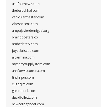
usafournewz.com
thebalochhal.com
vehicularmaster.com
vibesaccent.com
ampajavierdemiguel.org
brainboosters.co
amberlately.com
joycebriscoe.com
aicarmina.com
mypartysupplystore.com
annforwisconsin.com
findjaipur.com
cultofjim.com
glimmerick.com
davidfollett.com
newcollegebeat.com