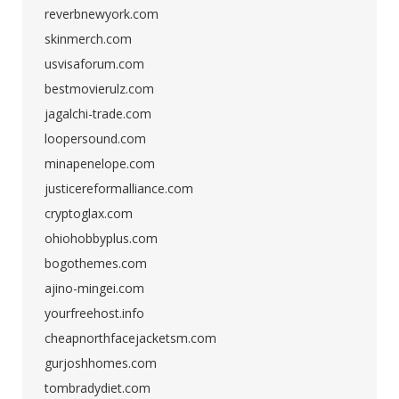
reverbnewyork.com
skinmerch.com
usvisaforum.com
bestmovierulz.com
jagalchi-trade.com
loopersound.com
minapenelope.com
justicereformalliance.com
cryptoglax.com
ohiohobbyplus.com
bogothemes.com
ajino-mingei.com
yourfreehost.info
cheapnorthfacejacketsm.com
gurjoshhomes.com
tombradydiet.com