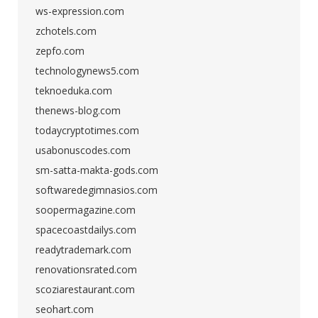
ws-expression.com
zchotels.com
zepfo.com
technologynews5.com
teknoeduka.com
thenews-blog.com
todaycryptotimes.com
usabonuscodes.com
sm-satta-makta-gods.com
softwaredegimnasios.com
soopermagazine.com
spacecoastdailys.com
readytrademark.com
renovationsrated.com
scoziarestaurant.com
seohart.com