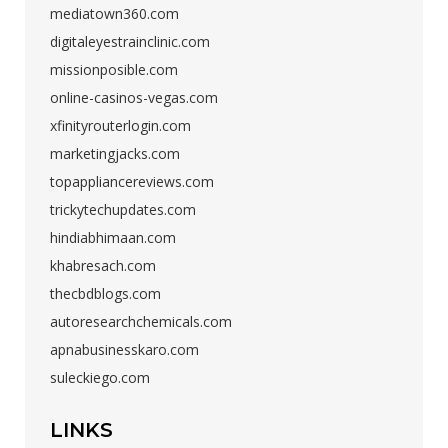
mediatown360.com
digitaleyestrainclinic.com
missionposible.com
online-casinos-vegas.com
xfinityrouterlogin.com
marketingjacks.com
topappliancereviews.com
trickytechupdates.com
hindiabhimaan.com
khabresach.com
thecbdblogs.com
autoresearchchemicals.com
apnabusinesskaro.com
suleckiego.com
LINKS