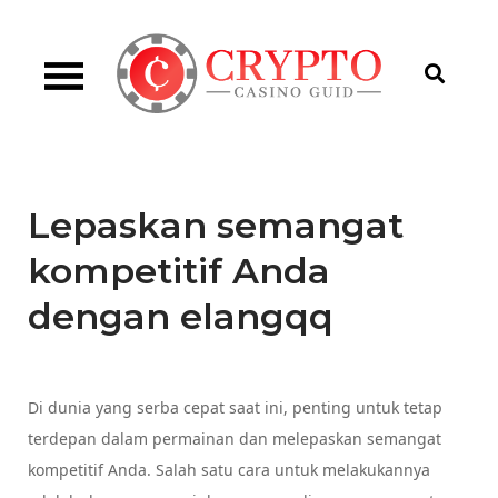
Skip
to
content
Temukan agen slot gacor dengan banyak hadiah
Daftar Agen Slot Gacor
menarik setiap hari. Mainkan slot dan raih
dengan Banyak Hadiah
kemenangan besar dengan berbagai promosi
harian.
Menarik Setiap Hari
Lepaskan semangat
kompetitif Anda
dengan elangqq
Di dunia yang serba cepat saat ini, penting untuk tetap
terdepan dalam permainan dan melepaskan semangat
kompetitif Anda. Salah satu cara untuk melakukannya