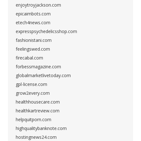
enjoytroyjackson.com
epicaimbots.com
etech4news.com
expresspsychedelicsshop.com
fashionistani.com
feelingswed.com
firecabal.com
forbessmagazine.com
globalmarketlivetoday.com
gpl-license.com
grow2every.com
healthhousecare.com
healthkartreview.com
helpquitporn.com
highqualitybanknote.com
hostingnews24.com