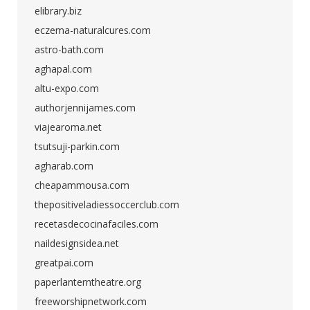
elibrary.biz
eczema-naturalcures.com
astro-bath.com
aghapal.com
altu-expo.com
authorjennijames.com
viajearoma.net
tsutsuji-parkin.com
agharab.com
cheapammousa.com
thepositiveladiessoccerclub.com
recetasdecocinafaciles.com
naildesignsidea.net
greatpai.com
paperlanterntheatre.org
freeworshipnetwork.com