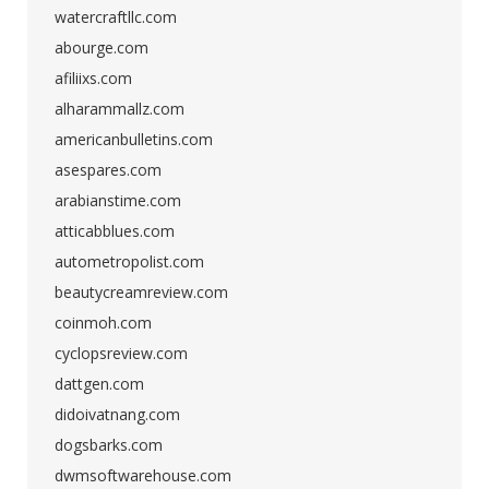
watercraftllc.com
abourge.com
afiliixs.com
alharammallz.com
americanbulletins.com
asespares.com
arabianstime.com
atticabblues.com
autometropolist.com
beautycreamreview.com
coinmoh.com
cyclopsreview.com
dattgen.com
didoivatnang.com
dogsbarks.com
dwmsoftwarehouse.com