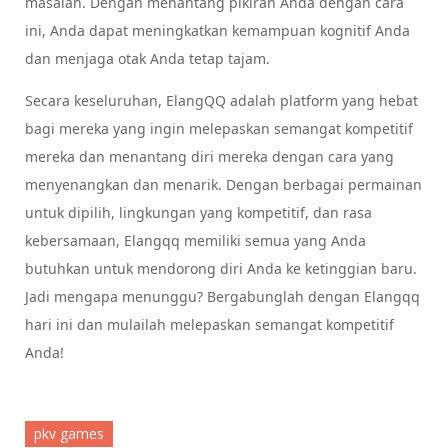
masalah. Dengan menantang pikiran Anda dengan cara
ini, Anda dapat meningkatkan kemampuan kognitif Anda
dan menjaga otak Anda tetap tajam.
Secara keseluruhan, ElangQQ adalah platform yang hebat
bagi mereka yang ingin melepaskan semangat kompetitif
mereka dan menantang diri mereka dengan cara yang
menyenangkan dan menarik. Dengan berbagai permainan
untuk dipilih, lingkungan yang kompetitif, dan rasa
kebersamaan, Elangqq memiliki semua yang Anda
butuhkan untuk mendorong diri Anda ke ketinggian baru.
Jadi mengapa menunggu? Bergabunglah dengan Elangqq
hari ini dan mulailah melepaskan semangat kompetitif
Anda!
pkv games