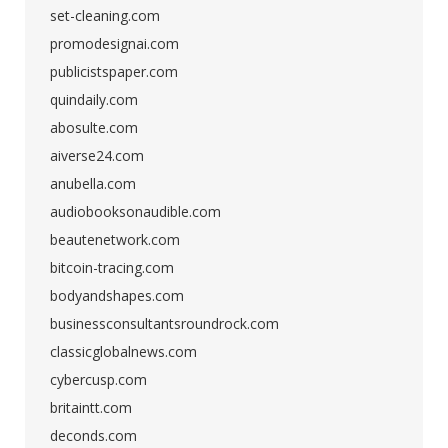
set-cleaning.com
promodesignai.com
publicistspaper.com
quindaily.com
abosulte.com
aiverse24.com
anubella.com
audiobooksonaudible.com
beautenetwork.com
bitcoin-tracing.com
bodyandshapes.com
businessconsultantsroundrock.com
classicglobalnews.com
cybercusp.com
britaintt.com
deconds.com