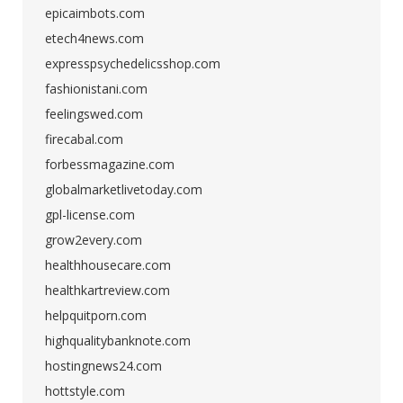
epicaimbots.com
etech4news.com
expresspsychedelicsshop.com
fashionistani.com
feelingswed.com
firecabal.com
forbessmagazine.com
globalmarketlivetoday.com
gpl-license.com
grow2every.com
healthhousecare.com
healthkartreview.com
helpquitporn.com
highqualitybanknote.com
hostingnews24.com
hottstyle.com