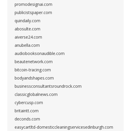
promodesignai.com
publicistspaper.com
quindaily.com
abosulte.com
aiverse24.com
anubella.com
audiobooksonaudible.com
beautenetwork.com
bitcoin-tracing.com
bodyandshapes.com
businessconsultantsroundrock.com
classicglobalnews.com
cybercusp.com
britaintt.com
deconds.com
easycartltd-domesticcleaningservicesedinburgh.com