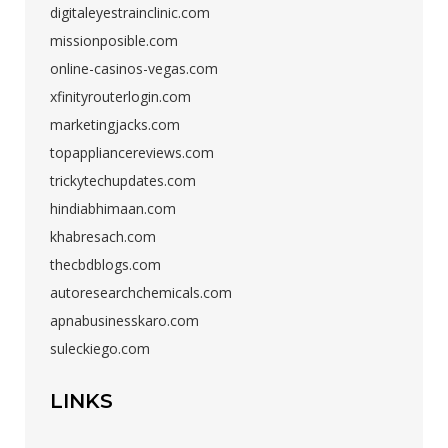
digitaleyestrainclinic.com
missionposible.com
online-casinos-vegas.com
xfinityrouterlogin.com
marketingjacks.com
topappliancereviews.com
trickytechupdates.com
hindiabhimaan.com
khabresach.com
thecbdblogs.com
autoresearchchemicals.com
apnabusinesskaro.com
suleckiego.com
LINKS