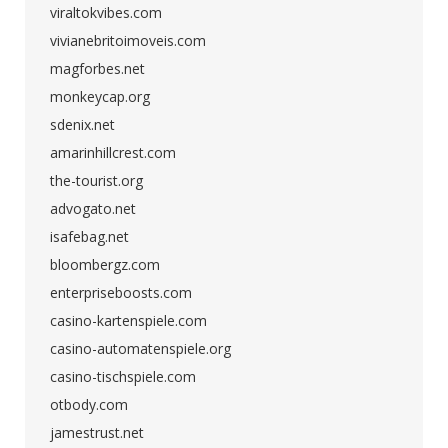
viraltokvibes.com
vivianebritoimoveis.com
magforbes.net
monkeycap.org
sdenix.net
amarinhillcrest.com
the-tourist.org
advogato.net
isafebag.net
bloombergz.com
enterpriseboosts.com
casino-kartenspiele.com
casino-automatenspiele.org
casino-tischspiele.com
otbody.com
jamestrust.net