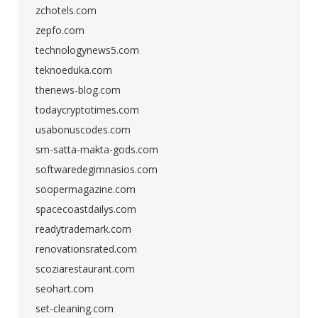
zchotels.com
zepfo.com
technologynews5.com
teknoeduka.com
thenews-blog.com
todaycryptotimes.com
usabonuscodes.com
sm-satta-makta-gods.com
softwaredegimnasios.com
soopermagazine.com
spacecoastdailys.com
readytrademark.com
renovationsrated.com
scoziarestaurant.com
seohart.com
set-cleaning.com