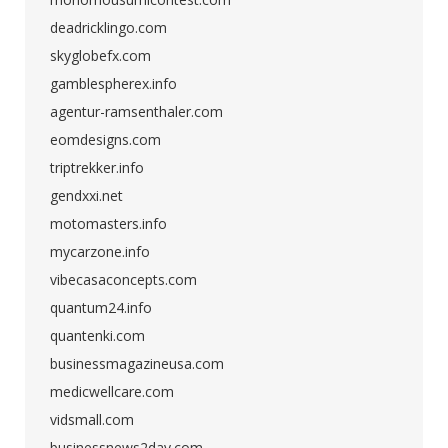
deadricklingo.com
skyglobefx.com
gamblespherex.info
agentur-ramsenthaler.com
eomdesigns.com
triptrekker.info
gendxxi.net
motomasters.info
mycarzone.info
vibecasaconcepts.com
quantum24.info
quantenki.com
businessmagazineusa.com
medicwellcare.com
vidsmall.com
businessnews2day.com