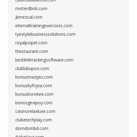
misterdbnb.com
jkmezcal.com
intervaltrainingexercises.com
tyestylebusinesssolutions.com
royalpoipet.com
thestaurant.com
bestlinktrackingsoftware.com
clublubupoo.com
bonusmazijeu.com
bonuskyfojea.com
bonuskorokee.com
bonusgexipoy.com
casinorelaxluxe.com
clubetechplay.com
domdombd.com
dailyplayz.com