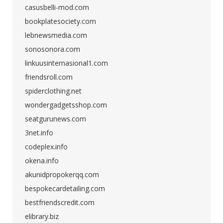
casusbelli-mod.com
bookplatesociety.com
lebnewsmedia.com
sonosonora.com
linkuusinternasional1.com
friendsroll.com
spiderclothing.net
wondergadgetsshop.com
seatgurunews.com
3net.info
codeplex.info
okena.info
akunidpropokerqq.com
bespokecardetailing.com
bestfriendscredit.com
elibrary.biz