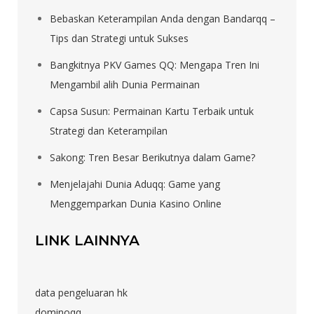
Bebaskan Keterampilan Anda dengan Bandarqq –
Tips dan Strategi untuk Sukses
Bangkitnya PKV Games QQ: Mengapa Tren Ini
Mengambil alih Dunia Permainan
Capsa Susun: Permainan Kartu Terbaik untuk
Strategi dan Keterampilan
Sakong: Tren Besar Berikutnya dalam Game?
Menjelajahi Dunia Aduqq: Game yang
Menggemparkan Dunia Kasino Online
LINK LAINNYA
data pengeluaran hk
dominoqq