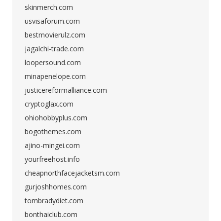
skinmerch.com
usvisaforum.com
bestmovierulz.com
jagalchi-trade.com
loopersound.com
minapenelope.com
justicereformalliance.com
cryptoglax.com
ohiohobbyplus.com
bogothemes.com
ajino-mingei.com
yourfreehost.info
cheapnorthfacejacketsm.com
gurjoshhomes.com
tombradydiet.com
bonthaiclub.com