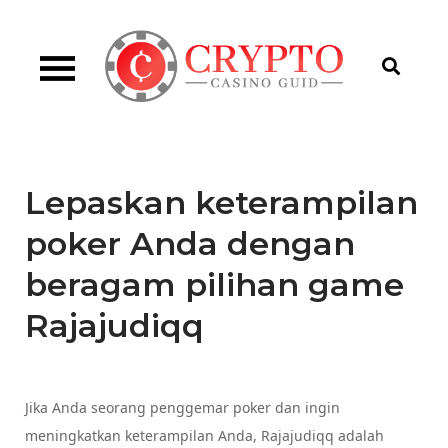
Skip
to
content
Temukan agen slot gacor dengan banyak hadiah
Daftar Agen Slot Gacor
menarik setiap hari. Mainkan slot dan raih
dengan Banyak Hadiah
kemenangan besar dengan berbagai promosi
harian.
Menarik Setiap Hari
Lepaskan keterampilan
poker Anda dengan
beragam pilihan game
Rajajudiqq
Jika Anda seorang penggemar poker dan ingin
meningkatkan keterampilan Anda, Rajajudiqq adalah