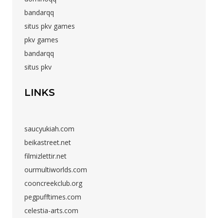
bandarqq
situs pkv games
pkv games
bandarqq
situs pkv
LINKS
saucyukiah.com
beikastreet.net
filmizlettir.net
ourmultiworlds.com
cooncreekclub.org
pegpufftimes.com
celestia-arts.com