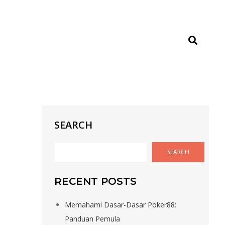
rbagai promosi harian.
 Hari
SEARCH
SEARCH
RECENT POSTS
Memahami Dasar-Dasar Poker88:
Panduan Pemula