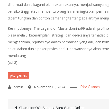
dihormati dan dikagumi oleh rekan-rekannya, menjadikannya leg
berisiko tinggi atau membantu orang lain meningkatkan perma
diperhitungkan dan contoh cemerlang tentang apa artinya menjad
Kesimpulannya, The Legend of Masterdomino99 adalah profil se
biasa melalui keterampilan, strategi, dan dedikasinya terhad
mengesankan, reputasinya dalam permainan yang adil, dan ko
sejati dalam dunia poker profesional. Dan warisannya akan ter
mendatang.
[ad_2]
pkv games
Pkv Games
November 13, 2024
ChampionQQ: Bintang Baru Game Online