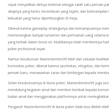
cepat menjadikan dirinya terkenal sebagai salah satu pemain p
sikapnya yang keren, kecerdasan yang tajam, dan keterampilan
kekuatan yang harus diperhitungkan di meja.
Dikenal karena gameplay strategisnya dan kemampuannya mem
memenangkan banyak turnamen dan permainan uang selama bert
yang terbaik dalam bisnis ini. Keahliannya telah memberinya h
poker profesional sejati.
Namun kesuksesan Masterdomino99 lebih dari sekadar keahliann
komunitas poker, dikenal karena sportivitas, integritas, dan k
pemain baru, menawarkan saran dan bimbingan kepada mereka 
Selain kesuksesannya di dunia poker, Masterdomino99 juga 
mendukung kegiatan amal dan memberi kembali kepada komunit
badan amal dan menggunakan platformnya untuk meningkatkan ke
Pengaruh Masterdomino99 di dunia poker tidak bisa dilebih-leb