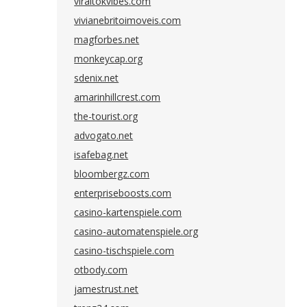
viraltokvibes.com
vivianebritoimoveis.com
magforbes.net
monkeycap.org
sdenix.net
amarinhillcrest.com
the-tourist.org
advogato.net
isafebag.net
bloombergz.com
enterpriseboosts.com
casino-kartenspiele.com
casino-automatenspiele.org
casino-tischspiele.com
otbody.com
jamestrust.net