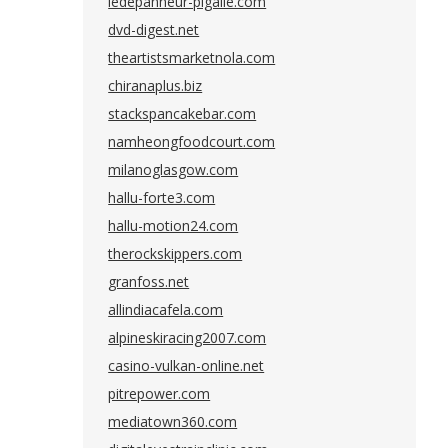
ledepanneur-pigalle.com
dvd-digest.net
theartistsmarketnola.com
chiranaplus.biz
stackspancakebar.com
namheongfoodcourt.com
milanoglasgow.com
hallu-forte3.com
hallu-motion24.com
therockskippers.com
granfoss.net
allindiacafela.com
alpineskiracing2007.com
casino-vulkan-online.net
pitrepower.com
mediatown360.com