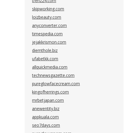
trenz24.com
skipworking.com
loizbeauty.com
anyconverter.com
timespedia.com
jejakkrismon.com
diemthole.biz
ufabetkk.com
allquickmedia.com
technewsgazette.com
pureglowfacecream.com
kingofherrings.com
mrbetjapan.com
anewentity.biz
appkuala.com
seo7days.com