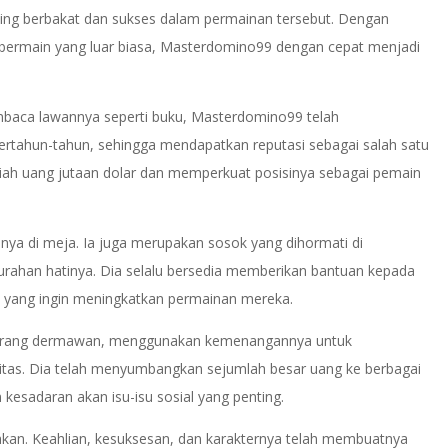
aling berbakat dan sukses dalam permainan tersebut. Dengan
 bermain yang luar biasa, Masterdomino99 dengan cepat menjadi
baca lawannya seperti buku, Masterdomino99 telah
ahun-tahun, sehingga mendapatkan reputasi sebagai salah satu
adiah uang jutaan dolar dan memperkuat posisinya sebagai pemain
ya di meja. Ia juga merupakan sosok yang dihormati di
emurahan hatinya. Dia selalu bersedia memberikan bantuan kepada
yang ingin meningkatkan permainan mereka.
seorang dermawan, menggunakan kemenangannya untuk
as. Dia telah menyumbangkan sejumlah besar uang ke berbagai
sadaran akan isu-isu sosial yang penting.
ihkan. Keahlian, kesuksesan, dan karakternya telah membuatnya