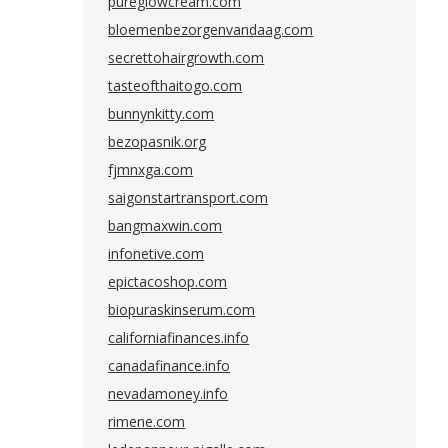
pureglowcream.com
bloemenbezorgenvandaag.com
secrettohairgrowth.com
tasteofthaitogo.com
bunnynkitty.com
bezopasnik.org
fjmnxga.com
saigonstartransport.com
bangmaxwin.com
infonetive.com
epictacoshop.com
biopuraskinserum.com
californiafinances.info
canadafinance.info
nevadamoney.info
rimene.com