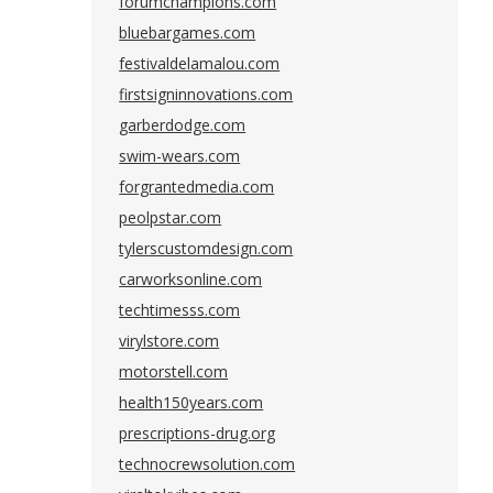
forumchampions.com
bluebargames.com
festivaldelamalou.com
firstsigninnovations.com
garberdodge.com
swim-wears.com
forgrantedmedia.com
peolpstar.com
tylerscustomdesign.com
carworksonline.com
techtimesss.com
virylstore.com
motorstell.com
health150years.com
prescriptions-drug.org
technocrewsolution.com